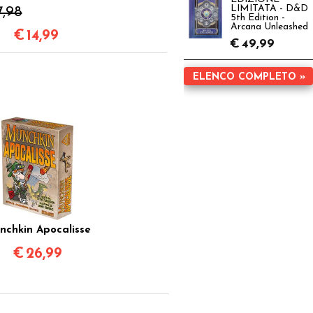
ansioni + Albo in
LIMITATA - D&D
7,98
Italiano
5th Edition -
Arcana Unleashed
€
14,99
€
49,99
ELENCO COMPLETO »
nchkin Apocalisse
€
26,99