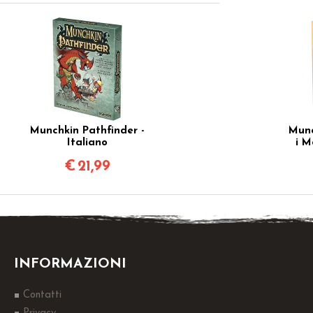
Munchkin Pathfinder -
Munc
Italiano
i M
€
21,99
INFORMAZIONI
Contatti