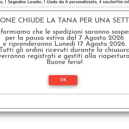
o, 1 Segnalino Leader, 1 Dado da 6 personalizzato, 4 sacchettini richiu
GONE CHIUDE LA TANA PER UNA SETTI
nformiamo che le spedizioni saranno sospe
per la pausa estiva dal 7 Agosto 2026
e riprenderanno Lunedì 17 Agosto 2026.
Tutti gli ordini ricevuti durante la chiusur
verranno registrati e gestiti alla riapertura
Buone ferie!
Drizzit - Il Gioco di
Dr
Carte Espansione 1:
Ca
Draghi, Spose e Coccole
L
Estreme
Po
€
18,99