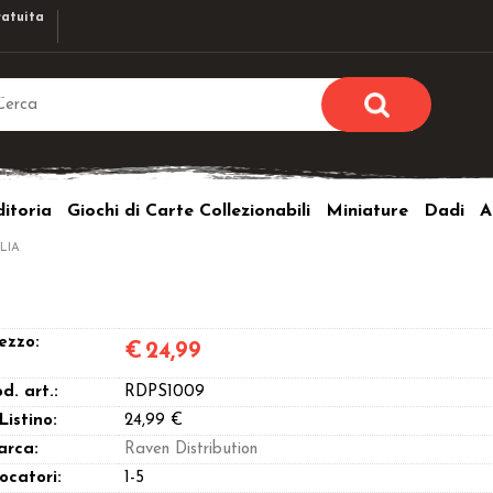
atuita
Sono già r
Per completare l'ordi
itoria
Giochi di Carte Collezionabili
Miniature
Dadi
A
utente e la passwor
pulsante 
LIA
Nome u
Passw
ezzo:
€
24,99
d. art.:
RDPS1009
 Listino:
24,99 €
arca:
Raven Distribution
Hai perso l
ocatori:
1-5