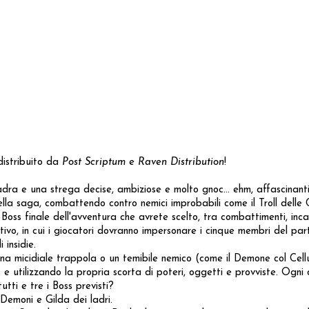
distribuito da
Post Scriptum
e
Raven Distribution
!
dra e una strega decise, ambiziose e molto gnoc... ehm, affascinanti.
ella saga, combattendo contro nemici improbabili come il Troll delle
Boss finale dell'avventura che avrete scelto, tra combattimenti, inca
tivo, in cui i giocatori dovranno impersonare i cinque membri del party
insidie.
na micidiale trappola o un temibile nemico (come il Demone col Cellu
e utilizzando la propria scorta di poteri, oggetti e provviste. Ogni
utti e tre i Boss previsti?
Demoni e Gilda dei ladri.