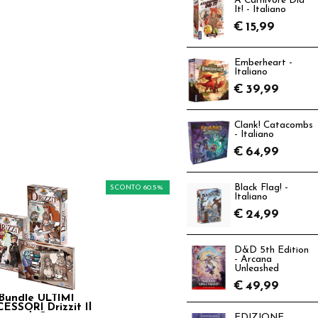
A Carnivore Did
It! - Italiano
€
15,99
Emberheart -
Italiano
€
39,99
Clank! Catacombs
- Italiano
€
64,99
Black Flag! -
SCONTO 60.5%
Italiano
€
24,99
D&D 5th Edition
- Arcana
Unleashed
€
49,99
Bundle ULTIMI
ESSORI Drizzit Il
ioco di Carte: 2
EDIZIONE