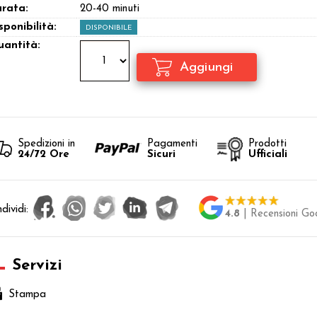
rata:
20-40 minuti
sponibilità:
DISPONIBILE
antità:
Spedizioni in
Pagamenti
Prodotti
24/72 Ore
Sicuri
Ufficiali
dividi:
4.8
| Recensioni Go
Servizi
Stampa