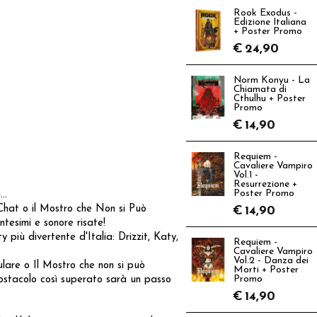
Rook Exodus -
Edizione Italiana
+ Poster Promo
€
24,90
Norm Konyu - La
Chiamata di
Cthulhu + Poster
Promo
€
14,90
Requiem -
Cavaliere Vampiro
Vol.1 -
Resurrezione +
Poster Promo
..
 Chat o il Mostro che Non si Può
€
14,90
ntesimi e sonore risate!
 più divertente d'Italia: Drizzit, Katy,
Requiem -
Cavaliere Vampiro
Vol.2 - Danza dei
lare o Il Mostro che non si può
Morti + Poster
 ostacolo così superato sarà un passo
Promo
€
14,90