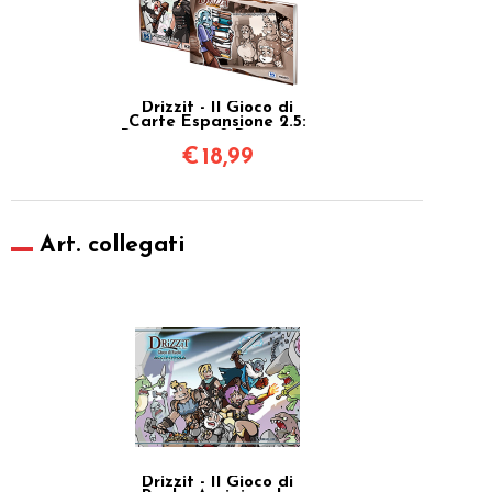
Drizzit - Il Gioco di
Carte Espansione 2.5:
Personaggi & Poteri più
Altre Carte Fighissime +
€
18,99
Albo
Art. collegati
Drizzit - Il Gioco di