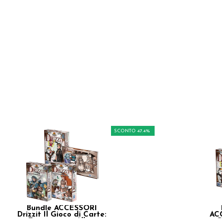
SCONTO 47.4%
Bundle ACCESSORI
Drizzit Il Gioco di Carte:
ACC
3 Espansioni + Albo in
G