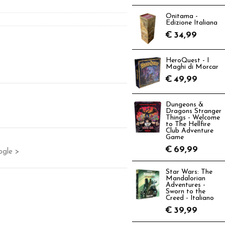
Onitama -
Edizione Italiana
€
34,99
HeroQuest - I
Maghi di Morcar
€
49,99
Dungeons &
Dragons Stranger
Things - Welcome
to The Hellfire
Club Adventure
Game
€
69,99
ogle >
Star Wars: The
Mandalorian
Adventures -
Sworn to the
Creed - Italiano
€
39,99