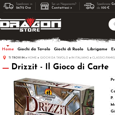
Spedizioni in
Sei un Negoziante?
Spedizione
Gr
24/72 Ore
Contattaci >
da
100 €
Home
Giochi da Tavolo
Giochi di Ruolo
Librigame
Ed
TI TROVI IN
HOME
GIOCHI DA TAVOLO
IN ITALIANO
CLASSICI-FAMIG
Drizzit - Il Gioco di Carte
Pr
Co
P.
M
Gi