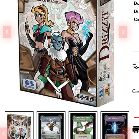
Du
Di
Qu
Con