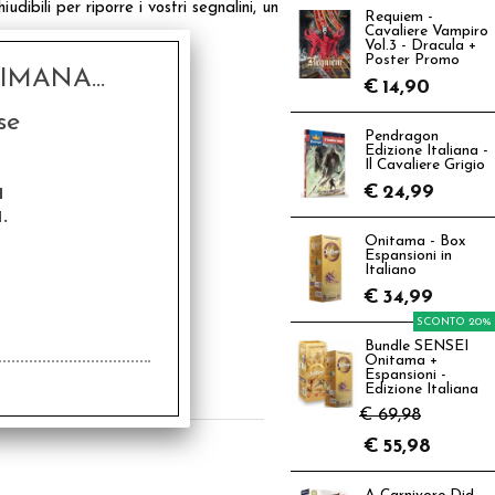
dibili per riporre i vostri segnalini, un
Requiem -
Cavaliere Vampiro
Vol.3 - Dracula +
Poster Promo
MANA...
€
14,90
se
Pendragon
Edizione Italiana -
Il Cavaliere Grigio
a
€
24,99
.
Onitama - Box
Espansioni in
Italiano
€
34,99
SCONTO 20%
izzit - Il Gioco di
rte Espansione 2:
Bundle SENSEI
ame Premurose e
Onitama +
zioni Misteriose
€
18,99
Espansioni -
Edizione Italiana
€ 69,98
€
55,98