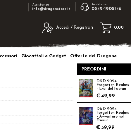
Assistenza
Assistenza
0542-1905146
info@dragonstore.it
Accedi / Registrati
0,00
egistrato
Sono un nuovo cliente
ne inserisci il nome
Se non sei ancora registrato sul nostro
ccessori
Giocattoli e Gadget
Offerte del Dragone
d e poi clicca sul
sito clicca sul pulsante "Registrati"
"Accedi"
PREORDINI
tente:
D&D 2024
Forgotten Realms
ord:
- Eroi del Faerun
€
49,99
D&D 2024
Forgotten Realms
- Avventure nel
a password?
Faerun
€
59,99