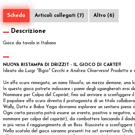
Scheda
Articoli collegati (7)
Altro (6)
Descrizione
Gioco da tavolo in Italiano
NUOVA RISTAMPA DI DRIZZIT - IL GIOCO DI CARTE!!
Ideato da
Luigi "Bigio" Cecchi
e
Andrea Chiarvesio
! Prodotto e 
Un elfo scuro rinnegato, un nano filosofo, un mezzo demone, una la
In questo gioco potrete indossare i panni degli sgangherati eroi d
Nominare per Colpa del Copiràit, fino ad arrivare a sconfiggere il 
Il popolare elfo scuro diventa il protagonista di un titolo collabora
Wally, Dotto e Baba Yaga dovranno esplorare un sentiero pieno di 
Ogni carta pescata potrà essere un evento, positivo o negativo, u
nominare per colpa del copiràit), da combattere lanciando il dado 
in più verso il raggiungimento di un Boss. Riuscirete a sconfiggere t
Nella scatola del gioco saranno presenti tre set avventura: Orchi, 