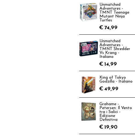
Unmatched
Adventures -
TMNT Teenage
Mutant Ninja
Turtles
€
74,99
Unmatched
Adventures -
TMNT Shredder
Vs Krang -
Italiano
€
14,99
King of Tokyo
Godzilla - Italiano
€
49,99
Grahame -
Petersen: Il Vento
tra i Salici -
Edizione
Definitiva
€
19,90