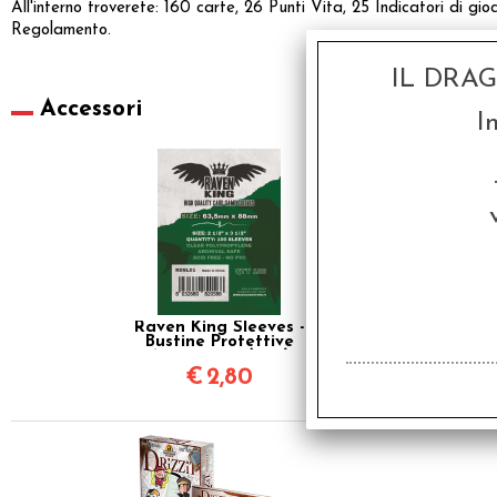
All'interno troverete: 160 carte, 26 Punti Vita, 25 Indicatori di gioc
Regolamento.
IL DRA
Accessori
I
Raven King Sleeves -
Bustine Protettive
63,5x88 mm (100)
€
2,80