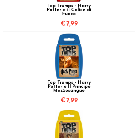
Top Trumps - Harry
Potter e il Calice di
Fuoco
€
7,99
Top Trumps - Harry
Potter e Il Principe
Mezzosangue
€
7,99