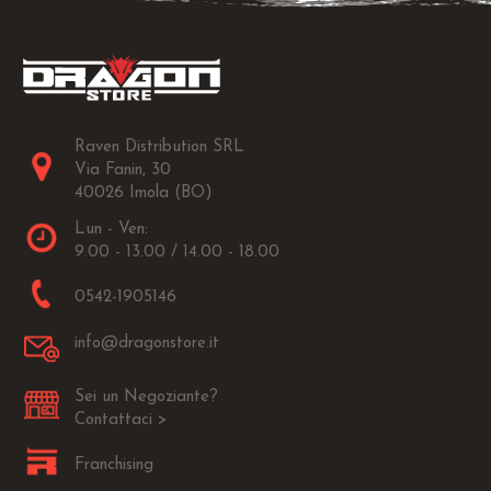
Raven Distribution SRL
Via Fanin, 30
40026 Imola (BO)
Lun - Ven:
9.00 - 13.00 / 14.00 - 18.00
0542-1905146
info@dragonstore.it
Sei un Negoziante?
Contattaci >
Franchising