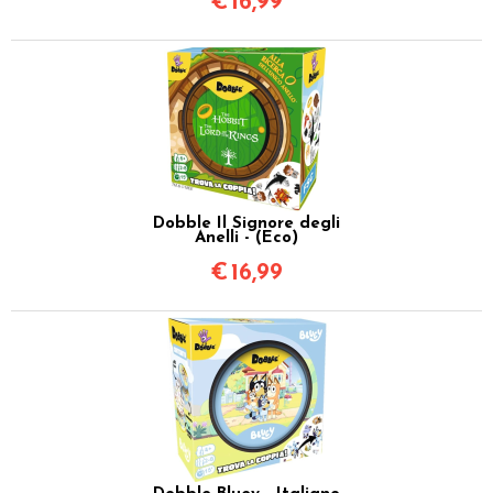
€
16,99
Dobble Il Signore degli
Anelli - (Eco)
€
16,99