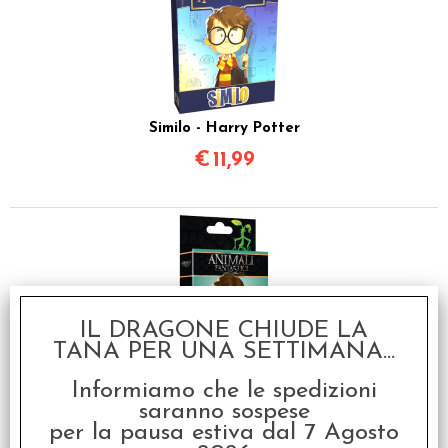
Similo - Harry Potter
€
11,99
IL DRAGONE CHIUDE LA
TANA PER UNA SETTIMANA...
Similo - Animali
Informiamo che le spedizioni
Fantastici e Dove
Trovarli
saranno sospese
per la pausa estiva dal 7 Agosto
€
11,99