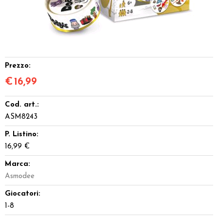
Dadi
Accessori
Giocattoli e Gadget
Prezzo:
€
16,99
Offerte del Dragone
Cod. art.:
ASM8243
P. Listino:
16,99 €
Marca:
Asmodee
Giocatori:
1-8