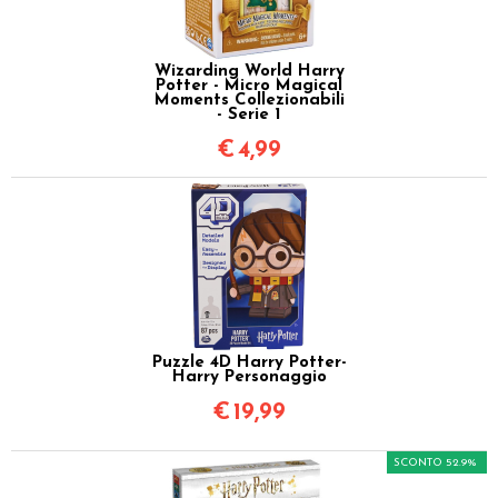
Wizarding World Harry
Potter - Micro Magical
Moments Collezionabili
- Serie 1
€
4,99
Puzzle 4D Harry Potter-
Harry Personaggio
€
19,99
SCONTO 52.9%