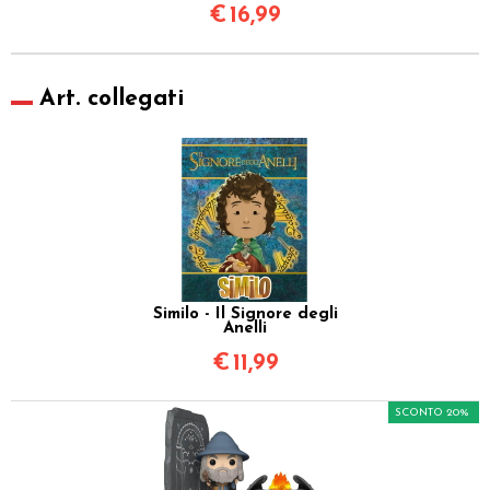
€
16,99
Art. collegati
Similo - Il Signore degli
Anelli
€
11,99
SCONTO 20%