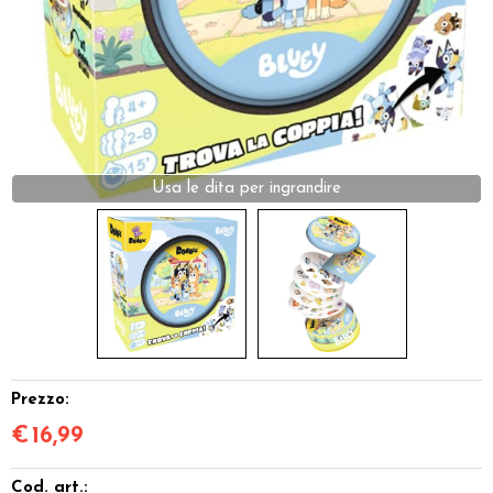
Dadi
Accessori
Giocattoli e Gadget
Offerte del Dragone
Prezzo:
€
16,99
Cod. art.: