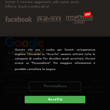
Iscriviti ti terremo aggiornato sulle nuove uscite,
Offerte, Sconti e molto altro!
Questo sito usa i cookie per fornirti un'esperienza
migliore. Cliccando su "Accetta" saranno attivate tutte le
categorie di cookie. Per decidere quali accettare, cliccare
Recensioni Verificate
invece su "Personalizza". Per maggiori informazioni è
I nostri clienti soddisfatti
valgono più di mille parole
possibile consultare la pagina
Privacy
.
vedi le recensioni >
Personalizza
Raven Distribution SRL - Via Fanin 30, 40026 Imola (BO) - P.Iva
02360891200 - R.E.A. 540705 di Bologna - Cap.Soc. 10000 Euro
i.v
Accetta
DEVELOPER
CREATIVE WEB