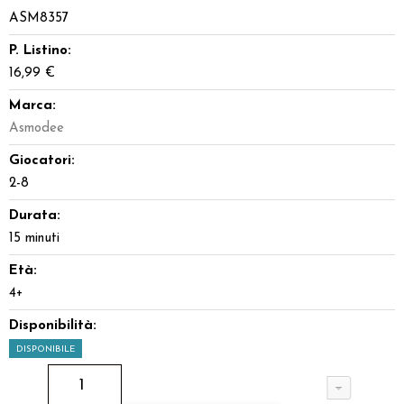
ASM8357
P. Listino:
16,99 €
Marca:
Asmodee
Giocatori:
2-8
Durata:
15 minuti
Età:
4+
Disponibilità:
DISPONIBILE