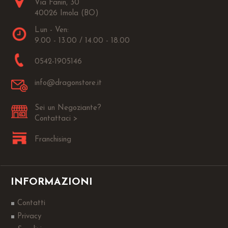
Via Fanin, 30
40026 Imola (BO)
Lun - Ven:
9.00 - 13.00 / 14.00 - 18.00
0542-1905146
info@dragonstore.it
Sei un Negoziante?
Contattaci >
Franchising
INFORMAZIONI
Contatti
Privacy