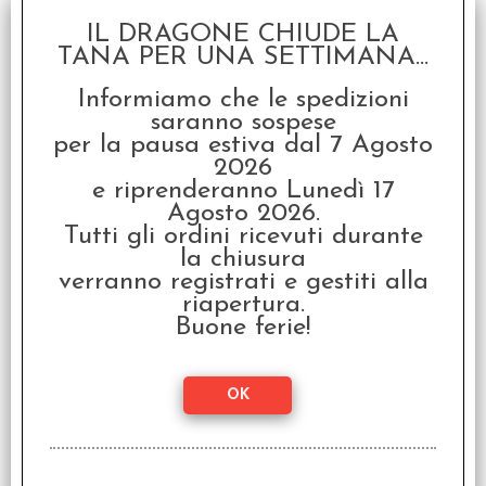
IL DRAGONE CHIUDE LA
TANA PER UNA SETTIMANA...
Dobble - Edizione
Informiamo che le spedizioni
Italiana
saranno sospese
€
15,99
per la pausa estiva dal 7 Agosto
2026
e riprenderanno Lunedì 17
Agosto 2026.
Tutti gli ordini ricevuti durante
la chiusura
verranno registrati e gestiti alla
riapertura.
Buone ferie!
Dobble Anarchy
Pancakes - Italiano
€
16,99