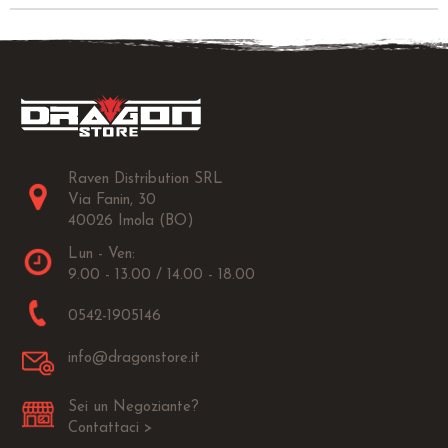
Raven Distribution SRL
Via Fanin, 30
40026 Imola (BO)
Lun - Ven:
9.00 - 13.00 / 14.00 - 18.00
0542-1905146
info@dragonstore.it
Sei un Negoziante?
Contattaci >