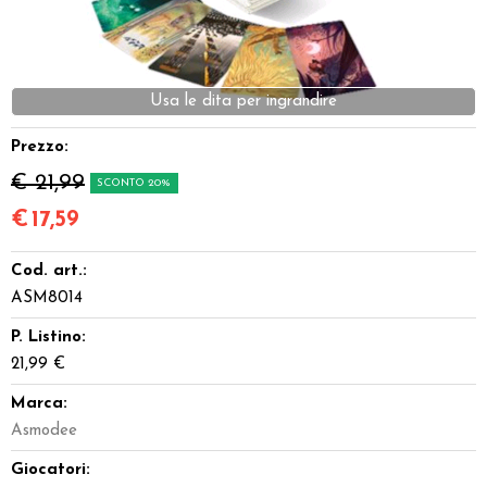
Dadi
Accessori
Usa le dita per ingrandire
Giocattoli e Gadget
Prezzo:
€ 21,99
SCONTO 20%
Offerte del Dragone
€
17,59
Cod. art.:
ASM8014
P. Listino:
21,99 €
Marca:
Asmodee
Giocatori: