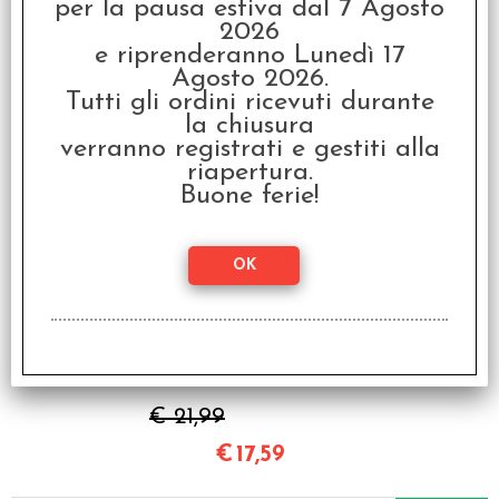
per la pausa estiva dal 7 Agosto
Dixit 03 - Journey -
2026
Italiano
e riprenderanno Lunedì 17
€ 21,99
Agosto 2026.
Tutti gli ordini ricevuti durante
€
17,59
la chiusura
verranno registrati e gestiti alla
riapertura.
SCONTO 20%
Buone ferie!
Dixit 04 - Origins -
Italiano
€ 21,99
€
17,59