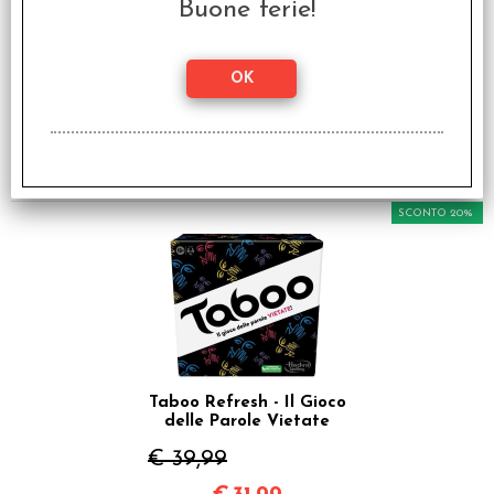
Buone ferie!
What do You Meme? -
Italiano
€ 39,99
€
31,99
SCONTO 20%
Taboo Refresh - Il Gioco
delle Parole Vietate
€ 39,99