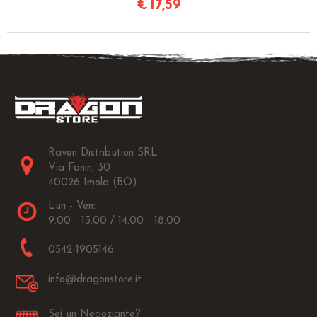
€
17,59
Raven Distribution SRL
Via Fanin, 30
40026 Imola (BO)
Lun - Ven:
9.00 - 13.00 / 14.00 - 18.00
0542-1905146
info@dragonstore.it
Sei un Negoziante?