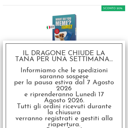
SCONTO 20%
IL DRAGONE CHIUDE LA
What do You Meme? -
TANA PER UNA SETTIMANA...
Family Edition - Italiano
Informiamo che le spedizioni
€ 29,99
saranno sospese
€
23,99
per la pausa estiva dal 7 Agosto
2026
e riprenderanno Lunedì 17
SCONTO 20%
Agosto 2026.
Tutti gli ordini ricevuti durante
la chiusura
verranno registrati e gestiti alla
riapertura.