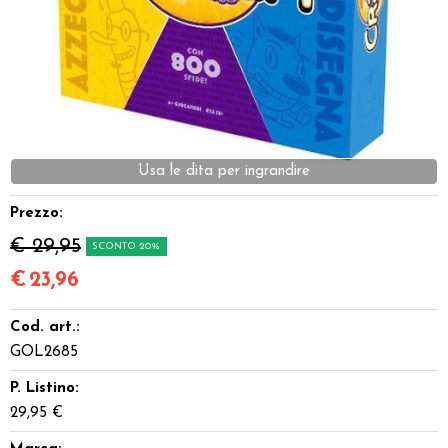
Dadi
Accessori
Giocattoli e Gadget
Usa le dita per ingrandire
Offerte del Dragone
Prezzo:
€ 29,95
SCONTO 20%
€
23,96
Cod. art.:
GOL2685
P. Listino:
29,95 €