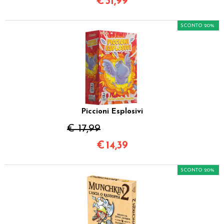
€
31,99
SCONTO 20%
Piccioni Esplosivi
€ 17,99
€
14,39
SCONTO 20%