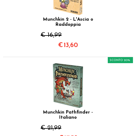
Munchkin 2 - L'Ascia o
Raddoppia
€ 16,99
€
13,60
SCONTO 20%
Munchkin Pathfinder -
Italiano
€ 21,99