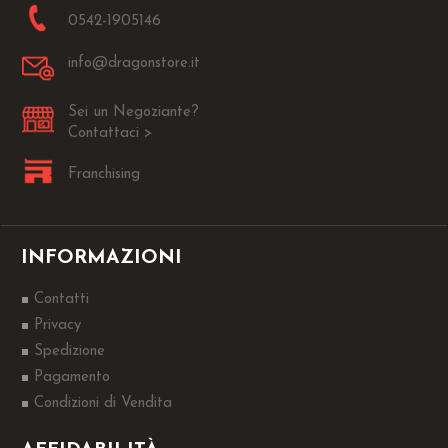
0542-1905146
info@dragonstore.it
Sei un Negoziante?
Contattaci >
Franchising
INFORMAZIONI
Contatti
Privacy
Spedizione
Pagamento
Condizioni di Vendita