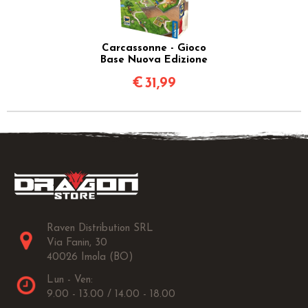
Carcassonne - Gioco
Base Nuova Edizione
€
31,99
Raven Distribution SRL
Via Fanin, 30
40026 Imola (BO)
Lun - Ven:
9.00 - 13.00 / 14.00 - 18.00