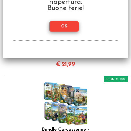
riapertura.
Buone ferie!
Dixit 09 - Anniversary -
Italiano
€
21,99
SCONTO 20%
Bundle Carcassonne -