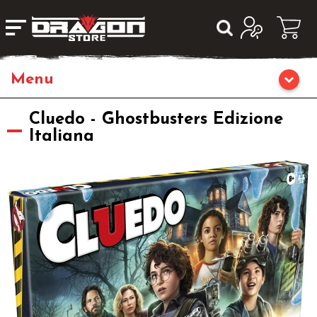
Home
Cluedo - Ghostbusters Edizione
Italiana
Giochi di Ruolo
Librigame
Editoria
Giochi di Carte Collezionabili
Miniature