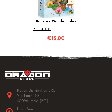
Bonsai - Wooden Tiles
€ 14,99
€
12,00
Raven Distribution SRL
Via Fanin, 30
40026 Imola (BO)
Lun - Ven: