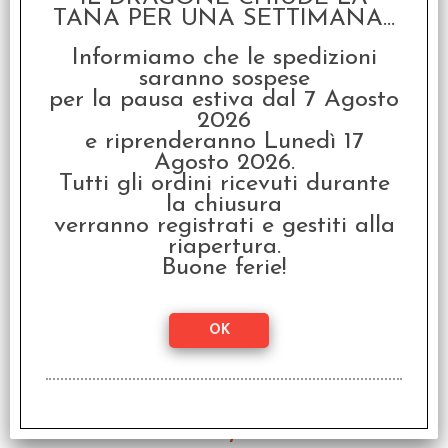
TANA PER UNA SETTIMANA...
Informiamo che le spedizioni
saranno sospese
Cascadia - Italiano
per la pausa estiva dal 7 Agosto
€ 39,99
2026
e riprenderanno Lunedì 17
€
31,99
Agosto 2026.
Tutti gli ordini ricevuti durante
SCONTO 20%
la chiusura
verranno registrati e gestiti alla
riapertura.
Buone ferie!
Bonsai - Wabi Sabi
€ 17,99
€
14,39