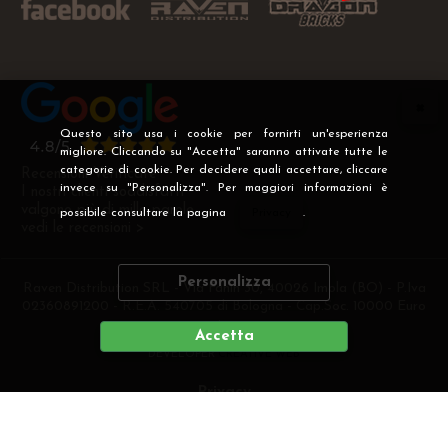
Questo sito usa i cookie per fornirti un'esperienza
migliore. Cliccando su "Accetta" saranno attivate tutte le
categorie di cookie. Per decidere quali accettare, cliccare
Recensioni Verificate
invece su "Personalizza". Per maggiori informazioni è
I nostri clienti soddisfatti
valgono più di mille parole
possibile consultare la pagina
Privacy
.
vedi le recensioni >
Personalizza
Raven Distribution SRL - Via Fanin 30, 40026 Imola (BO) - P.Iva
02360891200 - R.E.A. 540705 di Bologna - Cap.Soc. 10000 Euro
i.v
Accetta
DEVELOPER
CREATIVE WEB
Privacy
Preferenze cookie