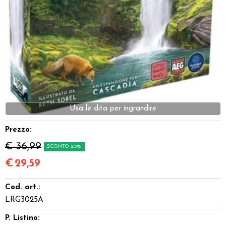
Dadi
Accessori
Giocattoli e Gadget
Offerte del Dragone
Usa le dita per ingrandire
Prezzo:
€ 36,99
SCONTO 20%
€
29,59
Cod. art.:
LRG3025A
P. Listino: