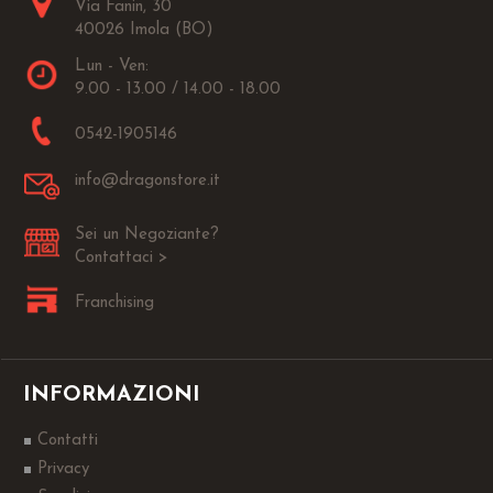
Via Fanin, 30
40026 Imola (BO)
Lun - Ven:
9.00 - 13.00 / 14.00 - 18.00
0542-1905146
info@dragonstore.it
Sei un Negoziante?
Contattaci >
Franchising
INFORMAZIONI
Contatti
Privacy