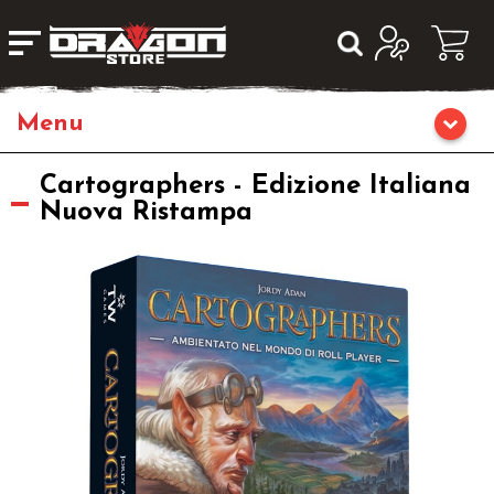
Home
Cartographers - Edizione Italiana
Nuova Ristampa
Giochi di Ruolo
Librigame
Editoria
Giochi di Carte Collezionabili
Miniature