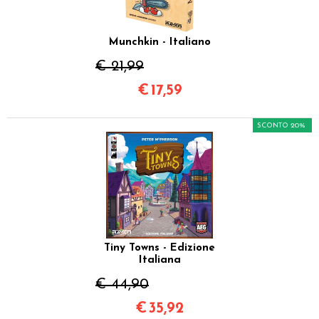
Munchkin - Italiano
€ 21,99
€
17,59
SCONTO 20%
Tiny Towns - Edizione
Italiana
€ 44,90
€
35,92