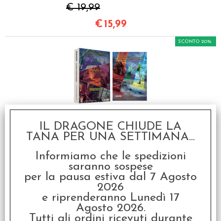
€ 19,99
€
15,99
SCONTO 20%
Bundle Cartographers -
IL DRAGONE CHIUDE LA
Espansioni in Italiano
TANA PER UNA SETTIMANA...
€ 34,98
Informiamo che le spedizioni
€
27,98
saranno sospese
per la pausa estiva dal 7 Agosto
2026
Art. similari
e riprenderanno Lunedì 17
Agosto 2026.
SCONTO 20%
Tutti gli ordini ricevuti durante