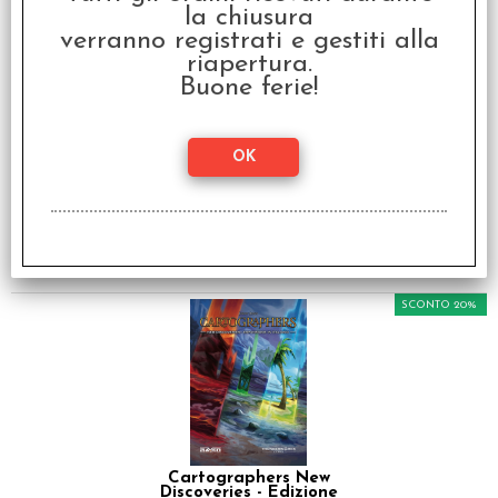
la chiusura
verranno registrati e gestiti alla
riapertura.
Buone ferie!
Bundle TOTALE
Cartographers - Giochi
Base + Espansioni in
Italiano
€ 84,96
€
67,97
SCONTO 20%
Cartographers New
Discoveries - Edizione