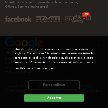
Iscriviti ti terremo aggiornato sulle nuove uscite,
Offerte, Sconti e molto altro!
Questo sito usa i cookie per fornirti un'esperienza
migliore. Cliccando su "Accetta" saranno attivate tutte le
categorie di cookie. Per decidere quali accettare, cliccare
Recensioni Verificate
invece su "Personalizza". Per maggiori informazioni è
I nostri clienti soddisfatti
valgono più di mille parole
possibile consultare la pagina
Privacy
.
vedi le recensioni >
Personalizza
Raven Distribution SRL - Via Fanin 30, 40026 Imola (BO) - P.Iva
02360891200 - R.E.A. 540705 di Bologna - Cap.Soc. 10000 Euro
i.v
Accetta
DEVELOPER
CREATIVE WEB