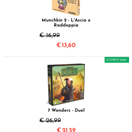
Munchkin 2 - L'Ascia o
Raddoppia
€ 16,99
€
13,60
SCONTO 20%
7 Wonders - Duel
€ 26,99
€
21,59