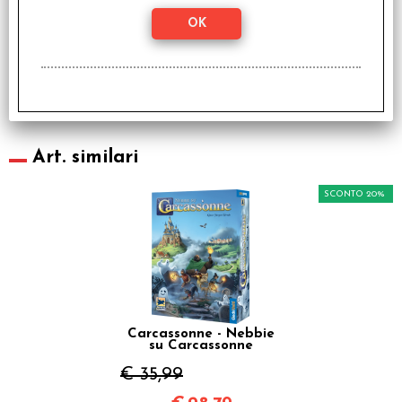
Bundle Carcassonne -
Espansioni Nuova
Edizione
€ 189,90
€
151,92
Art. similari
SCONTO 20%
Carcassonne - Nebbie
su Carcassonne
€ 35,99