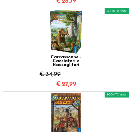
€
28,79
SCONTO 20%
Carcassonne -
Cacciatori e
Raccoglitori
€ 34,99
€
27,99
SCONTO 20%