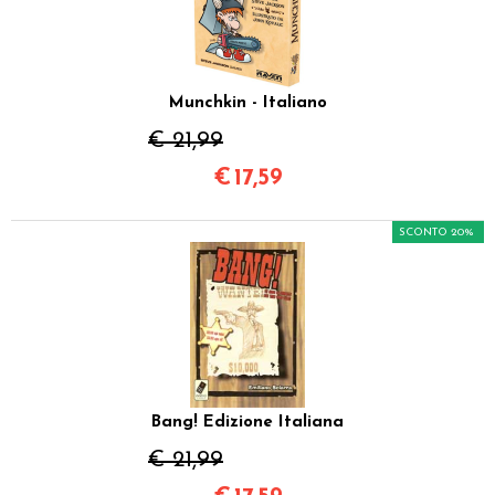
Munchkin - Italiano
€ 21,99
€
17,59
SCONTO 20%
Bang! Edizione Italiana
€ 21,99