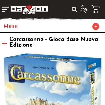
Home
Carcassonne - Gioco Base Nuova
Edizione
Giochi di Ruolo
Librigame
Editoria
Giochi di Carte Collezionabili
Miniature