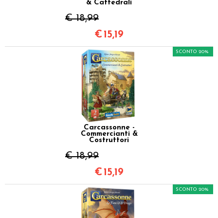
& Cattedrali
€ 18,99
€
15,19
SCONTO 20%
Carcassonne -
Commercianti &
Costruttori
€ 18,99
€
15,19
SCONTO 20%