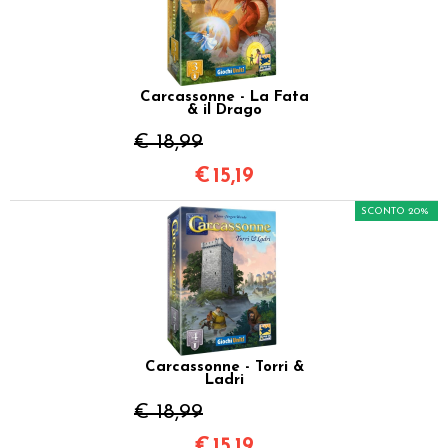
Carcassonne - La Fata
& il Drago
€ 18,99
€
15,19
SCONTO 20%
Carcassonne - Torri &
Ladri
€ 18,99
€
15,19