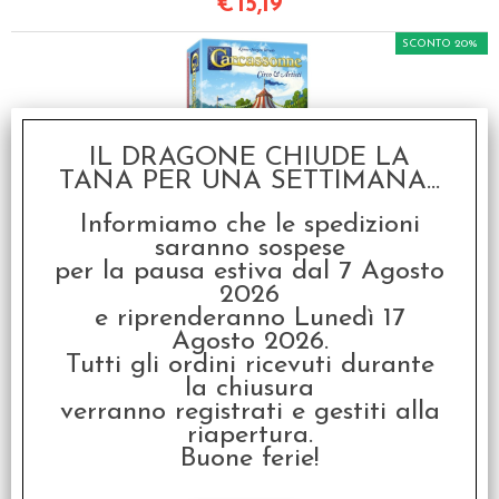
€
15,19
SCONTO 20%
IL DRAGONE CHIUDE LA
TANA PER UNA SETTIMANA...
Carcassonne - Circo &
Informiamo che le spedizioni
Artisti
saranno sospese
€ 18,99
per la pausa estiva dal 7 Agosto
2026
€
15,19
e riprenderanno Lunedì 17
Agosto 2026.
SCONTO 20%
Tutti gli ordini ricevuti durante
la chiusura
verranno registrati e gestiti alla
riapertura.
Buone ferie!