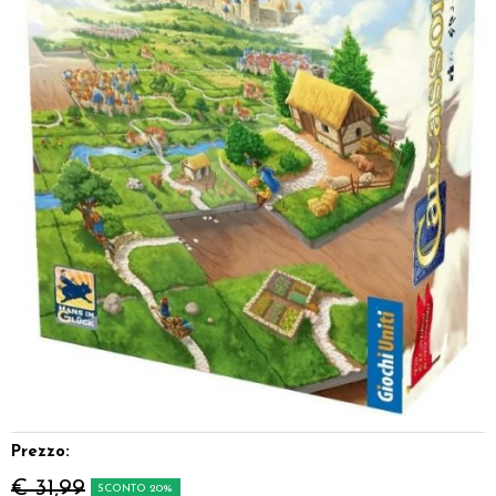
Dadi
Accessori
Giocattoli e Gadget
Offerte del Dragone
Prezzo:
€ 31,99
SCONTO 20%