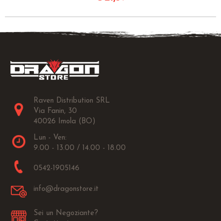
Raven Distribution SRL
Via Fanin, 30
40026 Imola (BO)
Lun - Ven:
9.00 - 13.00 / 14.00 - 18.00
0542-1905146
info@dragonstore.it
Sei un Negoziante?