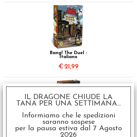
Bang! The Duel -
Italiano
€
21,99
IL DRAGONE CHIUDE LA
TANA PER UNA SETTIMANA...
Informiamo che le spedizioni
saranno sospese
per la pausa estiva dal 7 Agosto
Bang! The Dice Game -
Undead or Alive
2026