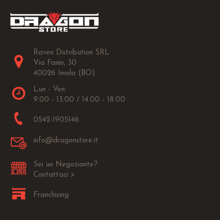
Raven Distribution SRL
Via Fanin, 30
40026 Imola (BO)
Lun - Ven:
9.00 - 13.00 / 14.00 - 18.00
0542-1905146
info@dragonstore.it
Sei un Negoziante?
Contattaci >
Franchising