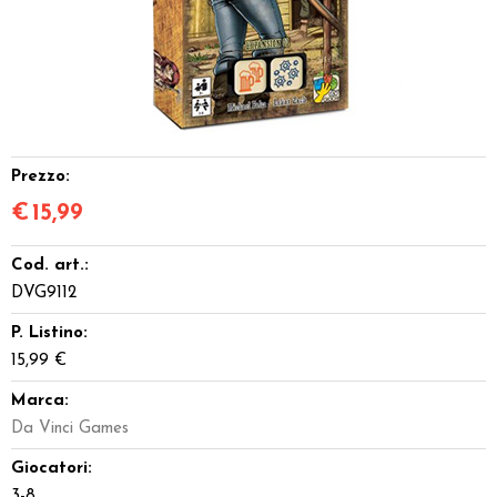
Miniature
Accessori
Giocattoli e Gadget
Prezzo:
Offerte del Dragone
€
15,99
Cod. art.:
DVG9112
P. Listino:
15,99 €
Marca:
Da Vinci Games
Giocatori:
3-8