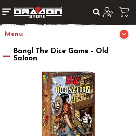
Home
Bang! The Dice Game - Old
Saloon
Giochi da Tavolo
Giochi di Ruolo
Librigame
Editoria
Giochi di Carte Collezionabili