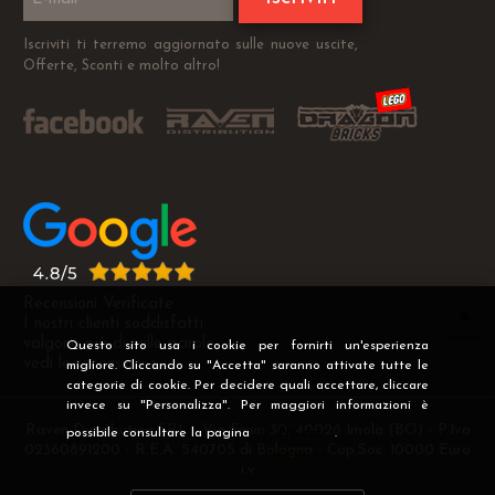
Iscriviti ti terremo aggiornato sulle nuove uscite,
Offerte, Sconti e molto altro!
Recensioni Verificate
I nostri clienti soddisfatti
valgono più di mille parole
Questo sito usa i cookie per fornirti un'esperienza
vedi le recensioni >
migliore. Cliccando su "Accetta" saranno attivate tutte le
categorie di cookie. Per decidere quali accettare, cliccare
invece su "Personalizza". Per maggiori informazioni è
Raven Distribution SRL - Via Fanin 30, 40026 Imola (BO) - P.Iva
possibile consultare la pagina
Privacy
.
02360891200 - R.E.A. 540705 di Bologna - Cap.Soc. 10000 Euro
i.v