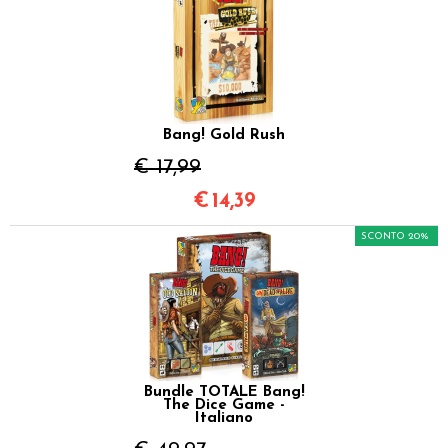
Bang! Gold Rush
€ 17,99
€
14,39
SCONTO 20%
Bundle TOTALE Bang!
The Dice Game -
Italiano