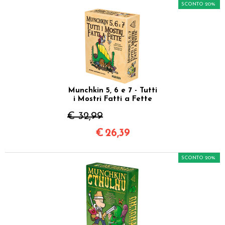
SCONTO 20%
Munchkin 5, 6 e 7 - Tutti
i Mostri Fatti a Fette
€ 32,99
€
26,39
SCONTO 20%