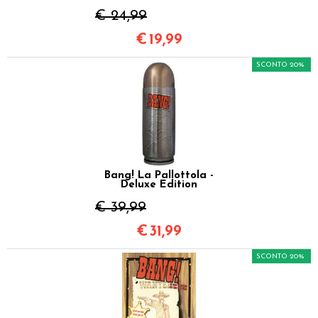
€ 24,99
€
19,99
SCONTO 20%
Bang! La Pallottola -
Deluxe Edition
€ 39,99
€
31,99
SCONTO 20%