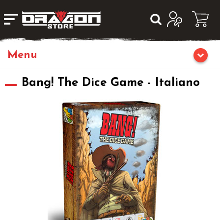
Home
Bang! The Dice Game - Italiano
Giochi da Tavolo
Giochi di Ruolo
Librigame
Editoria
Giochi di Carte Collezionabili