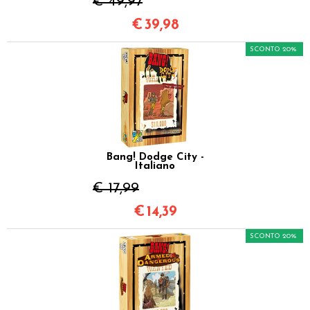
€ 49,97
€
39,98
SCONTO 20%
Bang! Dodge City -
Italiano
€ 17,99
€
14,39
SCONTO 20%