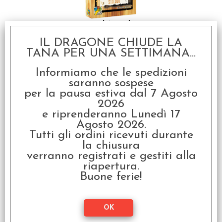
Bang! Armed &
Dangerous - Italiano
IL DRAGONE CHIUDE LA
€ 17,99
TANA PER UNA SETTIMANA...
€
14,39
Informiamo che le spedizioni
saranno sospese
SCONTO 20%
per la pausa estiva dal 7 Agosto
2026
e riprenderanno Lunedì 17
Agosto 2026.
Tutti gli ordini ricevuti durante
la chiusura
verranno registrati e gestiti alla
Bang! The Duel -
riapertura.
Italiano
Buone ferie!
€ 21,99
€
17,59
SCONTO 20%