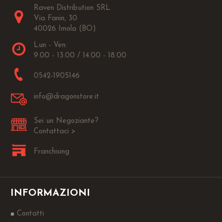
Raven Distribution SRL
Via Fanin, 30
40026 Imola (BO)
Lun - Ven:
9.00 - 13.00 / 14.00 - 18.00
0542-1905146
info@dragonstore.it
Sei un Negoziante?
Contattaci >
Franchising
INFORMAZIONI
Contatti