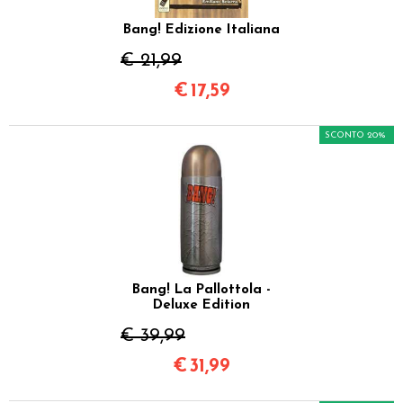
Bang! Edizione Italiana
€ 21,99
€
17,59
SCONTO 20%
Bang! La Pallottola -
Deluxe Edition
€ 39,99
€
31,99