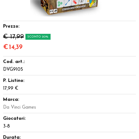
Miniature
Accessori
Prezzo:
€ 17,99
SCONTO 20%
Giocattoli e Gadget
€
14,39
Offerte del Dragone
Cod. art.:
DVG9105
P. Listino:
17,99 €
Marca:
Da Vinci Games
Giocatori:
3-8
Durata: