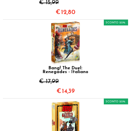
€ 15,99
€
12,80
SCONTO 20%
Bang! The Duel:
Renegades - Italiano
€ 17,99
€
14,39
SCONTO 20%