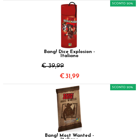
SCONTO 20%
Bang! Dice Explosion -
Italiano
€ 39,99
€
31,99
SCONTO 20%
Bang! Most Wanted -