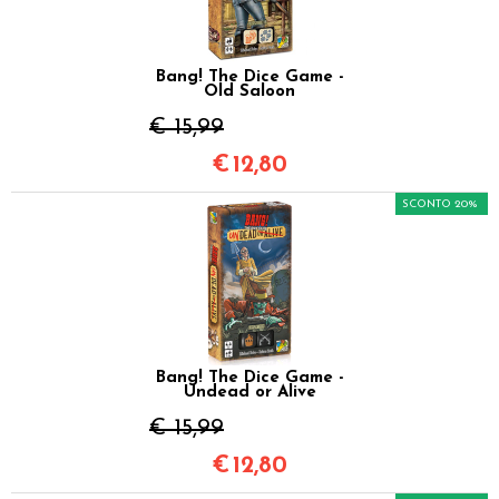
Bang! The Dice Game -
Old Saloon
€ 15,99
€
12,80
SCONTO 20%
Bang! The Dice Game -
Undead or Alive
€ 15,99
€
12,80