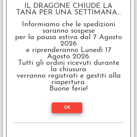
IL DRAGONE CHIUDE LA
TANA PER UNA SETTIMANA...
Bundle TOTALE Bang!
The Dice Game -
Informiamo che le spedizioni
Italiano
saranno sospese
€ 49,97
per la pausa estiva dal 7 Agosto
2026
€
39,98
e riprenderanno Lunedì 17
SCONTO 20%
Agosto 2026.
Tutti gli ordini ricevuti durante
la chiusura
verranno registrati e gestiti alla
riapertura.
Buone ferie!
Bang! The Dice Game -
Italiano
€ 17,99
€
14,39
SCONTO 20%