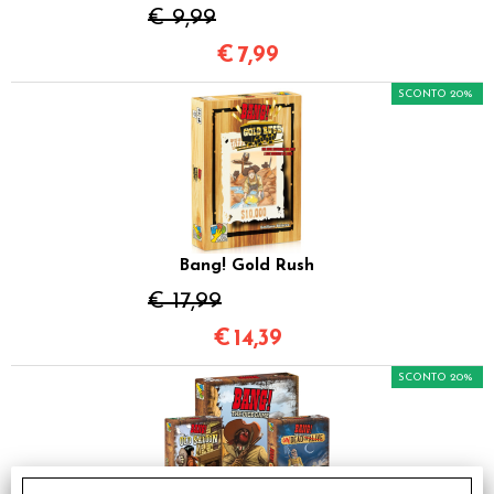
€ 9,99
€
7,99
SCONTO 20%
Bang! Gold Rush
€ 17,99
€
14,39
SCONTO 20%