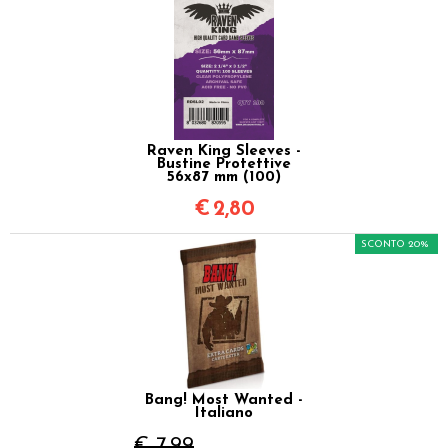
Raven King Sleeves -
Bustine Protettive
56x87 mm (100)
€
2,80
SCONTO 20%
Bang! Most Wanted -
Italiano
€ 7,99