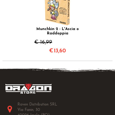
Munchkin 2 - L'Ascia o
Raddoppia
€ 16,99
€
13,60
Raven Distribution SRL
Via Fanin, 30