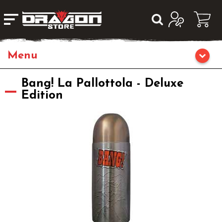
Home
Bang! La Pallottola - Deluxe
Edition
Giochi di Ruolo
Librigame
Editoria
Giochi di Carte Collezionabili
Miniature