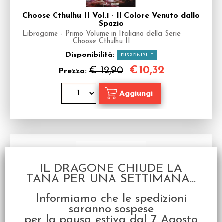
Choose Cthulhu II Vol.1 - Il Colore Venuto dallo
Spazio
Librogame - Primo Volume in Italiano della Serie
Choose Cthulhu II
Disponibilità:
DISPONIBILE
€
10,32
€ 12,90
Prezzo:
IL DRAGONE CHIUDE LA
TANA PER UNA SETTIMANA...
Informiamo che le spedizioni
saranno sospese
per la pausa estiva dal 7 Agosto
Choose Cthulhu II Vol.0 - Edizione Speciale con