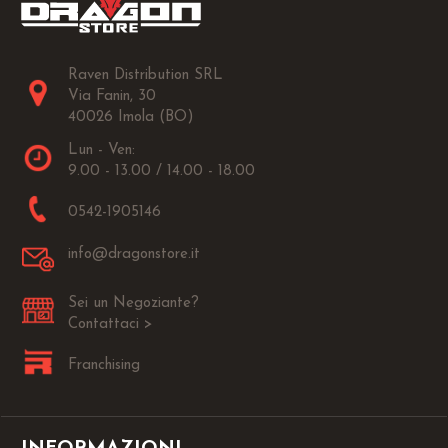
Raven Distribution SRL
Via Fanin, 30
40026 Imola (BO)
Lun - Ven:
9.00 - 13.00 / 14.00 - 18.00
0542-1905146
info@dragonstore.it
Sei un Negoziante?
Contattaci >
Franchising