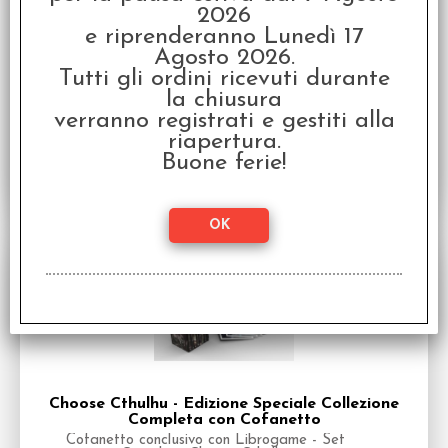
Cofanetto
2026
Cofanetto conclusivo con Librogame - Volume
e riprenderanno Lunedì 17
Speciale in Italiano della Serie Choose Cthulhu II
Agosto 2026.
Disponibilità:
Tutti gli ordini ricevuti durante
DISPONIBILE
la chiusura
€
24,90
Prezzo:
verranno registrati e gestiti alla
riapertura.
Buone ferie!
SCONTO 20%
Choose Cthulhu - Edizione Speciale Collezione
Completa con Cofanetto
Cofanetto conclusivo con Librogame - Set