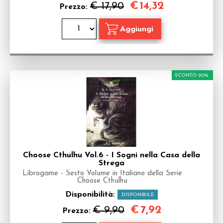
€
14,32
€ 17,90
Prezzo:
SCONTO 20%
Choose Cthulhu Vol.6 - I Sogni nella Casa della
Strega
Librogame - Sesto Volume in Italiano della Serie
Choose Cthulhu
Disponibilità:
DISPONIBILE
€
7,92
€ 9,90
Prezzo: