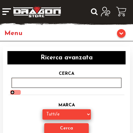
Home
Ricerca avanzata
Giochi da Tavolo
CERCA
Giochi di Ruolo
Editoria
MARCA
Giochi di Carte Collezionabili
Miniature