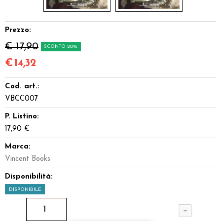
Prezzo:
€ 17,90
SCONTO 20%
€
14,32
Cod. art.:
VBCC007
P. Listino:
17,90 €
Marca:
Vincent Books
Disponibilità:
DISPONIBILE