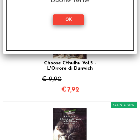
Buone ferie!
SCONTO 20%
Choose Cthulhu Vol.5 -
L'Orrore di Dunwich
€ 9,90
€
7,92
SCONTO 20%