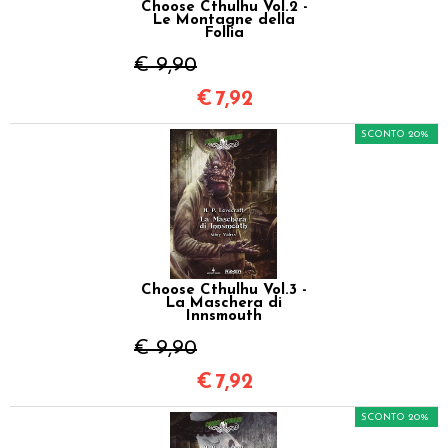
Choose Cthulhu Vol.2 -
Le Montagne della
Follia
€ 9,90
€
7,92
SCONTO 20%
Choose Cthulhu Vol.3 -
La Maschera di
Innsmouth
€ 9,90
€
7,92
SCONTO 20%