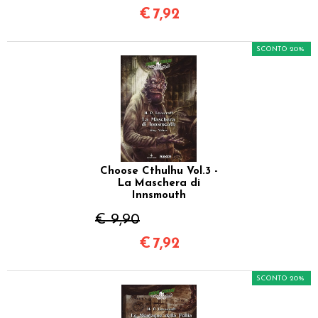
€
7,92
SCONTO 20%
Choose Cthulhu Vol.3 -
La Maschera di
Innsmouth
€ 9,90
€
7,92
SCONTO 20%