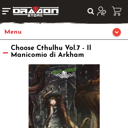
Giochi da Tavolo
Choose Cthulhu Vol.7 - Il
Manicomio di Arkham
Giochi di Ruolo
Librigame
Editoria
Giochi di Carte Collezionabili
Miniature