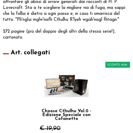
affrontare gli abissi di orrore generati dai racconti di H. P.
Lovecraft. Sta a te scegliere la migliore via di fuga, ma sappi
che la follia è dietro a ogni passo e, in caso ti smarrisca del
tutto: "Ph'nglui mglw'nafh Cthulhu R'lyeh wgah'nagl fhtagn."
272 pagine (più del doppio degli altri della stessa serie!),
cartonato.
Art. collegati
SCONTO 20%
Choose Cthulhu Vol.0 -
Edizione Speciale con
Cofanetto
€ 19,90