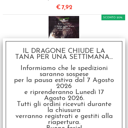
€
7,92
SCONTO 20%
IL DRAGONE CHIUDE LA
TANA PER UNA SETTIMANA...
Choose Cthulhu Vol.6 - I
Sogni nella Casa della
Informiamo che le spedizioni
Strega
saranno sospese
€ 9,90
per la pausa estiva dal 7 Agosto
2026
€
7,92
e riprenderanno Lunedì 17
Agosto 2026.
Tutti gli ordini ricevuti durante
I clienti che hanno acquistato questo
la chiusura
verranno registrati e gestiti alla
prodotto, hanno scelto anche questi
riapertura.
articoli