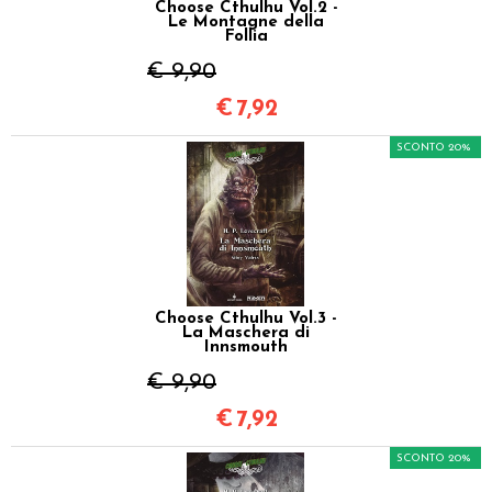
Choose Cthulhu Vol.2 -
Le Montagne della
Follia
€ 9,90
€
7,92
SCONTO 20%
Choose Cthulhu Vol.3 -
La Maschera di
Innsmouth
€ 9,90
€
7,92
SCONTO 20%