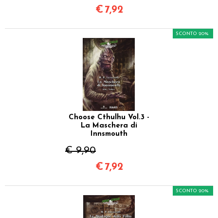
€
7,92
SCONTO 20%
Choose Cthulhu Vol.3 -
La Maschera di
Innsmouth
€ 9,90
€
7,92
SCONTO 20%