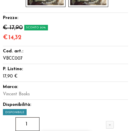
Prezzo:
€ 17,90
SCONTO 20%
€
14,32
Cod. art.:
VBCC007
P. Listino:
17,90 €
Marca:
Vincent Books
Disponibilità:
DISPONIBILE