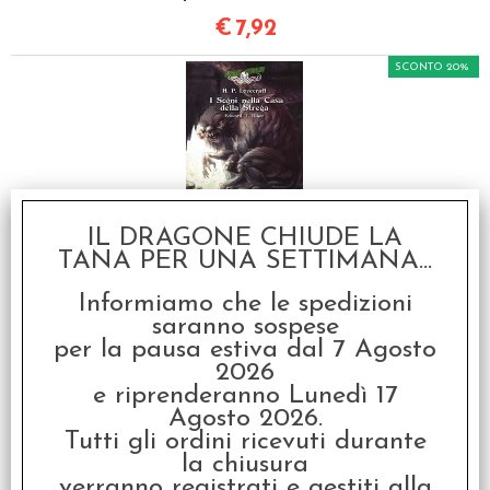
€
7,92
SCONTO 20%
IL DRAGONE CHIUDE LA
Choose Cthulhu Vol.6 - I
Sogni nella Casa della
TANA PER UNA SETTIMANA...
Strega
€ 9,90
Informiamo che le spedizioni
saranno sospese
€
7,92
per la pausa estiva dal 7 Agosto
2026
e riprenderanno Lunedì 17
I clienti che hanno acquistato questo
Agosto 2026.
Tutti gli ordini ricevuti durante
prodotto, hanno scelto anche questi
la chiusura
articoli
verranno registrati e gestiti alla