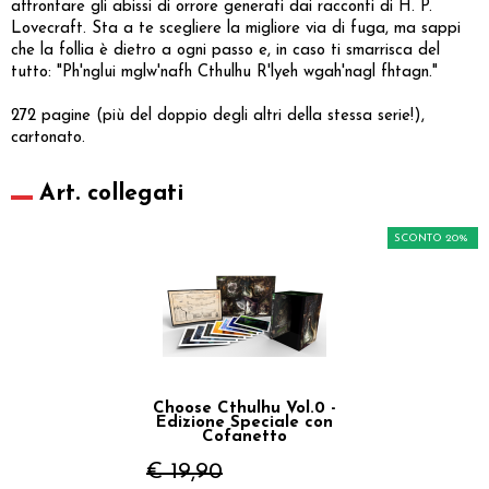
affrontare gli abissi di orrore generati dai racconti di H. P.
Lovecraft. Sta a te scegliere la migliore via di fuga, ma sappi
che la follia è dietro a ogni passo e, in caso ti smarrisca del
tutto: "Ph'nglui mglw'nafh Cthulhu R'lyeh wgah'nagl fhtagn."
272 pagine (più del doppio degli altri della stessa serie!),
cartonato.
Art. collegati
SCONTO 20%
Choose Cthulhu Vol.0 -
Edizione Speciale con
Cofanetto
€ 19,90