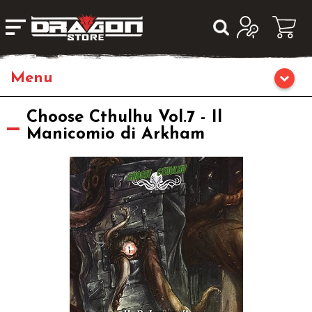
Giochi da Tavolo
Choose Cthulhu Vol.7 - Il
Manicomio di Arkham
Giochi di Ruolo
Librigame
Editoria
Giochi di Carte Collezionabili
Miniature