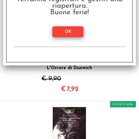
riapertura.
SCONTO 20%
Buone ferie!
Choose Cthulhu Vol.5 -
L'Orrore di Dunwich
€ 9,90
€
7,92
SCONTO 20%