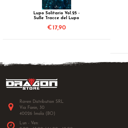
Lupo Solitario Vol.25 -
Sulle Tracce del Lupo
€
17,90
Raven Distribution SRL
Via Fanin, 30
40026 Imola (BO)
Lun - Ven: