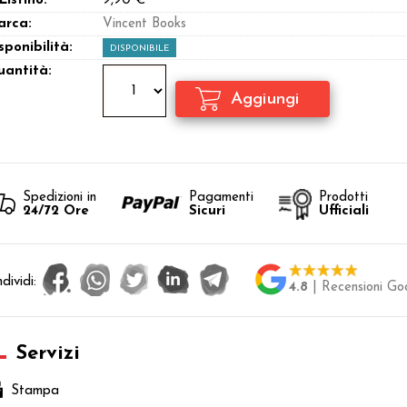
 Listino:
9,90 €
arca:
Vincent Books
sponibilità:
DISPONIBILE
antità:
Spedizioni in
Pagamenti
Prodotti
24/72 Ore
Sicuri
Ufficiali
dividi:
4.8
| Recensioni Go
Servizi
Stampa