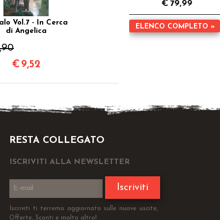
€
79,99
lo Vol.7 - In Cerca
ELENCO COMPLETO »
di Angelica
1,90
€
9,52
RESTA COLLEGATO
ISCRIVITI ALLA NEWSLETTER
Iscriviti
Iscriviti ti terremo aggiornato sulle nuove uscite,
Offerte, Sconti e molto altro!