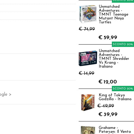
SCONTO 20%
Unmatched
Adventures -
TMNT Teenage
Mutant Ninja
Turtles
€ 74,99
€
59,99
SCONTO 20%
Unmatched
Adventures -
TMNT Shredder
Vs Krang -
Italiano
€ 14,99
€
12,00
SCONTO 20%
ogle >
King of Tokyo
Godzilla - Italiano
€ 49,99
€
39,99
Grahame -
Petersen: Il Vento