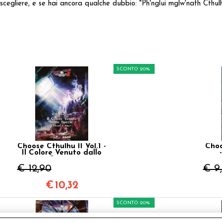
 scegliere, e se hai ancora qualche dubbio: "Ph'nglui mglw'nafh Cthul
SCONTO 20%
Choose Cthulhu II Vol.1 -
Choo
Il Colore Venuto dallo
Spazio
€ 12,90
€ 9
€
10,32
SCONTO 20%