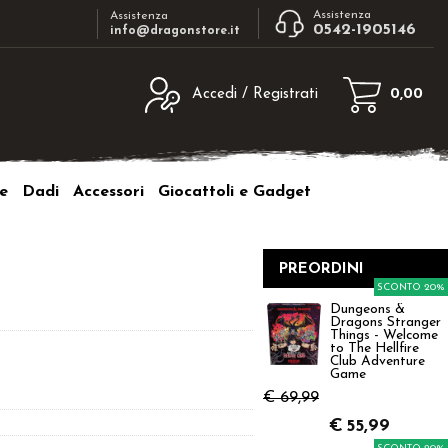
Assistenza
Assistenza
0542-1905146
info@dragonstore.it
Accedi / Registrati
0,00
egistrato
Sono un nuovo cliente
ne inserisci il nome
Se non sei ancora registrato sul nostro
e
Dadi
Accessori
Giocattoli e Gadget
d e poi clicca sul
sito clicca sul pulsante "Registrati"
"Accedi"
tente:
PREORDINI
SCONTO 20%
ord:
Dungeons &
Dragons Stranger
Things - Welcome
to The Hellfire
Club Adventure
Game
€ 69,99
a password?
€
55,99