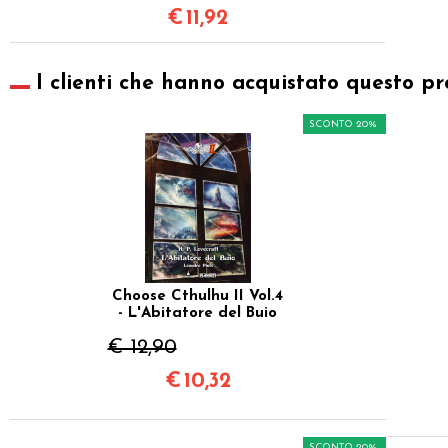
€
11,92
I clienti che hanno acquistato questo pr
SCONTO 20%
Choose Cthulhu II Vol.4
- L'Abitatore del Buio
€ 12,90
€
10,32
SCONTO 20%