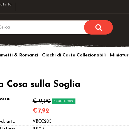
atuita
Sono già r
Per completare l'ordi
umetti & Romanzi
Giochi di Carte Collezionabili
Miniatur
utente e la passwor
pulsante 
Nome u
a Cosa sulla Soglia
Passw
ezzo:
€ 9,90
SCONTO 20%
€
7,92
Hai perso l
d. art.:
VBCC205