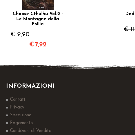
Choose Cthulhu Vol.2 -
Deda
Le Montagne della
Follia
€ 1
€ 9,90
€
7,92
INFORMAZIONI
Contatti
Privacy
Spedizione
Pagamento
Condizioni di Vendita