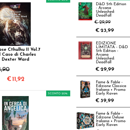
D&D 5th Edition
- Arcana
Unleashed:
Deadfall
€ 29,99
€
23,99
EDIZIONE
LIMITATA - D&D
se Cthulhu II Vol.7
5th Edition -
Il Caso di Charles
Arcana
Unleashed:
Dexter Ward
Deadfall
4,90
€
29,99
€
11,92
Fame & Fable -
Edizione Classica
Italiana + Promo
Early Raven
SCONTO 20%
€
39,99
Fame & Fable -
Edizione Deluxe
Italiana + Promo
Early Raven