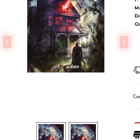
P.
M
Di
Qu
Con