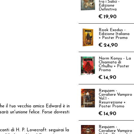
tra i Salici -
Edizione
Definitiva
€
19,90
Rook Exodus -
Edizione Italiana
+ Poster Promo
€
24,90
Norm Konyu - La
Chiamata di
Cthulhu + Poster
Promo
€
14,90
Requiem -
Cavaliere Vampiro
Vol.1 -
Resurrezione +
che il tuo vecchio amico Edward è in
Poster Promo
rà un'unione felice. Forse dovresti
€
14,90
Requiem -
nti di H. P. Lovecraft: seguirai la
Cavaliere Vampiro