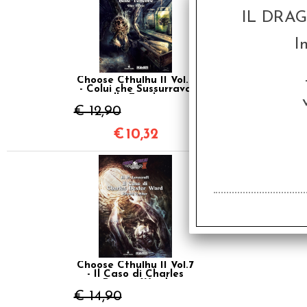
IL DRA
I
Choose Cthulhu II Vol.3
- Colui che Sussurrava
nelle Tenebre
€ 12,90
€
10,32
SCONTO 20%
Choose Cthulhu II Vol.7
- Il Caso di Charles
Dexter Ward
€ 14,90