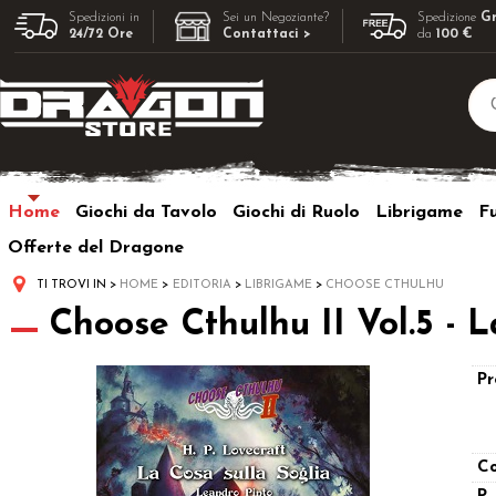
Spedizioni in
Sei un Negoziante?
Spedizione
Gr
24/72 Ore
Contattaci >
da
100 €
Home
Giochi da Tavolo
Giochi di Ruolo
Librigame
F
Offerte del Dragone
TI TROVI IN
HOME
EDITORIA
LIBRIGAME
CHOOSE CTHULHU
Choose Cthulhu II Vol.5 - L
Pr
Co