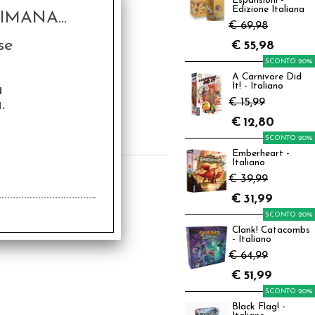
Espansioni -
Edizione Italiana
MANA...
€ 69,98
se
€
55,98
SCONTO 20%
A Carnivore Did
se Cthulhu II Vol.6
a
It! - Italiano
'Ombra Venuta dal
Tempo
.
€ 15,99
2,90
€
12,80
€
10,32
SCONTO 20%
Emberheart -
Italiano
€ 39,99
€
31,99
SCONTO 20%
Clank! Catacombs
- Italiano
€ 64,99
€
51,99
SCONTO 20%
Black Flag! -