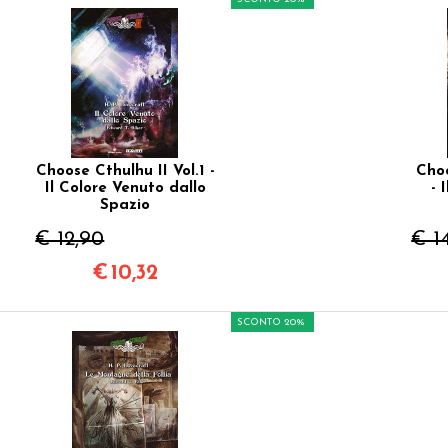
Choose Cthulhu II Vol.1 -
Choo
Il Colore Venuto dallo
- 
Spazio
€ 12,90
€ 1
€
10,32
SCONTO 20%