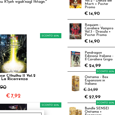
Vol.2 - Danza dei
hu R'lyeh wgah'nagl fhtagn."
Morti + Poster
Promo
€
14,90
Requiem -
Cavaliere Vampiro
Vol.3 - Dracula +
Poster Promo
SCONTO 20%
€
14,90
Pendragon
Edizione Italiana -
Il Cavaliere Grigio
€
24,99
SCONTO 20%
se Cthulhu II Vol.2
Onitama - Box
- La Ricorrenza
Espansioni in
Italiano
,90
€ 34,99
€
7,92
€
27,99
SCONTO 20%
SCONTO 20%
Bundle SENSEI
Onitama +