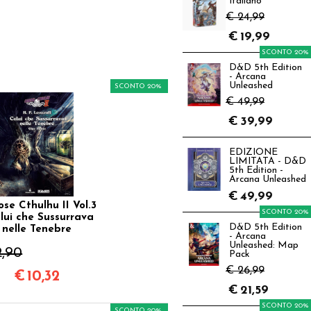
Italiano
€ 24,99
€
19,99
SCONTO 20%
D&D 5th Edition
- Arcana
Unleashed
SCONTO 20%
€ 49,99
€
39,99
EDIZIONE
LIMITATA - D&D
5th Edition -
Arcana Unleashed
€
49,99
se Cthulhu II Vol.3
SCONTO 20%
olui che Sussurrava
D&D 5th Edition
nelle Tenebre
- Arcana
Unleashed: Map
2,90
Pack
€ 26,99
€
10,32
€
21,59
SCONTO 20%
SCONTO 20%