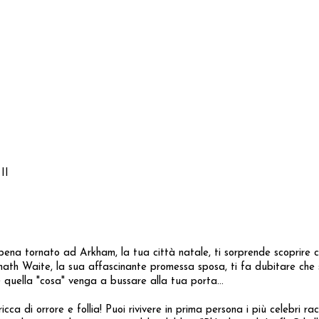
II
Appena tornato ad Arkham, la tua città natale, ti sorprende scoprire 
ath Waite, la sua affascinante promessa sposa, ti fa dubitare che sa
e quella "cosa" venga a bussare alla tua porta...
 orrore e follia! Puoi rivivere in prima persona i più celebri racco