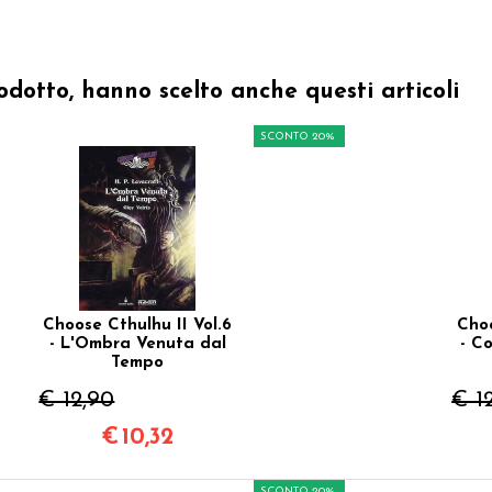
odotto, hanno scelto anche questi articoli
SCONTO 20%
Choose Cthulhu II Vol.6
Choo
- L'Ombra Venuta dal
- C
Tempo
€ 12,90
€ 1
€
10,32
SCONTO 20%