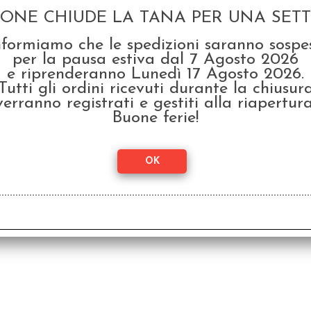
GONE CHIUDE LA TANA PER UNA SETTI
nformiamo che le spedizioni saranno sospe
per la pausa estiva dal 7 Agosto 2026
e riprenderanno Lunedì 17 Agosto 2026.
Choose Cthulhu II Vol.4
Choo
Tutti gli ordini ricevuti durante la chiusur
- L'Abitatore del Buio
- L
verranno registrati e gestiti alla riapertura
€ 12,90
€ 1
Buone ferie!
€
10,32