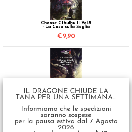
Choose Cthulhu II Vol.5
- La Cosa sulla Soglia
€
9,90
IL DRAGONE CHIUDE LA
Choose Cthulhu II Vol.6
TANA PER UNA SETTIMANA...
- L'Ombra Venuta dal
Tempo
Informiamo che le spedizioni
€
12,90
saranno sospese
per la pausa estiva dal 7 Agosto
2026