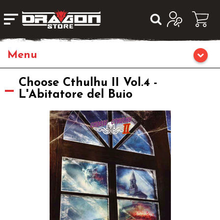
Giochi da Tavolo
Choose Cthulhu II Vol.4 -
L'Abitatore del Buio
Giochi di Ruolo
Librigame
Editoria
Giochi di Carte Collezionabili
Miniature