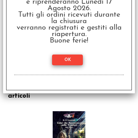
e riprenderanno Lunedì 17
Agosto 2026.
Tutti gli ordini ricevuti durante
la chiusura
verranno registrati e gestiti alla
riapertura.
Choose Cthulhu II Vol.7
Buone ferie!
- Il Caso di Charles
Dexter Ward
€
14,90
I clienti che hanno acquistato questo
prodotto, hanno scelto anche questi
articoli