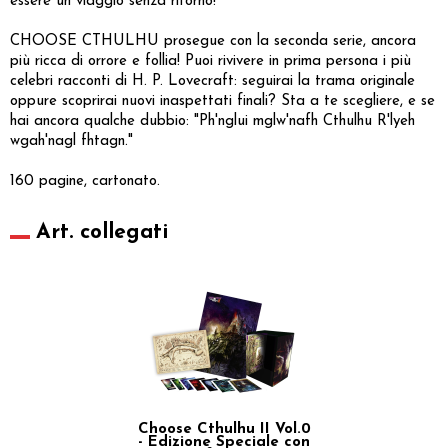
essere un viaggio senza ritorno!
CHOOSE CTHULHU prosegue con la seconda serie, ancora
più ricca di orrore e follia! Puoi rivivere in prima persona i più
celebri racconti di H. P. Lovecraft: seguirai la trama originale
oppure scoprirai nuovi inaspettati finali? Sta a te scegliere, e se
hai ancora qualche dubbio: "Ph'nglui mglw'nafh Cthulhu R'lyeh
wgah'nagl fhtagn."
160 pagine, cartonato.
Art. collegati
Choose Cthulhu II Vol.0
- Edizione Speciale con