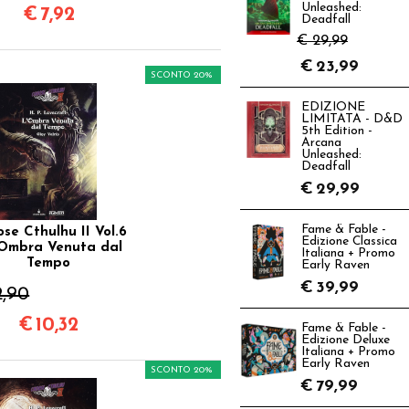
Unleashed:
€
7,92
Deadfall
€ 29,99
€
23,99
SCONTO 20%
EDIZIONE
LIMITATA - D&D
5th Edition -
Arcana
Unleashed:
Deadfall
€
29,99
Fame & Fable -
se Cthulhu II Vol.6
Edizione Classica
'Ombra Venuta dal
Italiana + Promo
Tempo
Early Raven
€
39,99
2,90
€
10,32
Fame & Fable -
Edizione Deluxe
Italiana + Promo
Early Raven
SCONTO 20%
€
79,99