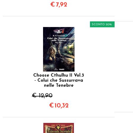
€
7,92
SCONTO 20%
Choose Cthulhu II Vol.3
- Colui che Sussurrava
nelle Tenebre
€ 12,90
€
10,32