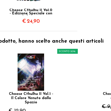
Choose Cthulhu II Vol.0
- Edizione Speciale con
Cofanetto
€
24,90
odotto, hanno scelto anche questi articoli
SCONTO 20%
Choose Cthulhu II Vol.1 -
Choo
Il Colore Venuto dallo
Spazio
€ 9
€ 12,90