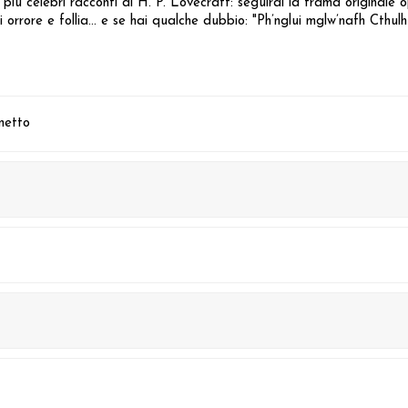
celebri racconti di H. P. Lovecraft: seguirai la trama originale op
i orrore e follia... e se hai qualche dubbio: "Ph’nglui mglw’nafh Cthu
netto