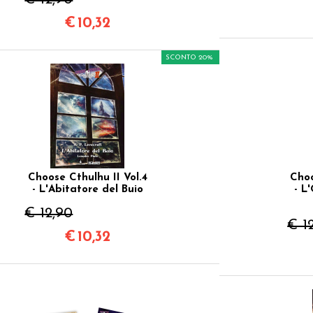
€
10,32
SCONTO 20%
Choose Cthulhu II Vol.4
Choo
- L'Abitatore del Buio
- L
€ 12,90
€ 1
€
10,32