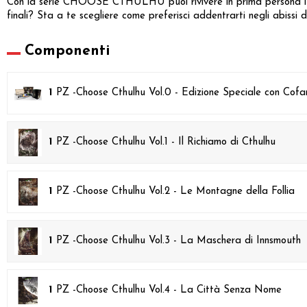
Con la serie CHOOSE CTHULHU puoi rivivere in prima persona i più 
finali? Sta a te scegliere come preferisci addentrarti negli abissi d
Componenti
1
PZ -
Choose Cthulhu Vol.0 - Edizione Speciale con Cofa
1
PZ -
Choose Cthulhu Vol.1 - Il Richiamo di Cthulhu
1
PZ -
Choose Cthulhu Vol.2 - Le Montagne della Follia
1
PZ -
Choose Cthulhu Vol.3 - La Maschera di Innsmouth
1
PZ -
Choose Cthulhu Vol.4 - La Città Senza Nome