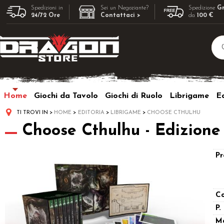
Spedizioni in
Sei un Negoziante?
Spedizione
Gr
24/72 Ore
Contattaci >
da
100 €
Home
Giochi da Tavolo
Giochi di Ruolo
Librigame
Ed
TI TROVI IN
HOME
EDITORIA
LIBRIGAME
CHOOSE CTHULHU
Choose Cthulhu - Edizione
Pr
Co
P.
M