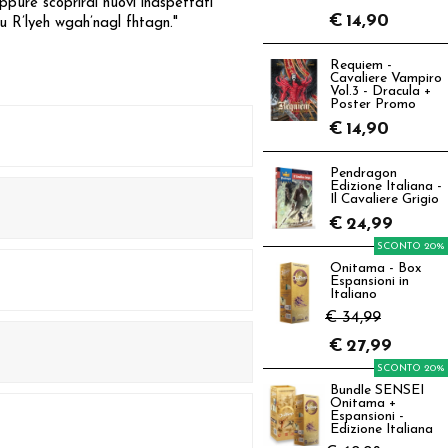
pure scoprirai nuovi inaspettati
€
14,90
lhu R’lyeh wgah’nagl fhtagn."
Requiem -
Cavaliere Vampiro
Vol.3 - Dracula +
Poster Promo
€
14,90
Pendragon
Edizione Italiana -
Il Cavaliere Grigio
€
24,99
SCONTO 20%
Onitama - Box
Espansioni in
Italiano
€ 34,99
€
27,99
SCONTO 20%
Bundle SENSEI
Onitama +
Espansioni -
Edizione Italiana