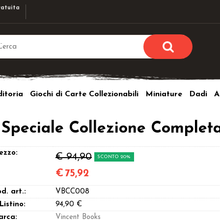
atuita
Sono già r
Per completare l'ordi
itoria
Giochi di Carte Collezionabili
Miniature
Dadi
A
utente e la passwor
pulsante 
Nome u
 Speciale Collezione Complet
Passw
ezzo:
€ 94,90
SCONTO 20%
€
75,92
d. art.:
VBCC008
Hai perso l
 Listino:
94,90 €
arca:
Vincent Books