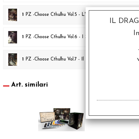
1
PZ -
Choose Cthulhu Vol.5 - L'Orrore di Dunwich
IL DRA
I
1
PZ -
Choose Cthulhu Vol.6 - I Sogni nella Casa della St
1
PZ -
Choose Cthulhu Vol.7 - Il Manicomio di Arkham
Art. similari
SCONTO 20%