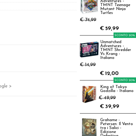
Adventures -
TMNT Teenage
Mutant Ninja
Turtles
€ 74,99
€
59,99
SCONTO 20%
Unmatched
Adventures -
TMNT Shredder
Vs Krang -
Italiano
€ 14,99
€
12,00
SCONTO 20%
ogle >
King of Tokyo
Godzilla - Italiano
€ 49,99
€
39,99
Grahame -
Petersen: Il Vento
tra i Salici -
Edizione
Definitiva