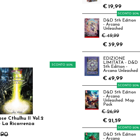
€
19,99
SCONTO 20%
D&D 5th Edition
- Arcana
Unleashed
€ 49,99
€
39,99
EDIZIONE
LIMITATA - D&D
SCONTO 20%
5th Edition -
Arcana Unleashed
€
49,99
SCONTO 20%
D&D 5th Edition
- Arcana
Unleashed: Map
Pack
€ 26,99
se Cthulhu II Vol.2
€
21,59
- La Ricorrenza
SCONTO 20%
,90
D&D 5th Edition
- Arcana