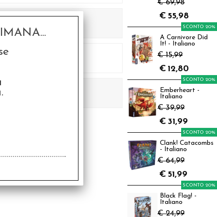
€ 69,98
€
55,98
SCONTO 20%
MANA...
A Carnivore Did
It! - Italiano
se
€ 15,99
€
12,80
a
SCONTO 20%
.
Emberheart -
Italiano
€ 39,99
€
31,99
SCONTO 20%
Clank! Catacombs
- Italiano
€ 64,99
€
51,99
SCONTO 20%
Black Flag! -
Italiano
€ 24,99