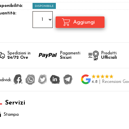
sponibilità:
DISPONIBILE
antità:
Spedizioni in
Pagamenti
Prodotti
24/72 Ore
Sicuri
Ufficiali
dividi:
4.8
| Recensioni Go
Servizi
Stampa