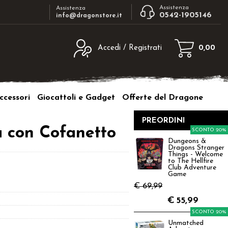
Assistenza
Assistenza
0542-1905146
info@dragonstore.it
Accedi / Registrati
0,00
egistrato
Sono un nuovo cliente
ne inserisci il nome
Se non sei ancora registrato sul nostro
ccessori
Giocattoli e Gadget
Offerte del Dragone
d e poi clicca sul
sito clicca sul pulsante "Registrati"
"Accedi"
PREORDINI
tente:
a con Cofanetto
SCONTO 20%
Dungeons &
Dragons Stranger
ord:
Things - Welcome
to The Hellfire
Club Adventure
Game
€ 69,99
€
55,99
a password?
SCONTO 20%
Unmatched