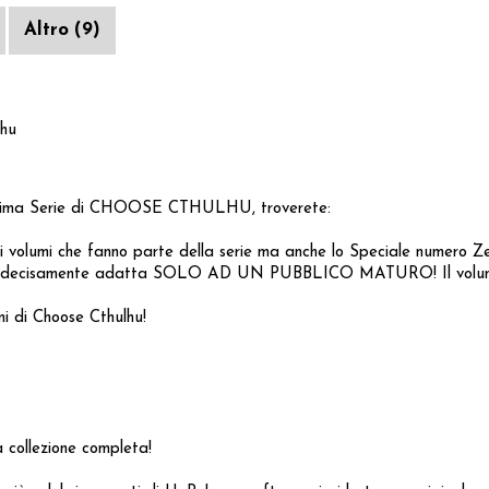
Altro (9)
lhu
a Prima Serie di CHOOSE CTHULHU, troverete:
o i volumi che fanno parte della serie ma anche lo Speciale numero Z
n chiave decisamente adatta SOLO AD UN PUBBLICO MATURO! Il volum
i di Choose Cthulhu!
a collezione completa!