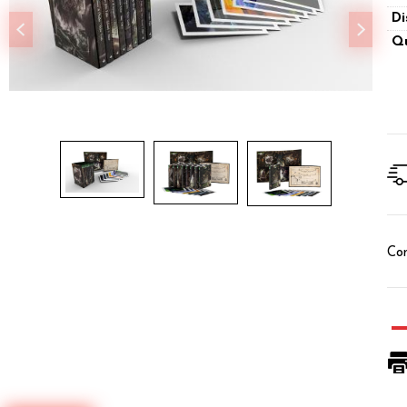
Di
Qu
Con