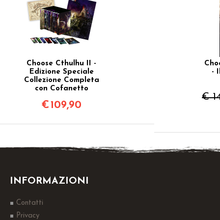
Choose Cthulhu II -
Choo
Edizione Speciale
- 
Collezione Completa
con Cofanetto
€ 1
€
109,90
INFORMAZIONI
Contatti
Privacy