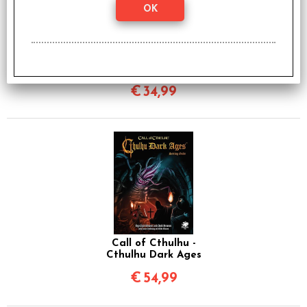
Il Richiamo di Cthulhu -
Berlino, la Città del
Peccato
€
34,99
Call of Cthulhu -
Cthulhu Dark Ages
€
54,99