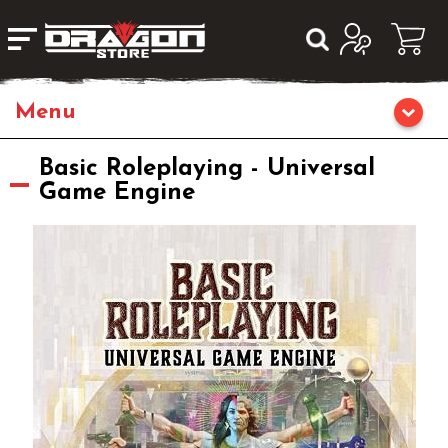
Home
Basic Roleplaying - Universal
Game Engine
Giochi da Tavolo
Librigame
Editoria
Giochi di Carte Collezionabili
Miniature