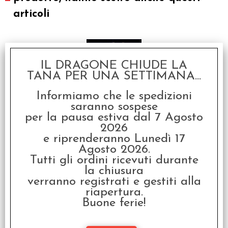
articoli
IL DRAGONE CHIUDE LA
TANA PER UNA SETTIMANA...
Informiamo che le spedizioni
saranno sospese
per la pausa estiva dal 7 Agosto
Il Richiamo di Cthulhu -
2026
Guida del Custode
e riprenderanno Lunedì 17
€
39,99
Agosto 2026.
Tutti gli ordini ricevuti durante
la chiusura
verranno registrati e gestiti alla
riapertura.
Buone ferie!