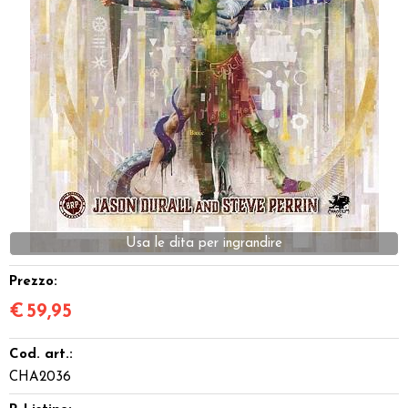
Dadi
Accessori
Giocattoli e Gadget
Offerte del Dragone
Prezzo:
€
59,95
Cod. art.:
CHA2036