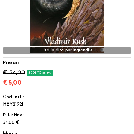
Dadi
Accessori
Giocattoli e Gadget
Usa le dita per ingrandire
Offerte del Dragone
Prezzo:
€ 34,00
SCONTO 85.3%
€
5,00
Cod. art.:
HEY21921
P. Listino:
34,00 €
Marca: