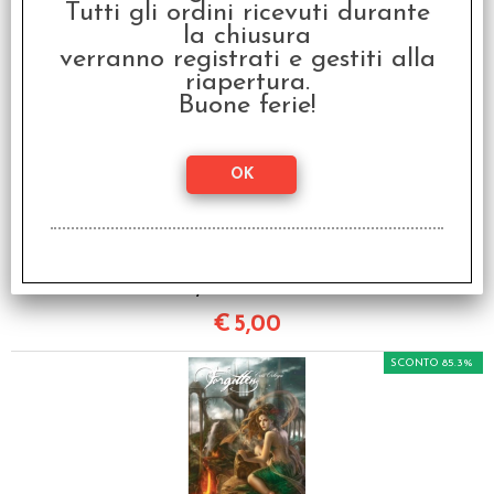
Tutti gli ordini ricevuti durante
la chiusura
SCONTO 85.3%
verranno registrati e gestiti alla
riapertura.
Buone ferie!
OFFERTA RAVEN PRIME
- Calendario 2010 Big -
Favole by Victoria
Francés
€ 34,00
€
5,00
SCONTO 85.3%