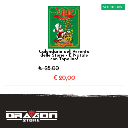
SCONTO 20%
Calendario dell'Avvento
delle Storie - È Natale
con Topolino!
€ 25,00
€
20,00