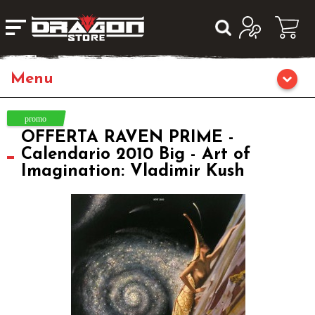
Giochi da Tavolo
OFFERTA RAVEN PRIME -
Giochi di Ruolo
Calendario 2010 Big - Art of
Imagination: Vladimir Kush
Librigame
Fumetti & Romanzi
Giochi di Carte Collezionabili
Miniature