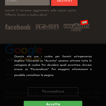
Iscriviti
Iscriviti ti terremo aggiornato sulle nuove uscite,
Offerte, Sconti e molto altro!
Questo sito usa i cookie per fornirti un'esperienza
migliore. Cliccando su "Accetta" saranno attivate tutte le
categorie di cookie. Per decidere quali accettare, cliccare
Recensioni Verificate
invece su "Personalizza". Per maggiori informazioni è
I nostri clienti soddisfatti
valgono più di mille parole
possibile consultare la pagina
Privacy
.
vedi le recensioni >
Personalizza
Raven Distribution SRL - Via Fanin 30, 40026 Imola (BO) - P.Iva
02360891200 - R.E.A. 540705 di Bologna - Cap.Soc. 10000 Euro
i.v
Accetta