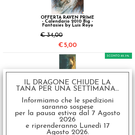
OFFERTA RAVEN PRIME
- Calendario 2010 Big -
Fantasies by Luis Royo
€ 34,00
€
5,00
SCONTO 85.3%
IL DRAGONE CHIUDE LA
TANA PER UNA SETTIMANA...
Informiamo che le spedizioni
OFFERTA RAVEN PRIME
saranno sospese
- Calendario 2010
Vertical - Elixir by
per la pausa estiva dal 7 Agosto
Mélanie Delon
2026
€ 34,00
e riprenderanno Lunedì 17
Agosto 2026.
€
5,00