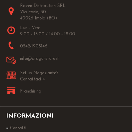
Raven Distribution SRL
Via Fanin, 30
40026 Imola (BO)
Lun - Ven:
9.00 - 13.00 / 14.00 - 18.00
0542-1905146
info@dragonstore.it
Sei un Negoziante?
Contattaci >
Franchising
INFORMAZIONI
Contatti