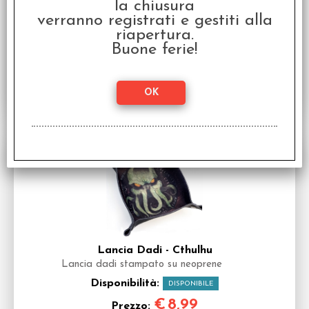
Lancia dadi stampato su neoprene
la chiusura
verranno registrati e gestiti alla
Disponibilità:
DISPONIBILE
riapertura.
€
8,99
Prezzo:
Buone ferie!
Lancia Dadi - Cthulhu
Lancia dadi stampato su neoprene
Disponibilità:
DISPONIBILE
€
8,99
Prezzo: