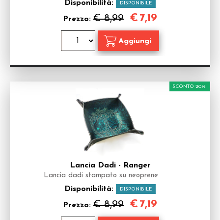
Disponibilità:
DISPONIBILE
€
7,19
€ 8,99
Prezzo:
SCONTO 20%
Lancia Dadi - Ranger
Lancia dadi stampato su neoprene
Disponibilità:
DISPONIBILE
€
7,19
€ 8,99
Prezzo: