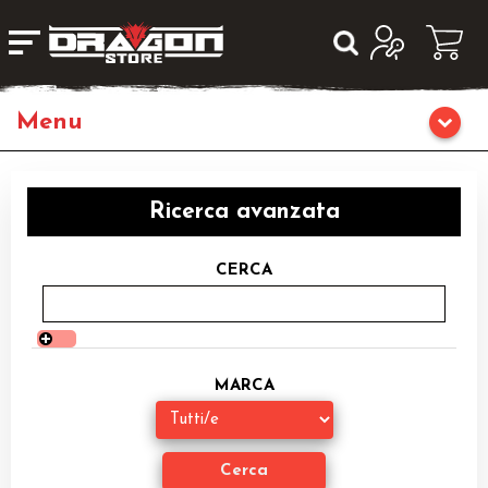
Home
Ricerca avanzata
Giochi da Tavolo
CERCA
Giochi di Ruolo
Librigame
MARCA
Fumetti & Romanzi
Giochi di Carte Collezionabili