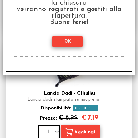
€
7,19
€ 8,99
Prezzo:
la chiusura
verranno registrati e gestiti alla
riapertura.
Buone ferie!
SCONTO 20%
Lancia Dadi - Cthulhu
Lancia dadi stampato su neoprene
Disponibilità:
DISPONIBILE
€
7,19
€ 8,99
Prezzo: