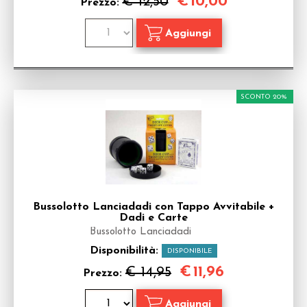
€
10,00
€ 12,50
Prezzo:
SCONTO 20%
Bussolotto Lanciadadi con Tappo Avvitabile +
Dadi e Carte
Bussolotto Lanciadadi
Disponibilità:
DISPONIBILE
€
11,96
€ 14,95
Prezzo: