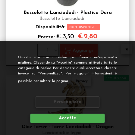
Bussolotto Lanciadadi - Plastica Dura
Bussolotto Lanciadadi
Disponibilità:
NON DISPONIBILE
€
2,80
€ 3,50
Prezzo:
Questo sito usa i cookie per fornirti un'esperienza
migliore. Cliccando su "Accetta" saranno attivate tutte le
categorie di cookie. Per decidere quali accettare, cliccare
invece su "Personalizza". Per maggiori informazioni è
SCONTO 20%
possibile consultare la pagina
Privacy
.
Personalizza
Accetta
Dice Tower - Torre Lanciadadi - Dragon
Lanciadadi in legno