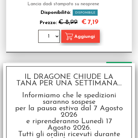
Lancia dadi stampato su neoprene
Disponibilità:
DISPONIBILE
€
7,19
€ 8,99
Prezzo:
SCONTO 20%
IL DRAGONE CHIUDE LA
TANA PER UNA SETTIMANA...
Informiamo che le spedizioni
saranno sospese
per la pausa estiva dal 7 Agosto
2026
Lancia Dadi - D20
e riprenderanno Lunedì 17
Lancia dadi stampato su neoprene
Agosto 2026.
Disponibilità:
DISPONIBILE
Tutti gli ordini ricevuti durante