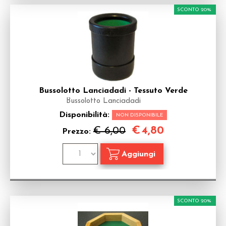
SCONTO 20%
Bussolotto Lanciadadi - Tessuto Verde
Bussolotto Lanciadadi
Disponibilità:
NON DISPONIBILE
€
4,80
€ 6,00
Prezzo:
SCONTO 20%