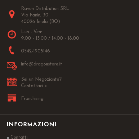
Raven Distribution SRL
Via Fanin, 30
40026 Imola (BO)
Lun - Ven:
9.00 - 13.00 / 14.00 - 18.00
0542-1905146
info@dragonstore.it
Sei un Negoziante?
Contattaci >
Franchising
INFORMAZIONI
Contatti