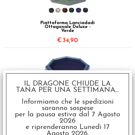
Piattaforma Lanciadadi
Ottagonale Deluxe -
Verde
€
34,90
IL DRAGONE CHIUDE LA
TANA PER UNA SETTIMANA...
Piattaforma Lanciadadi
Informiamo che le spedizioni
Ottagonale Deluxe - Blu
saranno sospese
€
34,90
per la pausa estiva dal 7 Agosto
2026
e riprenderanno Lunedì 17
Agosto 2026.
I clienti che hanno acquistato questo