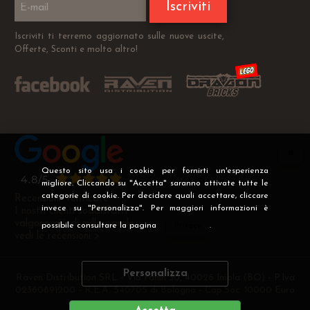
Iscriviti
Iscriviti ti terremo aggiornato sulle nuove uscite,
Offerte, Sconti e molto altro!
Questo sito usa i cookie per fornirti un'esperienza
migliore. Cliccando su "Accetta" saranno attivate tutte le
categorie di cookie. Per decidere quali accettare, cliccare
Recensioni Verificate
invece su "Personalizza". Per maggiori informazioni è
I nostri clienti soddisfatti
valgono più di mille parole
possibile consultare la pagina
Privacy
.
vedi le recensioni >
Personalizza
Raven Distribution SRL - Via Fanin 30, 40026 Imola (BO) - P.Iva
02360891200 - R.E.A. 540705 di Bologna - Cap.Soc. 10000 Euro
i.v