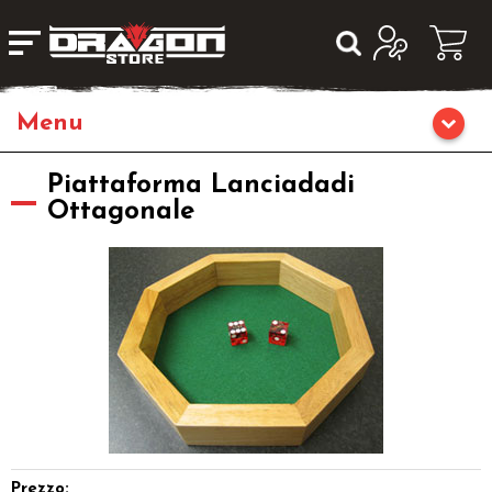
Home
Piattaforma Lanciadadi
Ottagonale
Giochi da Tavolo
Giochi di Ruolo
Librigame
Editoria
Giochi di Carte Collezionabili
Prezzo: