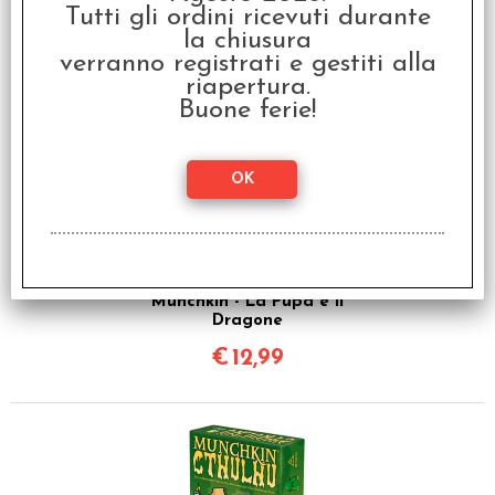
Tutti gli ordini ricevuti durante
prodotto, hanno scelto anche questi
la chiusura
verranno registrati e gestiti alla
articoli
riapertura.
Buone ferie!
Munchkin - La Pupa e il
Dragone
€
12,99