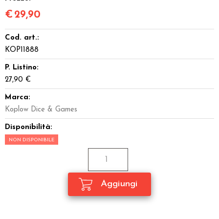
Miniature
€
29,90
Dadi
Cod. art.:
KOP11888
Giocattoli e Gadget
P. Listino:
27,90 €
Offerte del Dragone
Marca:
Koplow Dice & Games
Disponibilità:
NON DISPONIBILE