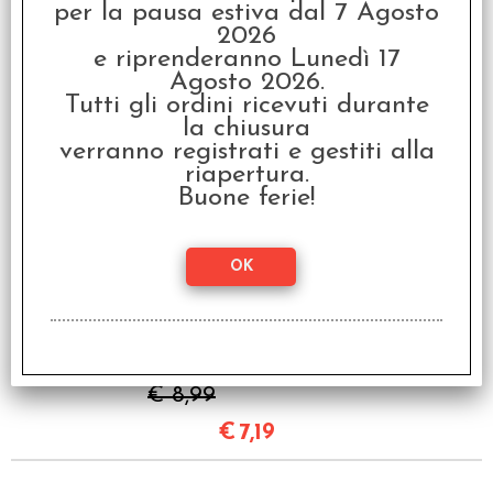
per la pausa estiva dal 7 Agosto
2026
e riprenderanno Lunedì 17
Lancia Dadi - D20
Agosto 2026.
Tutti gli ordini ricevuti durante
€ 8,99
la chiusura
€
7,19
verranno registrati e gestiti alla
riapertura.
SCONTO 20%
Buone ferie!
Lancia Dadi - Wolf
€ 8,99
€
7,19