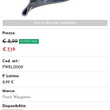
Dadi
Accessori
Giocattoli e Gadget
Prezzo:
€ 8,99
SCONTO 20%
Offerte del Dragone
€
7,19
Cod. art.:
PWKLD009
P. Listino:
8,99 €
Marca:
Pwork Wargames
Disponibilità: