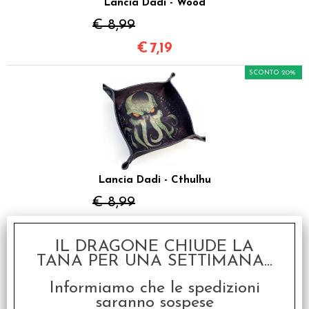
Lancia Dadi - Wood
€ 8,99
€
7,19
SCONTO 20%
Lancia Dadi - Cthulhu
€ 8,99
€
7,19
IL DRAGONE CHIUDE LA
SCONTO 20%
TANA PER UNA SETTIMANA...
Informiamo che le spedizioni
saranno sospese