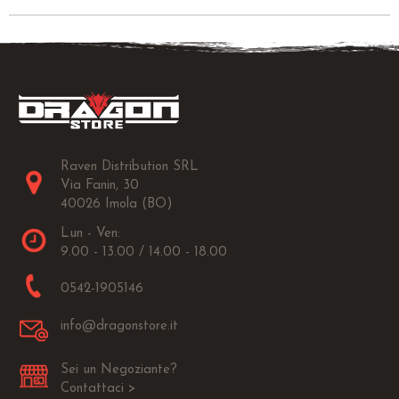
Raven Distribution SRL
Via Fanin, 30
40026 Imola (BO)
Lun - Ven:
9.00 - 13.00 / 14.00 - 18.00
0542-1905146
info@dragonstore.it
Sei un Negoziante?
Contattaci >