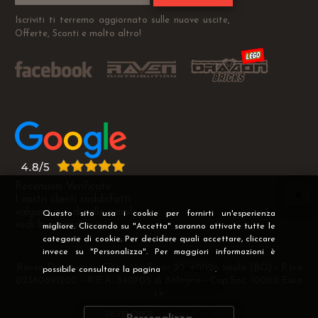
Iscriviti ti terremo aggiornato sulle nuove uscite,
Offerte, Sconti e molto altro!
Recensioni Verificate
I nostri clienti soddisfatti
valgono più di mille parole
Questo sito usa i cookie per fornirti un'esperienza
vedi le recensioni >
migliore. Cliccando su "Accetta" saranno attivate tutte le
categorie di cookie. Per decidere quali accettare, cliccare
invece su "Personalizza". Per maggiori informazioni è
Raven Distribution SRL - Via Fanin 30, 40026 Imola (BO) - P.Iva
possibile consultare la pagina
Privacy
.
02360891200 - R.E.A. 540705 di Bologna - Cap.Soc. 10000 Euro
i.v
DEVELOPER
CREATIVE WEB