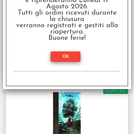
e riprenderanno Lunedì 17
Agosto 2026.
Tutti gli ordini ricevuti durante
la chiusura
Broken Compass: Season 3 - Voyages
verranno registrati e gestiti alla
Extraordinaires - Italiano
riapertura.
Espansione per Broken Compass in Italiano
Buone ferie!
Disponibilità:
DISPONIBILE
€
27,99
€ 34,99
Prezzo:
SCONTO 20%