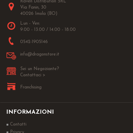
Raven Distribution SRL
Via Fanin, 30
40026 Imola (BO)
Lun - Ven:
9.00 - 13.00 / 14.00 - 18.00
0542-1905146
info@dragonstore.it
Sei un Negoziante?
Contattaci >
Franchising
INFORMAZIONI
Contatti
Privacy