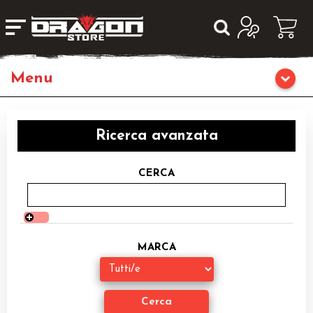
Home
Ricerca avanzata
Giochi da Tavolo
CERCA
Librigame
Fumetti & Romanzi
MARCA
Giochi di Carte Collezionabili
Miniature