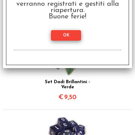
verranno registrati e gestiti alla
Bianco
riapertura.
€
9,50
Buone ferie!
Set Dadi Brillantini -
Verde
€
9,50