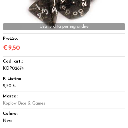
Dadi
Accessori
Usa le dita per ingrandire
Giocattoli e Gadget
Prezzo:
€
9,50
Offerte del Dragone
Cod. art.:
KOP02874
P. Listino:
9,50 €
Marca:
Koplow Dice & Games
Colore:
Nero