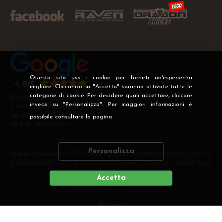
Questo sito usa i cookie per fornirti un'esperienza
migliore. Cliccando su "Accetta" saranno attivate tutte le
categorie di cookie. Per decidere quali accettare, cliccare
Recensioni Verificate
invece su "Personalizza". Per maggiori informazioni è
I nostri clienti soddisfatti
valgono più di mille parole
possibile consultare la pagina
Privacy
.
vedi le recensioni >
Personalizza
Raven Distribution SRL - Via Fanin 30, 40026 Imola (BO) - P.Iva
02360891200 - R.E.A. 540705 di Bologna - Cap.Soc. 10000 Euro
i.v
Accetta
DEVELOPER
CREATIVE WEB
Privacy
Preferenze cookie