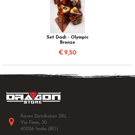
Set Dadi - Olympic
Bronzo
€
9,50
Raven Distribution SRL
Via Fanin, 30
40026 Imola (BO)