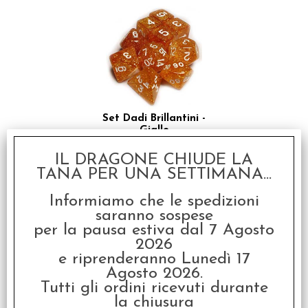
Set Dadi Brillantini -
Giallo
€
9,50
IL DRAGONE CHIUDE LA
TANA PER UNA SETTIMANA...
Informiamo che le spedizioni
saranno sospese
per la pausa estiva dal 7 Agosto
2026
e riprenderanno Lunedì 17
Agosto 2026.
Tutti gli ordini ricevuti durante
la chiusura
Set Dadi Brillantini -