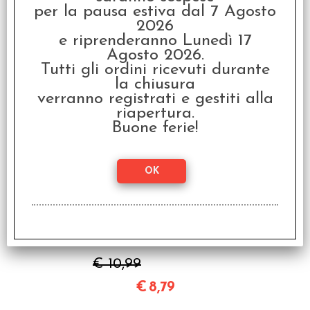
per la pausa estiva dal 7 Agosto
Set Dadi Borealis - Blu
2026
Cielo/Bianco
e riprenderanno Lunedì 17
€ 10,99
Agosto 2026.
Tutti gli ordini ricevuti durante
€
8,79
la chiusura
verranno registrati e gestiti alla
riapertura.
SCONTO 20%
Buone ferie!
Set Dadi Borealis -
Fumo Chiaro/Argento
€ 10,99
€
8,79