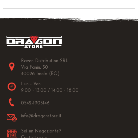
Raven Distribution SRL
Via Fanin, 30
40026 Imola (BO)
Lun - Ven:
9.00 - 13.00 / 14.00 - 18.00
0542-1905146
info@dragonstore.it
Sei un Negoziante?
Contattaci >