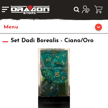
Home
Set Dadi Borealis - Ciano/Oro
Giochi da Tavolo
Giochi di Ruolo
Librigame
Editoria
Giochi di Carte Collezionabili