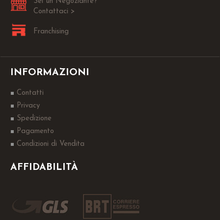
Sei un Negoziante?
Contattaci >
Franchising
INFORMAZIONI
Contatti
Privacy
Spedizione
Pagamento
Condizioni di Vendita
AFFIDABILITÀ