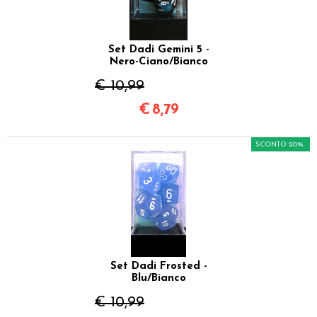
Set Dadi Gemini 5 -
Nero-Ciano/Bianco
€ 10,99
€
8,79
SCONTO 20%
Set Dadi Frosted -
Blu/Bianco
€ 10,99