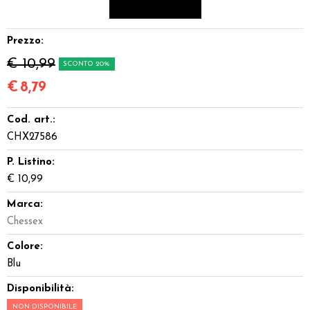
Miniature
Prezzo:
Accessori
€ 10,99
SCONTO 20%
Giocattoli e Gadget
€
8,79
Cod. art.:
Offerte del Dragone
CHX27586
P. Listino:
€ 10,99
Marca:
Chessex
Colore:
Blu
Disponibilità:
NON DISPONIBILE