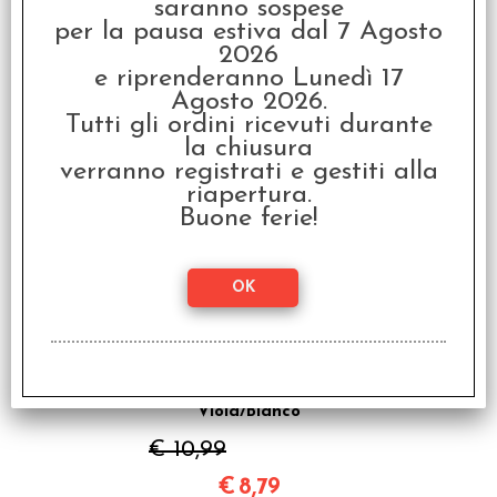
saranno sospese
per la pausa estiva dal 7 Agosto
2026
Set Dadi Borealis -
Ciano/Oro
e riprenderanno Lunedì 17
Agosto 2026.
€ 10,99
Tutti gli ordini ricevuti durante
la chiusura
€
8,79
verranno registrati e gestiti alla
riapertura.
SCONTO 20%
Buone ferie!
Set Dadi Borealis -
Viola/Bianco
€ 10,99
€
8,79