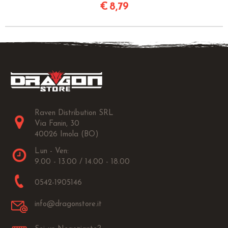
€
8,79
Raven Distribution SRL
Via Fanin, 30
40026 Imola (BO)
Lun - Ven:
9.00 - 13.00 / 14.00 - 18.00
0542-1905146
info@dragonstore.it