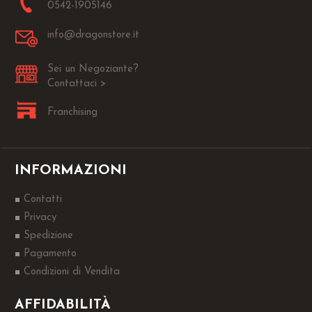
0542-1905146
info@dragonstore.it
Sei un Negoziante?
Contattaci >
Franchising
INFORMAZIONI
Contatti
Privacy
Spedizione
Pagamento
Condizioni di Vendita
AFFIDABILITÀ