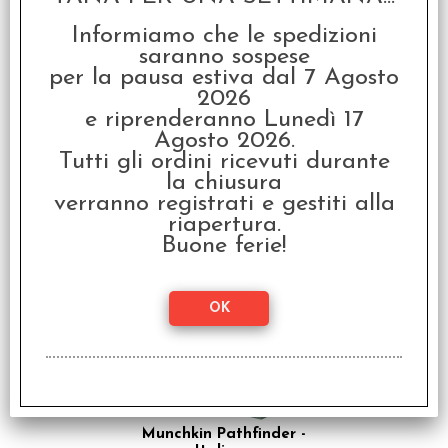
Informiamo che le spedizioni
saranno sospese
per la pausa estiva dal 7 Agosto
2026
e riprenderanno Lunedì 17
Agosto 2026.
Tutti gli ordini ricevuti durante
Clank! - Edizione
Italiana
la chiusura
verranno registrati e gestiti alla
riapertura.
Buone ferie!
SCONTO 20%
Munchkin Pathfinder -