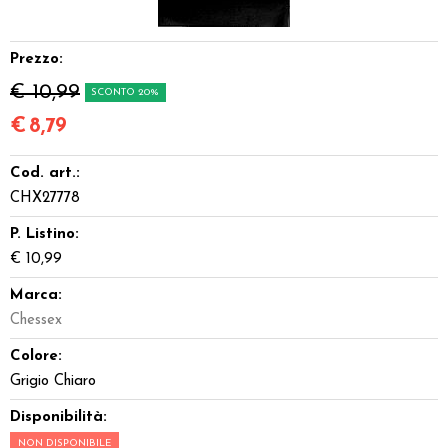
Miniature
Prezzo:
Accessori
€ 10,99
SCONTO 20%
Giocattoli e Gadget
€
8,79
Cod. art.:
Offerte del Dragone
CHX27778
P. Listino:
€ 10,99
Marca:
Chessex
Colore:
Grigio Chiaro
Disponibilità:
NON DISPONIBILE