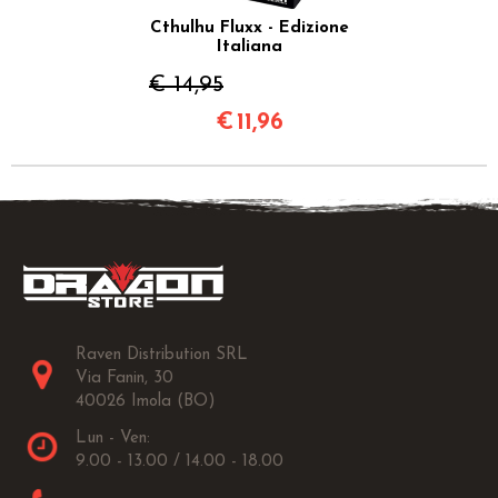
Cthulhu Fluxx - Edizione
Italiana
€ 14,95
€
11,96
Raven Distribution SRL
Via Fanin, 30
40026 Imola (BO)
Lun - Ven:
9.00 - 13.00 / 14.00 - 18.00