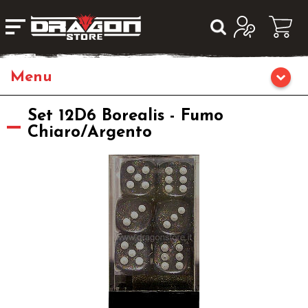
Home
Set 12D6 Borealis - Fumo
Chiaro/Argento
Giochi da Tavolo
Giochi di Ruolo
Librigame
Editoria
Giochi di Carte Collezionabili