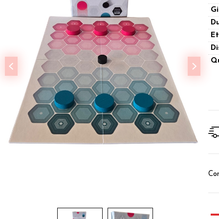
Gi
Du
Et
Di
Qu
Con