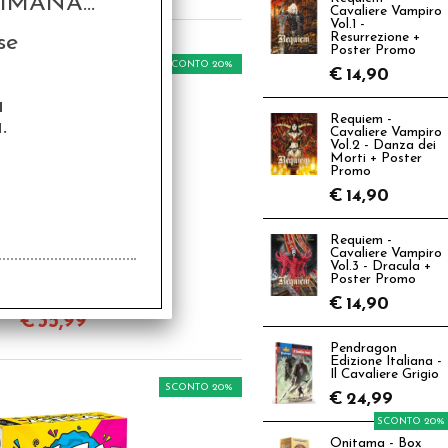
MANA...
Cavaliere Vampiro
Vol.1 -
se
Resurrezione +
Poster Promo
SCONTO 20%
€
14,90
a
Requiem -
.
Cavaliere Vampiro
Vol.2 - Danza dei
Morti + Poster
Promo
€
14,90
ndela Obscura -
Requiem -
Italiano
Cavaliere Vampiro
Vol.3 - Dracula +
Poster Promo
4,99
€
14,90
€
35,99
Pendragon
Edizione Italiana -
Il Cavaliere Grigio
SCONTO 20%
€
24,99
SCONTO 20%
Onitama - Box