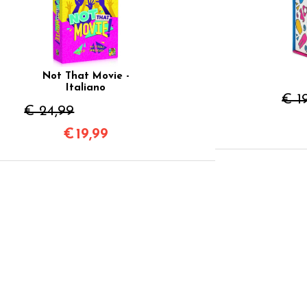
Not That Movie -
Italiano
€ 1
€ 24,99
€
19,99