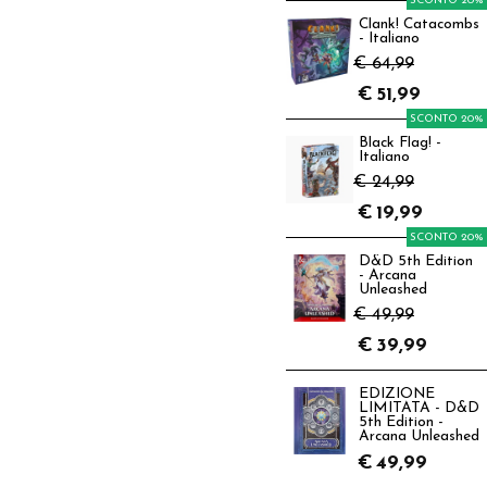
SCONTO 20%
Clank! Catacombs
- Italiano
€ 64,99
€
51,99
SCONTO 20%
Black Flag! -
Italiano
€ 24,99
€
19,99
SCONTO 20%
D&D 5th Edition
- Arcana
Unleashed
€ 49,99
€
39,99
EDIZIONE
LIMITATA - D&D
5th Edition -
Arcana Unleashed
€
49,99