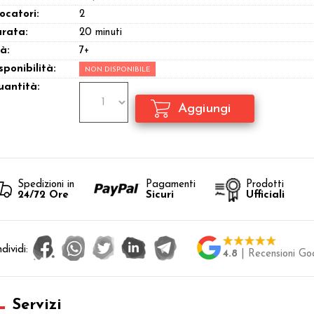
ocatori:
2
rata:
20 minuti
à:
7+
sponibilità:
NON DISPONIBILE
antità:
Spedizioni in
Pagamenti
Prodotti
24/72 Ore
Sicuri
Ufficiali
dividi:
4.8
| Recensioni Go
Servizi