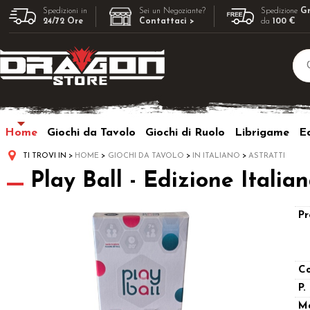
Spedizioni in
Sei un Negoziante?
Spedizione
Gr
24/72 Ore
Contattaci >
da
100 €
Home
Giochi da Tavolo
Giochi di Ruolo
Librigame
Ed
TI TROVI IN
HOME
GIOCHI DA TAVOLO
IN ITALIANO
ASTRATTI
Play Ball - Edizione Italia
Pr
Co
P.
M