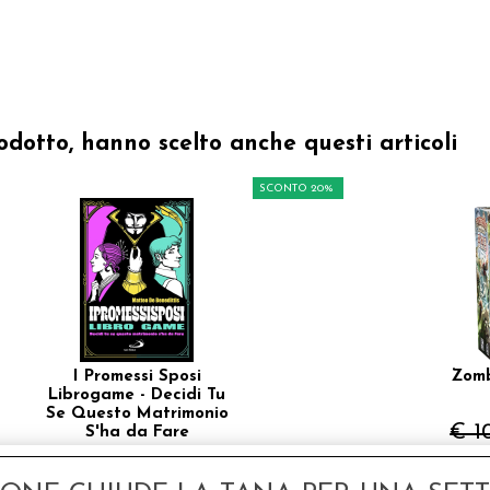
odotto, hanno scelto anche questi articoli
SCONTO 20%
I Promessi Sposi
Zomb
Librogame - Decidi Tu
Se Questo Matrimonio
€ 1
S'ha da Fare
€ 16,00