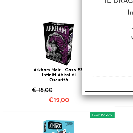
IL DRA
I
SCONTO 20%
Arkham Noir - Caso #3:
Infiniti Abissi di
Oscurità
€ 15,00
€
12,00
SCONTO 20%