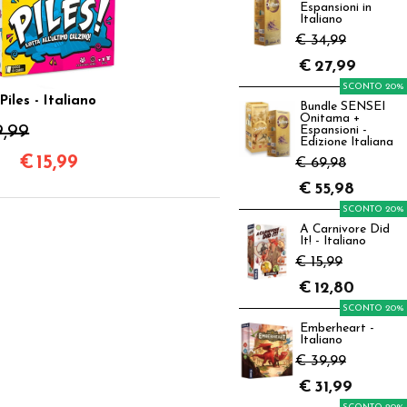
Espansioni in
Italiano
€ 34,99
€
27,99
SCONTO 20%
Piles - Italiano
Bundle SENSEI
Onitama +
9,99
Espansioni -
Edizione Italiana
€
15,99
€ 69,98
€
55,98
SCONTO 20%
A Carnivore Did
It! - Italiano
€ 15,99
€
12,80
SCONTO 20%
Emberheart -
Italiano
€ 39,99
€
31,99