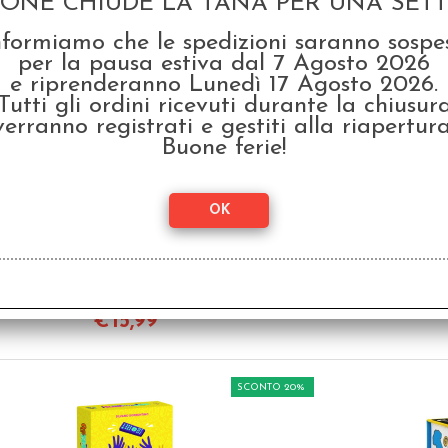
GONE CHIUDE LA TANA PER UNA SETTI
€
12,80
nformiamo che le spedizioni saranno sospe
per la pausa estiva dal 7 Agosto 2026
SCONTO 20%
e riprenderanno Lunedì 17 Agosto 2026.
Tutti gli ordini ricevuti durante la chiusur
verranno registrati e gestiti alla riapertura
Buone ferie!
Gloomhaven - Buttons &
Ca
Bugs - Italiano
€ 19,99
€ 4
€
15,99
SCONTO 20%