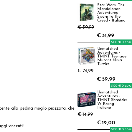
Star Wars: The
Mandalorian
Adventures -
Sworn to the
Creed - Italiano
€ 39,99
€
31,99
SCONTO 20%
Unmatched
Adventures -
TMNT Teenage
Mutant Ninja
Turtles
€ 74,99
€
59,99
SCONTO 20%
Unmatched
Adventures -
TMNT Shredder
Vs Krang -
Italiano
incente alla pedina meglio piazzata, che
€ 14,99
€
12,00
gi vincenti!
SCONTO 20%