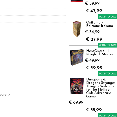
€ 59,99
€
47,99
SCONTO 20%
Onitama -
Edizione Italiana
€ 34,99
€
27,99
SCONTO 20%
HeroQuest - I
Maghi di Morcar
€ 49,99
€
39,99
SCONTO 20%
Dungeons &
Dragons Stranger
Things - Welcome
to The Hellfire
Club Adventure
ogle >
Game
€ 69,99
€
55,99
SCONTO 20%