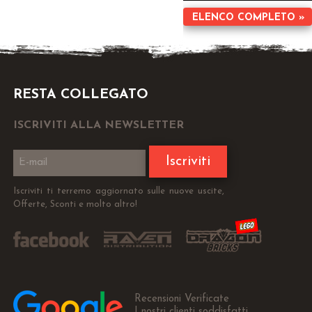
ELENCO COMPLETO »
RESTA COLLEGATO
ISCRIVITI ALLA NEWSLETTER
Iscriviti
Iscriviti ti terremo aggiornato sulle nuove uscite,
Offerte, Sconti e molto altro!
Recensioni Verificate
I nostri clienti soddisfatti