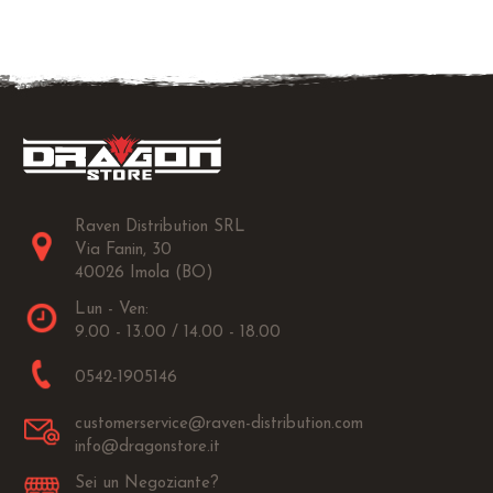
Raven Distribution SRL
Via Fanin, 30
40026 Imola (BO)
Lun - Ven:
9.00 - 13.00 / 14.00 - 18.00
0542-1905146
customerservice@raven-distribution.com
info@dragonstore.it
Sei un Negoziante?