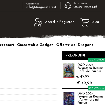
Assistenza
Assistenza
0542-1905146
info@dragonstore.it
Accedi / Registrati
0,00
egistrato
Sono un nuovo cliente
ne inserisci il nome
Se non sei ancora registrato sul nostro
ccessori
Giocattoli e Gadget
Offerte del Dragone
d e poi clicca sul
sito clicca sul pulsante "Registrati"
"Accedi"
PREORDINI
tente:
SCONTO 20%
D&D 2024
Forgotten Realms
ord:
- Eroi del Faerun
€ 49,99
€
39,99
SCONTO 20%
D&D 2024
a password?
Forgotten Realms
- Avventure nel
Faerun