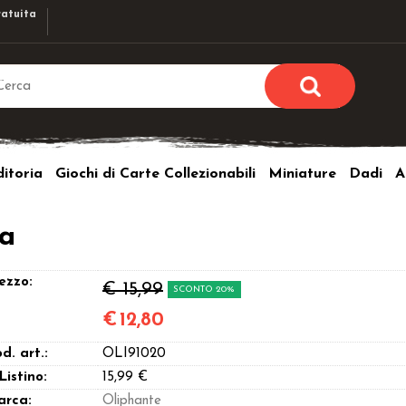
atuita
Sono già r
Per completare l'ordi
itoria
Giochi di Carte Collezionabili
Miniature
Dadi
A
utente e la passwor
pulsante 
Nome u
na
Passw
ezzo:
€ 15,99
SCONTO 20%
€
12,80
d. art.:
OLI91020
Hai perso l
 Listino:
15,99 €
arca:
Oliphante