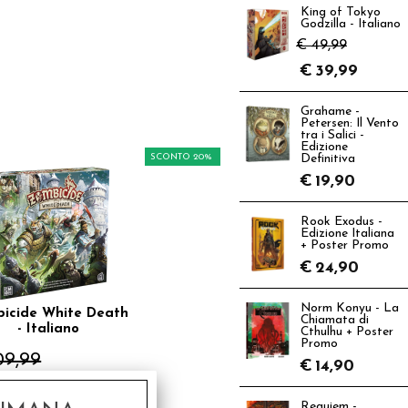
King of Tokyo
Godzilla - Italiano
€ 49,99
€
39,99
Grahame -
Petersen: Il Vento
tra i Salici -
Edizione
SCONTO 20%
Definitiva
€
19,90
Rook Exodus -
Edizione Italiana
+ Poster Promo
€
24,90
Norm Konyu - La
icide White Death
Chiamata di
- Italiano
Cthulhu + Poster
Promo
09,99
€
14,90
€
87,99
Requiem -