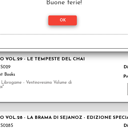
O VOL.31 - IL CREPUSCOLO DELLA NOTTE ETERNA
Buone ferie!
Di
S031
nt Books
Pr
entunesimo Volume di Lupo Solitario Serie
O VOL.29 - LE TEMPESTE DEL CHAI
Di
S029
nt Books
P
ogame - Ventinovesimo Volume di
ai"
O VOL.28 - LA BRAMA DI SEJANOZ - EDIZIONE SPE
Di
S028S