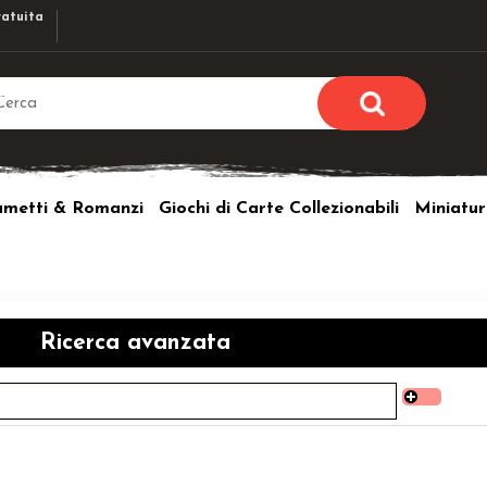
atuita
Sono già r
Per completare l'ordi
umetti & Romanzi
Giochi di Carte Collezionabili
Miniatur
utente e la passwor
pulsante 
Nome u
Passw
Ricerca avanzata
Hai perso l