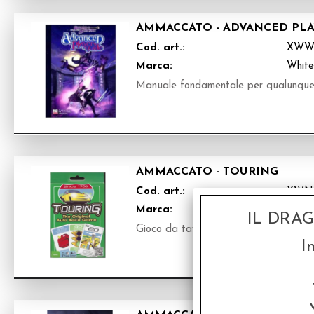
AMMACCATO - ADVANCED PLA
Cod. art.:
XWW1
Marca:
White
Manuale fondamentale per qualunque
AMMACCATO - TOURING
Cod. art.:
XWN
Marca:
Atlas
IL DRA
Gioco da tavolo in inglese
I