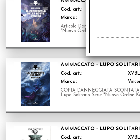
AMMACCATO - LUPO SOLITARI
Cod. art.:
XVBL
Marca:
Vince
Articolo Danneggiato - Librogame - Tr
"Nuovo Ordine Kai"
AMMACCATO - LUPO SOLITARI
Cod. art.:
XVBL
Marca:
Vince
COPIA DANNEGGIATA SCONTATA Libr
Lupo Solitario Serie "Nuovo Ordine K
AMMACCATO - LUPO SOLITARI
Cod. art.:
XVBL