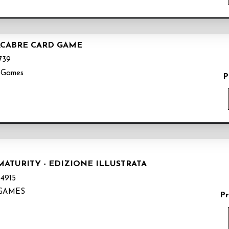
ACABRE CARD GAME
739
 Games
P
MATURITY - EDIZIONE ILLUSTRATA
4915
!GAMES
Pr