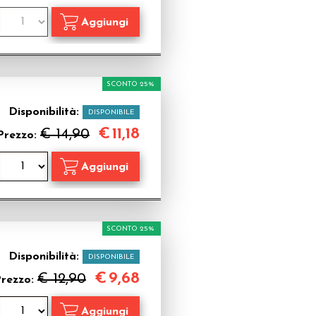
SCONTO 25%
Disponibilità:
DISPONIBILE
€
11,18
€ 14,90
Prezzo:
SCONTO 25%
Disponibilità:
DISPONIBILE
€
9,68
€ 12,90
rezzo: