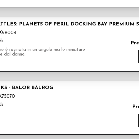
TTLES: PLANETS OF PERIL DOCKING BAY PREMIUM 
K99004
ds
Pre
e è rovinata in un angolo ma le miniature
e dal danno.
S - BALOR BALROG
75070
ds
Pr