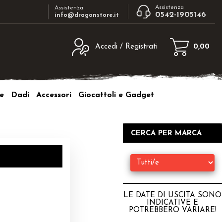
Assistenza
Assistenza
0542-1905146
info@dragonstore.it
Accedi / Registrati
0,00
egistrato
Sono un nuovo cliente
ne inserisci il nome
Se non sei ancora registrato sul nostro
e
Dadi
Accessori
Giocattoli e Gadget
d e poi clicca sul
sito clicca sul pulsante "Registrati"
"Accedi"
tente:
CERCA PER MARCA
ord:
LE DATE DI USCITA SONO
INDICATIVE E
a password?
POTREBBERO VARIARE
!