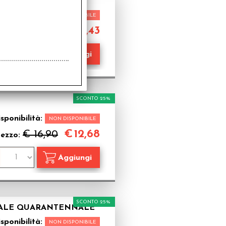
sponibilità:
NON DISPONIBILE
€
22,43
€ 29,90
ezzo:
SCONTO 25%
sponibilità:
NON DISPONIBILE
€
12,68
€ 16,90
rezzo:
SCONTO 25%
CIALE QUARANTENNALE
sponibilità:
NON DISPONIBILE