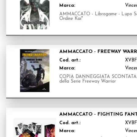
Marca:
Vince
AMMACCATO - Librogame - Lupo Soli
Ordine Kai"
AMMACCATO - FREEWAY WARR
Cod. art.:
XVB
Marca:
Vince
COPIA DANNEGGIATA SCONTATA Libr
della Serie Freeway Warrior
AMMACCATO - FIGHTING FANT
Cod. art.:
XVBF
Marca:
Vince