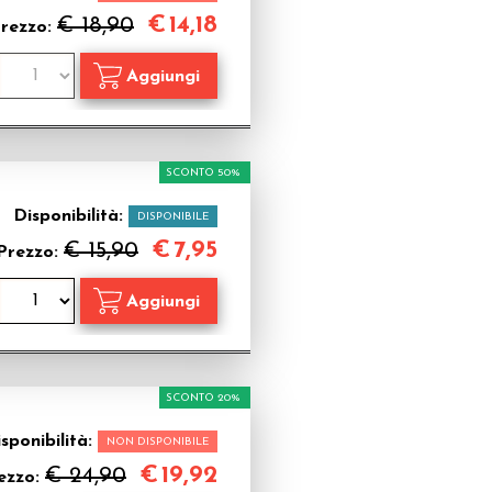
€
14,18
€ 18,90
rezzo:
SCONTO 50%
Disponibilità:
DISPONIBILE
€
7,95
€ 15,90
Prezzo:
SCONTO 20%
sponibilità:
NON DISPONIBILE
€
19,92
€ 24,90
ezzo: