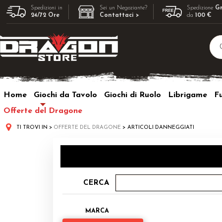
Spedizioni in
Sei un Negoziante?
Spedizione
Gr
24/72 Ore
Contattaci >
da
100 €
Home
Giochi da Tavolo
Giochi di Ruolo
Librigame
F
Offerte del Dragone
TI TROVI IN
OFFERTE DEL DRAGONE
ARTICOLI DANNEGGIATI
CERCA
MARCA