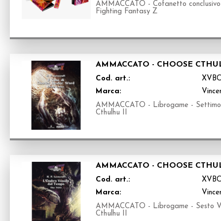
AMMACCATO - Cofanetto conclusivo Tr
Fighting Fantasy Z
AMMACCATO - CHOOSE CTHULH
Cod. art.:
XVBC
Marca:
Vince
AMMACCATO - Librogame - Settimo Vo
Cthulhu II
AMMACCATO - CHOOSE CTHUL
Cod. art.:
XVBC
Marca:
Vince
AMMACCATO - Librogame - Sesto Volu
Cthulhu II