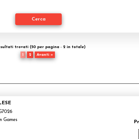
isultati trovati (50 per pagina - 2 in totale)
1
2
Avanti »
LESE
G7026
n Games
P