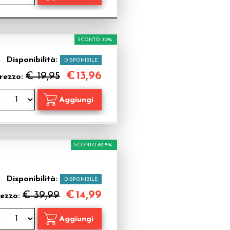
SCONTO 30%
Disponibilità:
DISPONIBILE
€
13,96
€ 19,95
rezzo:
SCONTO 62.5%
Disponibilità:
DISPONIBILE
€
14,99
€ 39,99
ezzo: