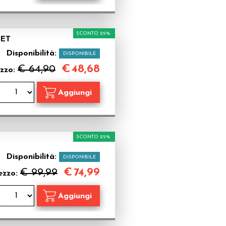
SCONTO 25%
SET
Disponibilità:
DISPONIBILE
€
48,68
€ 64,90
zzo:
SCONTO 25%
Disponibilità:
DISPONIBILE
€
74,99
€ 99,99
ezzo: