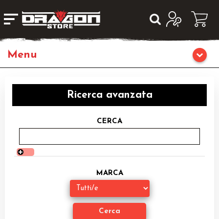
Home
Ricerca avanzata
Giochi da Tavolo
CERCA
Giochi di Ruolo
Librigame
MARCA
Editoria
Giochi di Carte Collezionabili