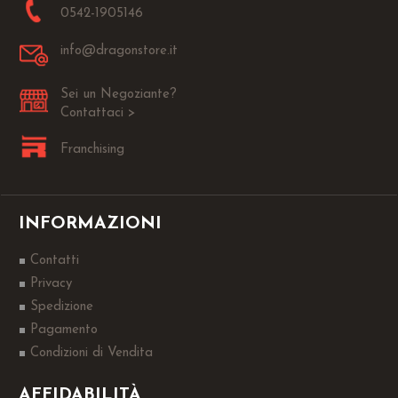
0542-1905146
info@dragonstore.it
Sei un Negoziante?
Contattaci >
Franchising
INFORMAZIONI
Contatti
Privacy
Spedizione
Pagamento
Condizioni di Vendita
AFFIDABILITÀ