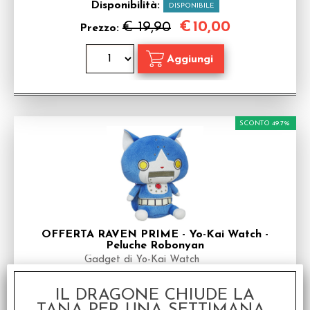
Disponibilità:
DISPONIBILE
€
10,00
€ 19,90
Prezzo:
SCONTO 49.7%
OFFERTA RAVEN PRIME - Yo-Kai Watch -
Peluche Robonyan
Gadget di Yo-Kai Watch
Disponibilità:
DISPONIBILE
IL DRAGONE CHIUDE LA
€
10,00
€ 19,90
Prezzo: