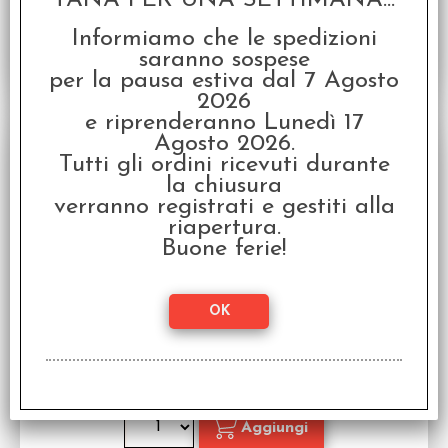
TANA PER UNA SETTIMANA...
Informiamo che le spedizioni
saranno sospese
per la pausa estiva dal 7 Agosto
2026
e riprenderanno Lunedì 17
SCONTO 60%
Agosto 2026.
Tutti gli ordini ricevuti durante
la chiusura
verranno registrati e gestiti alla
riapertura.
Buone ferie!
OFFERTA RAVEN PRIME - Yo-Kai Watch -
Medal Moments: Confezione da 8 personaggi
Gadget di Yo-Kai Watch
Disponibilità:
DISPONIBILE
€
39,99
€ 99,90
Prezzo: