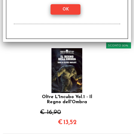
Somora Vol.1 - La Città
della Menzogna
€ 24,90
€
19,92
SCONTO 20%
Oltre L'Incubo Vol.1 - Il
Regno dell'Ombra
€ 16,90
€
13,52