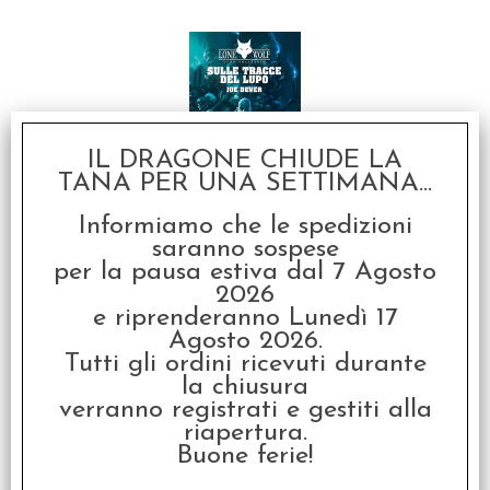
IL DRAGONE CHIUDE LA
TANA PER UNA SETTIMANA...
Lupo Solitario Vol.25 -
Informiamo che le spedizioni
Sulle Tracce del Lupo
saranno sospese
€
17,90
per la pausa estiva dal 7 Agosto
2026
e riprenderanno Lunedì 17
SCONTO 20%
Agosto 2026.
Tutti gli ordini ricevuti durante
la chiusura
verranno registrati e gestiti alla
riapertura.
Buone ferie!