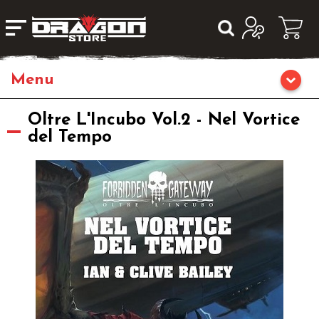
Giochi da Tavolo
Oltre L'Incubo Vol.2 - Nel Vortice
del Tempo
Giochi di Ruolo
Librigame
Editoria
Giochi di Carte Collezionabili
Miniature