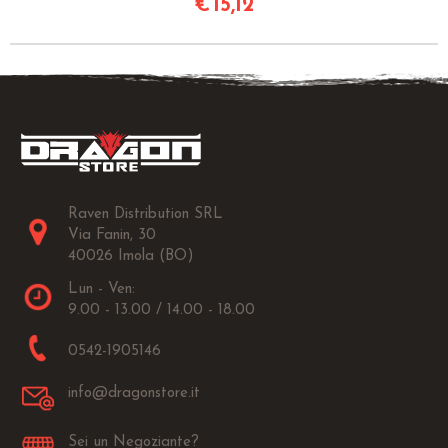
€
15,12
Raven Distribution SRL
Via Fanin, 30
40026 Imola (BO)
Lun - Ven:
9.00 - 13.00 / 14.00 - 18.00
0542-1905146
info@dragonstore.it
Sei un Negoziante?