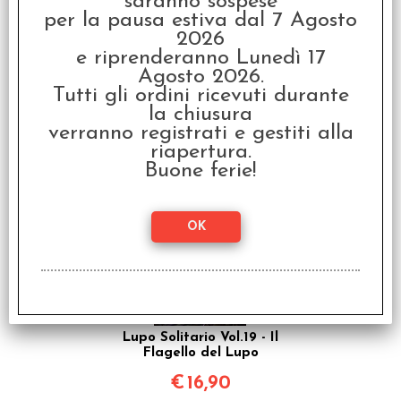
saranno sospese
per la pausa estiva dal 7 Agosto
2026
e riprenderanno Lunedì 17
Agosto 2026.
Tutti gli ordini ricevuti durante
Dedalo Vol.3 - L'Altra
Porta
la chiusura
verranno registrati e gestiti alla
€
12,90
riapertura.
Buone ferie!
Lupo Solitario Vol.19 - Il
Flagello del Lupo
€
16,90