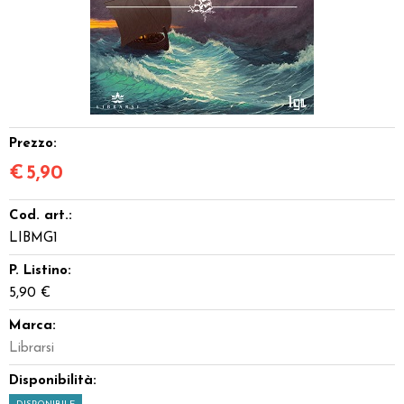
Dadi
Accessori
Giocattoli e Gadget
Prezzo:
Offerte del Dragone
€
5,90
Cod. art.:
LIBMG1
P. Listino:
5,90 €
Marca:
Librarsi
Disponibilità: