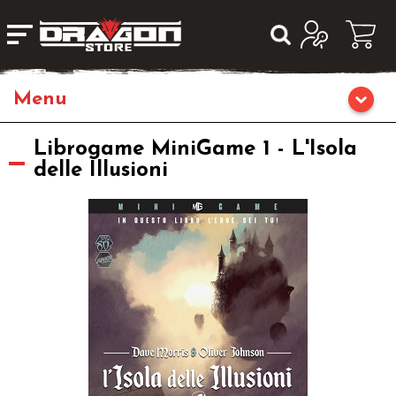
Home
Librogame MiniGame 1 - L'Isola
delle Illusioni
Giochi da Tavolo
Giochi di Ruolo
Editoria
Giochi di Carte Collezionabili
Miniature