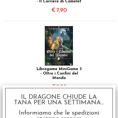
- Il Corriere di Camelot
€
7,90
Librogame MiniGame 3
- Oltre i Confini del
Mondo
€
7,90
IL DRAGONE CHIUDE LA
TANA PER UNA SETTIMANA...
Informiamo che le spedizioni