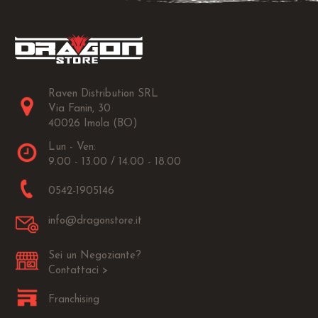
Raven Distribution SRL
Via Fanin, 30
40026 Imola (BO)
Lun - Ven:
9.00 - 13.00 / 14.00 - 18.00
0542-1905146
info@dragonstore.it
Sei un Negoziante?
Contattaci >
Franchising