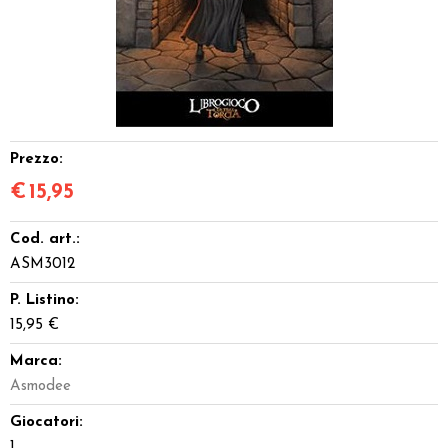
Dadi
Accessori
Giocattoli e Gadget
Prezzo:
Offerte del Dragone
€
15,95
Cod. art.:
ASM3012
P. Listino:
15,95 €
Marca:
Asmodee
Giocatori:
1