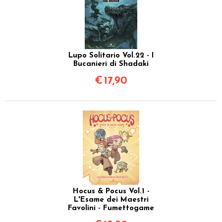
Lupo Solitario Vol.22 - I
Bucanieri di Shadaki
€
17,90
Hocus & Pocus Vol.1 -
L'Esame dei Maestri
Favolini - Fumettogame