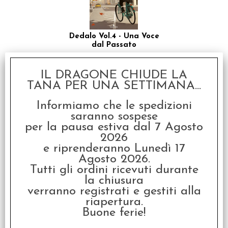
Dedalo Vol.4 - Una Voce
dal Passato
€
12,90
IL DRAGONE CHIUDE LA
TANA PER UNA SETTIMANA...
Informiamo che le spedizioni
saranno sospese
per la pausa estiva dal 7 Agosto
2026
e riprenderanno Lunedì 17
Agosto 2026.
Tutti gli ordini ricevuti durante
Fiabe Oscure Vol.1 -
la chiusura
Yaga!
verranno registrati e gestiti alla
riapertura.
€
19,00
Buone ferie!