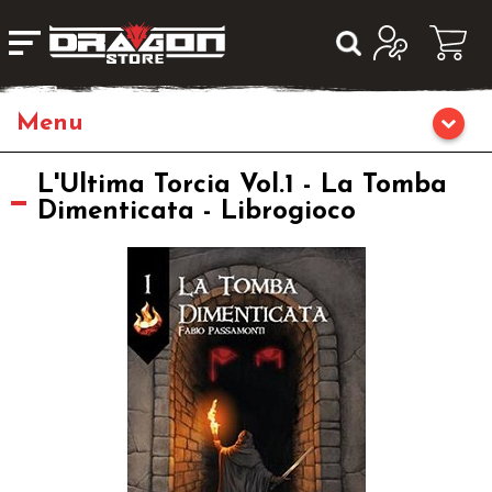
Giochi da Tavolo
L'Ultima Torcia Vol.1 - La Tomba
Dimenticata - Librogioco
Giochi di Ruolo
Librigame
Editoria
Giochi di Carte Collezionabili
Miniature