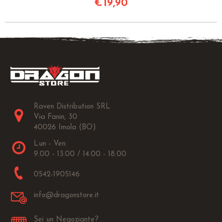
€
19,90
Raven Distribution SRL
Via Fanin, 30
40026 Imola (BO)
Lun - Ven:
9.00 - 13.00 / 14.00 - 18.00
0542-1905146
info@dragonstore.it
Sei un Negoziante?