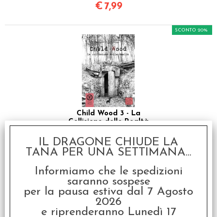
€
7,99
SCONTO 20%
Child Wood 3 - La
Collisione delle Realtà
€ 14,99
IL DRAGONE CHIUDE LA
TANA PER UNA SETTIMANA...
€
11,99
Informiamo che le spedizioni
SCONTO 20%
saranno sospese
per la pausa estiva dal 7 Agosto
2026
e riprenderanno Lunedì 17