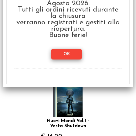
Agosto 2026.
Tutti gli ordini ricevuti durante
la chiusura
verranno registrati e gestiti alla
riapertura.
Sangue Inchiostro Vol.2
- Il Segno Rosso
Buone ferie!
€ 12,00
€
9,60
SCONTO 20%
Nuovi Mondi Vol.1 -
Vesta Shutdown