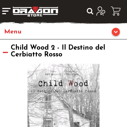
Giochi da Tavolo
Child Wood 2 - Il Destino del
Cerbiatto Rosso
Giochi di Ruolo
Librigame
Fumetti & Romanzi
Giochi di Carte Collezionabili
Miniature