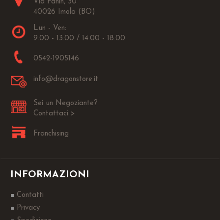
Via Fanin, 30
40026 Imola (BO)
Lun - Ven:
9.00 - 13.00 / 14.00 - 18.00
0542-1905146
info@dragonstore.it
Sei un Negoziante?
Contattaci >
Franchising
INFORMAZIONI
Contatti
Privacy