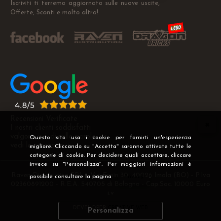
Iscriviti ti terremo aggiornato sulle nuove uscite,
Offerte, Sconti e molto altro!
Recensioni Verificate
I nostri clienti soddisfatti
valgono più di mille parole
Questo sito usa i cookie per fornirti un'esperienza
vedi le recensioni >
migliore. Cliccando su "Accetta" saranno attivate tutte le
categorie di cookie. Per decidere quali accettare, cliccare
invece su "Personalizza". Per maggiori informazioni è
Raven Distribution SRL - Via Fanin 30, 40026 Imola (BO) - P.Iva
possibile consultare la pagina
Privacy
.
02360891200 - R.E.A. 540705 di Bologna - Cap.Soc. 10000 Euro
i.v
DEVELOPER
CREATIVE WEB
Personalizza