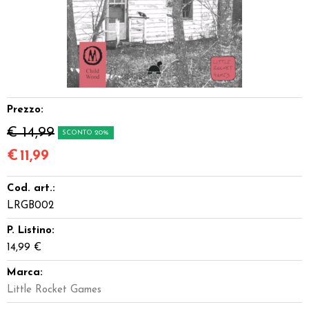
Dadi
Accessori
Giocattoli e Gadget
Prezzo:
Offerte del Dragone
€ 14,99
SCONTO 20%
€
11,99
Cod. art.:
LRGB002
P. Listino:
14,99 €
Marca:
Little Rocket Games