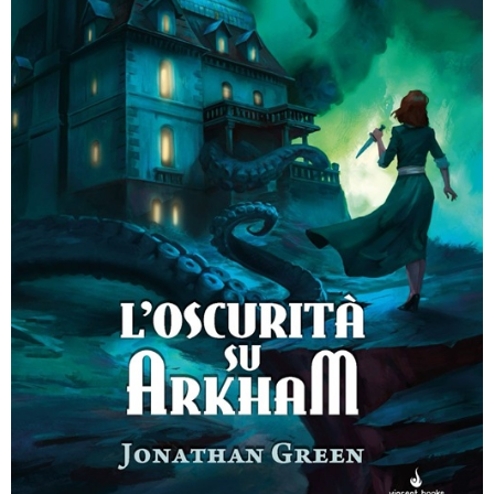
Dadi
Accessori
Giocattoli e Gadget
Offerte del Dragone