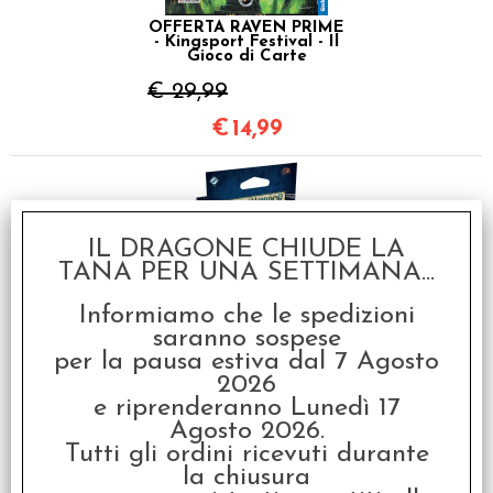
OFFERTA RAVEN PRIME
- Kingsport Festival - Il
Gioco di Carte
€ 29,99
€
14,99
IL DRAGONE CHIUDE LA
TANA PER UNA SETTIMANA...
Informiamo che le spedizioni
saranno sospese
Arkham Horror LCG -
Investigatore Tommy
per la pausa estiva dal 7 Agosto
Muldoon
2026
€
16,99
e riprenderanno Lunedì 17
Agosto 2026.
Tutti gli ordini ricevuti durante
la chiusura