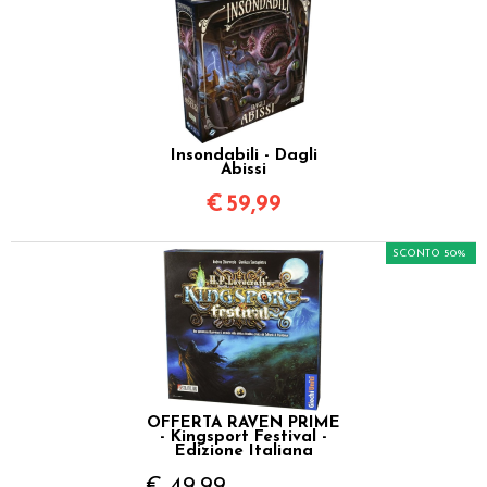
Insondabili - Dagli
Abissi
€
59,99
SCONTO 50%
OFFERTA RAVEN PRIME
- Kingsport Festival -
Edizione Italiana
€ 49,99