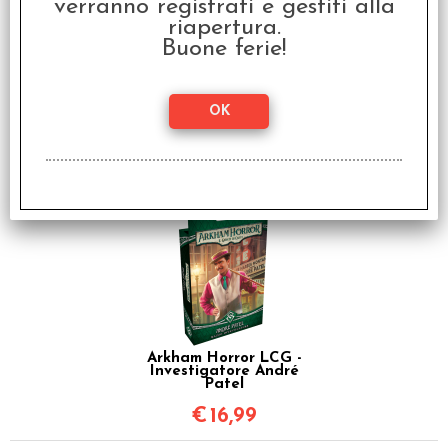
verranno registrati e gestiti alla
riapertura.
Buone ferie!
Arkham Horror LCG -
Investigatore Carolyn
Fern
€
16,99
Arkham Horror LCG -
Investigatore André
Patel
€
16,99