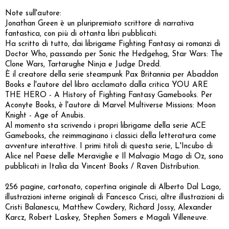
Note sull'autore:
Jonathan Green è un pluripremiato scrittore di narrativa
fantastica, con più di ottanta libri pubblicati.
Ha scritto di tutto, dai librigame Fighting Fantasy ai romanzi di
Doctor Who, passando per Sonic the Hedgehog, Star Wars: The
Clone Wars, Tartarughe Ninja e Judge Dredd.
È il creatore della serie steampunk Pax Britannia per Abaddon
Books e l'autore del libro acclamato dalla critica YOU ARE
THE HERO - A History of Fighting Fantasy Gamebooks. Per
Aconyte Books, è l'autore di Marvel Multiverse Missions: Moon
Knight - Age of Anubis.
Al momento sta scrivendo i propri librigame della serie ACE
Gamebooks, che reimmaginano i classici della letteratura come
avventure interattive. I primi titoli di questa serie, L'Incubo di
Alice nel Paese delle Meraviglie e Il Malvagio Mago di Oz, sono
pubblicati in Italia da Vincent Books / Raven Distribution.
256 pagine, cartonato, copertina originale di Alberto Dal Lago,
illustrazioni interne originali di Fancesco Crisci, altre illustrazioni di
Cristi Balanescu, Matthew Cowdery, Richard Jossy, Alexander
Karcz, Robert Laskey, Stephen Somers e Magali Villeneuve.