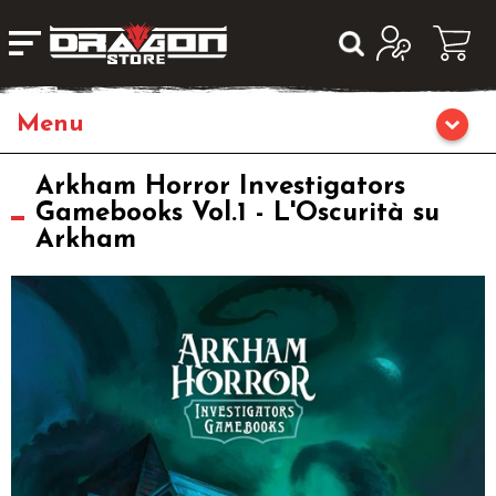
Giochi da Tavolo
Arkham Horror Investigators
Gamebooks Vol.1 - L'Oscurità su
Arkham
Giochi di Ruolo
Librigame
Editoria
Giochi di Carte Collezionabili
Miniature