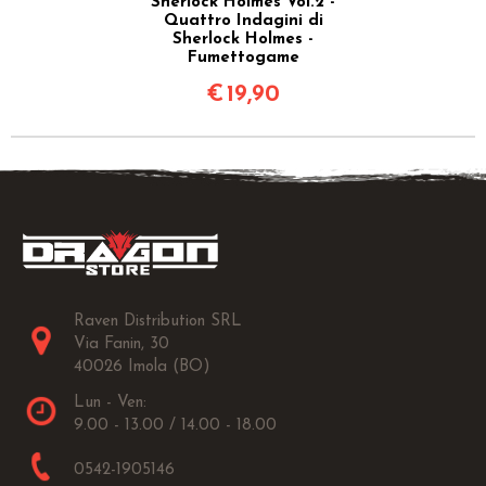
Sherlock Holmes Vol.2 -
Quattro Indagini di
Sherlock Holmes -
Fumettogame
€
19,90
Raven Distribution SRL
Via Fanin, 30
40026 Imola (BO)
Lun - Ven:
9.00 - 13.00 / 14.00 - 18.00
0542-1905146