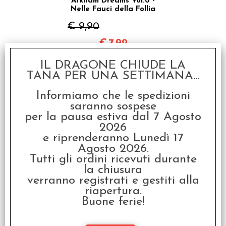
Arkham Dreams Vol.0 -
Nelle Fauci della Follia
€ 9,90
€
7,92
IL DRAGONE CHIUDE LA
SCONTO 20%
TANA PER UNA SETTIMANA...
Informiamo che le spedizioni
saranno sospese
per la pausa estiva dal 7 Agosto
2026
e riprenderanno Lunedì 17
Agosto 2026.
Lupo Solitario Vol.21 - Il
Tutti gli ordini ricevuti durante
Viaggio della Pietra
la chiusura
della Luna
verranno registrati e gestiti alla
€ 17,90
riapertura.
Buone ferie!
€
14,32