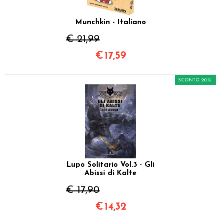
Munchkin - Italiano
€ 21,99
€
17,59
SCONTO 20%
Lupo Solitario Vol.3 - Gli
Abissi di Kalte
€ 17,90
€
14,32