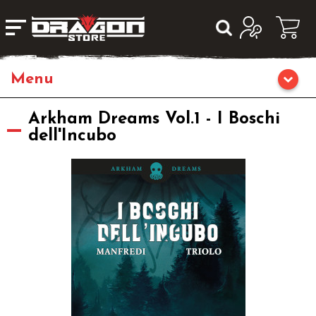
Giochi da Tavolo
Arkham Dreams Vol.1 - I Boschi
dell'Incubo
Giochi di Ruolo
Librigame
Fumetti & Romanzi
Giochi di Carte Collezionabili
Miniature