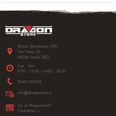
Raven Distribution SRL
Via Fanin, 30
40026 Imola (BO)
Lun - Ven:
9.00 - 13.00 / 14.00 - 18.00
0542-1905146
info@dragonstore.it
Sei un Negoziante?
Contattaci >