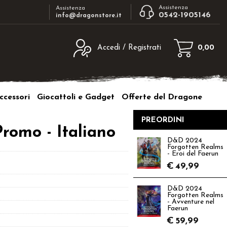
Assistenza
Assistenza
0542-1905146
info@dragonstore.it
Accedi / Registrati
0,00
egistrato
Sono un nuovo cliente
ne inserisci il nome
Se non sei ancora registrato sul nostro
ccessori
Giocattoli e Gadget
Offerte del Dragone
d e poi clicca sul
sito clicca sul pulsante "Registrati"
"Accedi"
PREORDINI
tente:
omo - Italiano
D&D 2024
Forgotten Realms
ord:
- Eroi del Faerun
€
49,99
D&D 2024
Forgotten Realms
- Avventure nel
a password?
Faerun
€
59,99