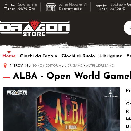
Spedizioni in
Sei un Negoziante?
Spedizione
Gr
24/72 Ore
Contattaci >
da
100 €
Home
Giochi da Tavolo
Giochi di Ruolo
Librigame
Ed
TI TROVI IN
HOME
EDITORIA
LIBRIGAME
ALTRI LIBRIGAME
ALBA - Open World Gamebo
Pr
Co
P.
M
Di