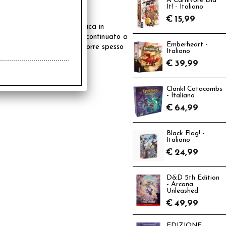
A Carnivore Did
It! - Italiano
€
15,99
va e una laurea specialistica in
il suo esordio con Alba ha continuato a
Emberheart -
 Heritage e la BBC. Trascorre spesso
Italiano
€
39,99
Clank! Catacombs
- Italiano
€
64,99
Black Flag! -
Italiano
€
24,99
D&D 5th Edition
- Arcana
Unleashed
€
49,99
EDIZIONE