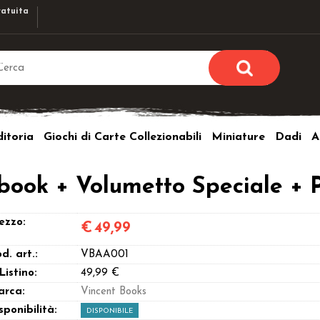
atuita
Sono già r
Per completare l'ordi
itoria
Giochi di Carte Collezionabili
Miniature
Dadi
A
utente e la passwor
pulsante 
Nome u
ok + Volumetto Speciale + Pr
Passw
ezzo:
€
49,99
d. art.:
VBAA001
 Listino:
49,99 €
arca:
Vincent Books
Hai perso l
sponibilità:
DISPONIBILE