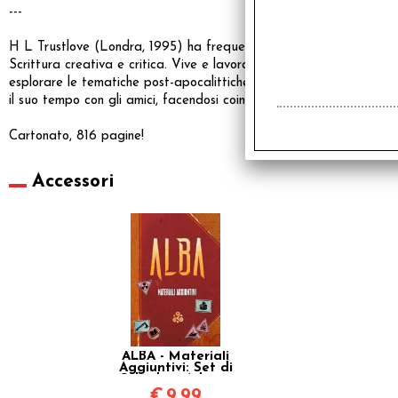
---
H L Trustlove (Londra, 1995) ha frequentato la University of Winch
Scrittura creativa e critica. Vive e lavora nel sud dell’Inghilter
esplorare le tematiche post-apocalittiche con Wasteland, per la 
il suo tempo con gli amici, facendosi coinvolgere fin troppo nei gioc
Cartonato, 816 pagine!
Accessori
ALBA - Materiali
Aggiuntivi: Set di
Schede e Adesivi
€
9,99