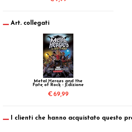
Art. collegati
Metal Heroes and the
Fate of Rock - Edizione
Italiana + Cofanetto
Esclusivo
€
69,99
I clienti che hanno acquistato questo pr