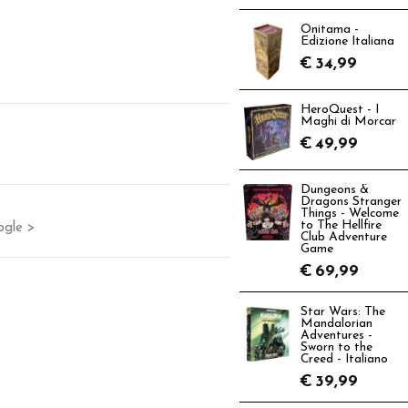
Onitama -
Edizione Italiana
€
34,99
HeroQuest - I
Maghi di Morcar
€
49,99
Dungeons &
Dragons Stranger
Things - Welcome
to The Hellfire
ogle >
Club Adventure
Game
€
69,99
Star Wars: The
Mandalorian
Adventures -
Sworn to the
Creed - Italiano
€
39,99