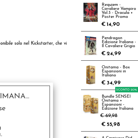
Requiem -
Cavaliere Vampiro
Vol.3 - Dracula +
Poster Promo
€
14,90
Pendragon
Edizione Italiana -
ibile solo nel Kickstarter, che vi
Il Cavaliere Grigio
€
24,99
Onitama - Box
Espansioni in
Italiano
€
34,99
SCONTO 20%
MANA...
Bundle SENSEI
Onitama +
Espansioni -
se
Edizione Italiana
€ 69,98
€
55,98
a
.