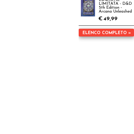
LIMITATA - D&D
5th Edition -
Arcana Unleashed
€
49,99
ELENCO COMPLETO »