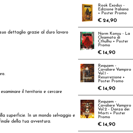
Rook Exodus -
Edizione Italiana
+ Poster Promo
€
24,90
 suo dettaglio grazie al duro lavoro
Norm Konyu - La
Chiamata di
Cthulhu + Poster
Promo
€
14,90
Requiem -
Cavaliere Vampiro
Vol.1 -
ro.
Resurrezione +
Poster Promo
€
14,90
esaminare il territorio e cercare
Requiem -
Cavaliere Vampiro
Vol.2 - Danza dei
Morti + Poster
la superficie. In un mondo selvaggio e
Promo
 finale della tua avventura.
€
14,90