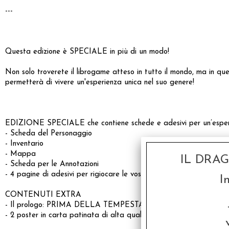
---
Questa edizione è SPECIALE in più di un modo!
Non solo troverete il librogame atteso in tutto il mondo, ma in ques
permetterà di vivere un'esperienza unica nel suo genere!
EDIZIONE SPECIALE che contiene schede e adesivi per un’esperie
- Scheda del Personaggio
- Inventario
- Mappa
IL DRA
- Scheda per le Annotazioni
- 4 pagine di adesivi per rigiocare le vostre avventure
I
CONTENUTI EXTRA
- Il prologo: PRIMA DELLA TEMPESTA, un libretto a parte di 32
- 2 poster in carta patinata di alta qualità!