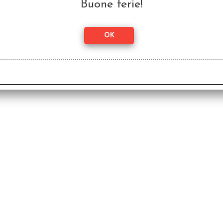
Buone ferie!
ester e ha conseguito una laurea di primo livello in Scrittura creati
ra, dove divide il suo tempo tra poesia e gamebook d’avventura. Dopo 
serie Savage Realms Gamebooks, e ha recitato monologhi per English
hi di ruolo.