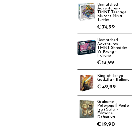
Unmatched
Adventures -
TMNT Teenage
Mutant Ninja
Turtles
€
74,99
Unmatched
Adventures -
TMNT Shredder
Vs Krang -
Italiano
€
14,99
King of Tokyo
Godzilla - Italiano
€
49,99
Grahame -
Petersen: Il Vento
tra i Salici -
Edizione
Definitiva
€
19,90