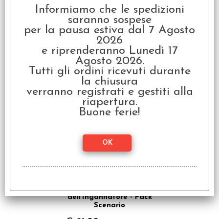
Informiamo che le spedizioni
saranno sospese
per la pausa estiva dal 7 Agosto
2026
Tag Team - Italiano
e riprenderanno Lunedì 17
€ 24,99
Agosto 2026.
Tutti gli ordini ricevuti durante
€
19,99
la chiusura
verranno registrati e gestiti alla
SCONTO 20%
riapertura.
Buone ferie!
Marvel Champions LCG:
L'Insurrezione
dell’Ingannatore - Pack
Scenario