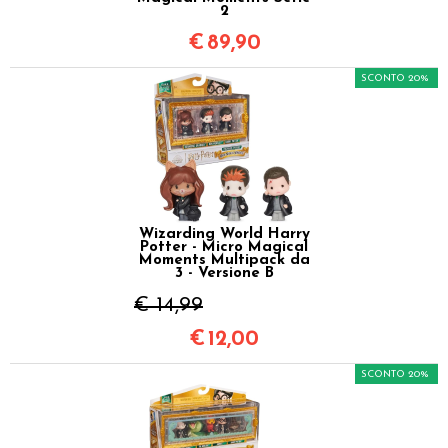
2
€
89,90
SCONTO 20%
Wizarding World Harry
Potter - Micro Magical
Moments Multipack da
3 - Versione B
€ 14,99
€
12,00
SCONTO 20%