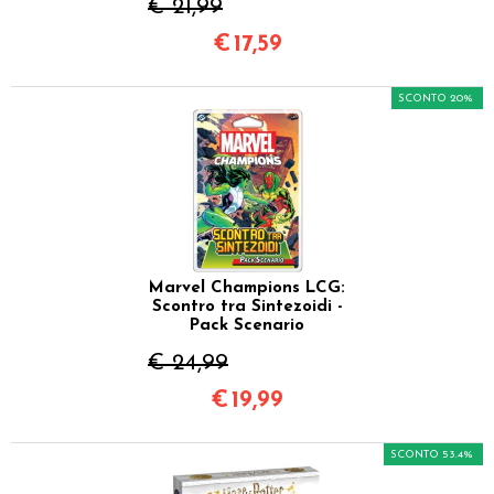
€ 21,99
€
17,59
SCONTO 20%
Marvel Champions LCG:
Scontro tra Sintezoidi -
Pack Scenario
€ 24,99
€
19,99
SCONTO 53.4%