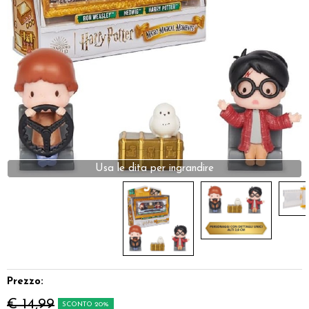
Dadi
Accessori
Giocattoli e Gadget
Offerte del Dragone
Prezzo:
€ 14,99
SCONTO 20%