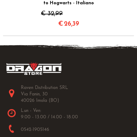
to Hogwarts - Italiano
€ 32,99
€
26,39
Raven Distribution SRL
Via Fanin, 30
40026 Imola (BO)
Lun - Ven:
9.00 - 13.00 / 14.00 - 18.00
0542-1905146