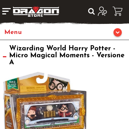
Giochi da Tavolo
Wizarding World Harry Potter -
Micro Magical Moments - Versione
A
Giochi di Ruolo
Librigame
Fumetti & Romanzi
Giochi di Carte Collezionabili
Miniature