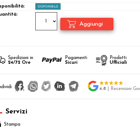
sponibilità:
DISPONIBILE
antità:
Spedizioni in
Pagamenti
Prodotti
24/72 Ore
Sicuri
Ufficiali
dividi:
4.8
| Recensioni Go
Servizi
Stampa