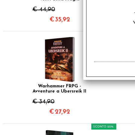
€ 44,90
€
35,92
SCONTO 20%
Warhammer FRPG -
Avventure a Ubersreik II
€ 34,90
€
27,92
SCONTO 20%