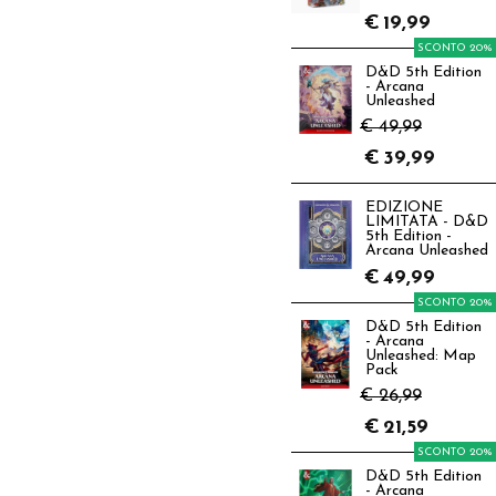
€
19,99
SCONTO 20%
D&D 5th Edition
- Arcana
Unleashed
€ 49,99
€
39,99
EDIZIONE
LIMITATA - D&D
5th Edition -
Arcana Unleashed
€
49,99
SCONTO 20%
D&D 5th Edition
- Arcana
Unleashed: Map
Pack
€ 26,99
€
21,59
SCONTO 20%
D&D 5th Edition
- Arcana