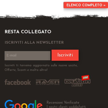
ELENCO COMPLETO »
RESTA COLLEGATO
ISCRIVITI ALLA NEWSLETTER
Iscriviti
Iscriviti ti terremo aggiornato sulle nuove uscite,
Offerte, Sconti e molto altro!
Recensioni Verificate
I nostri clienti soddisfatti