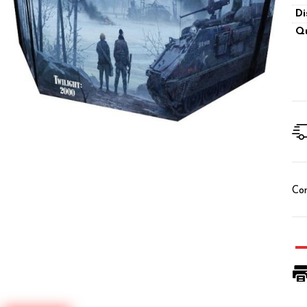
Di
Qu
Con