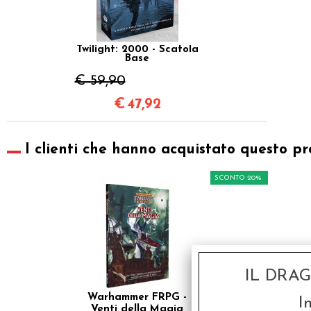
Twilight: 2000 - Scatola
Base
€ 59,90
€
47,92
I clienti che hanno acquistato questo pr
SCONTO 20%
IL DRA
Warhammer FRPG -
I
Venti della Magia