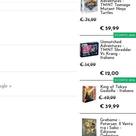
Adventures -
TMNT Teenage
Mutant Ninja
Turtles
€ 74,99
€
59,99
SCONTO 20%
Unmatched
Adventures -
TMNT Shredder
Vs Krang -
Italiano
€ 14,99
€
12,00
SCONTO 20%
ogle >
King of Tokyo
Godzilla - Italiano
€ 49,99
€
39,99
Grahame -
Petersen: Il Vento
tra i Salici -
Edizione
Definitiva