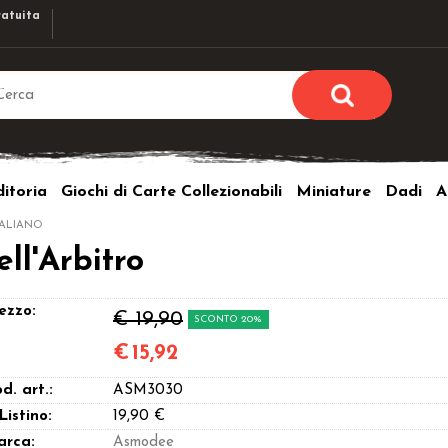
atuita
Sono già r
Per completare l'ordi
itoria
Giochi di Carte Collezionabili
Miniature
Dadi
A
utente e la passwor
pulsante 
TALIANO
Nome u
ll'Arbitro
Passw
ezzo:
€ 19,90
SCONTO 20%
€
15,92
d. art.:
ASM3030
Hai perso l
 Listino:
19,90 €
arca:
Asmodee