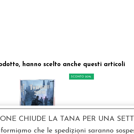
odotto, hanno scelto anche questi articoli
SCONTO 20%
GONE CHIUDE LA TANA PER UNA SETTI
Twilight: 2000 - Scatola
C
nformiamo che le spedizioni saranno sospe
Base
In