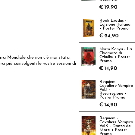
€
19,90
Rook Exodus -
Edizione Italiana
+ Poster Promo
€
24,90
Norm Konyu - La
Chiamata di
Cthulhu + Poster
erra Mondiale che non c’è mai stata.
Promo
a più coinvolgenti le vostre sessioni di
€
14,90
Requiem -
Cavaliere Vampiro
Vol.1 -
Resurrezione +
Poster Promo
€
14,90
Requiem -
Cavaliere Vampiro
Vol.2 - Danza dei
Morti + Poster
Promo