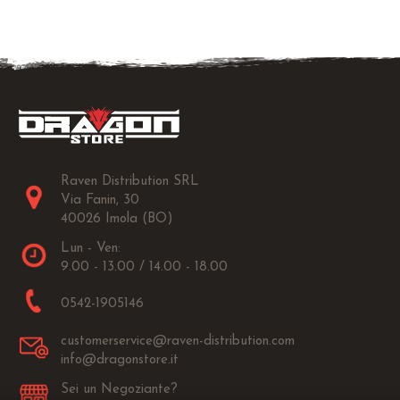
Raven Distribution SRL
Via Fanin, 30
40026 Imola (BO)
Lun - Ven:
9.00 - 13.00 / 14.00 - 18.00
0542-1905146
customerservice@raven-distribution.com
info@dragonstore.it
Sei un Negoziante?