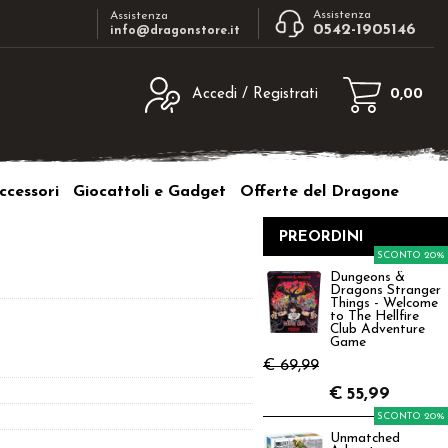
Assistenza
Assistenza
0542-1905146
info@dragonstore.it
Accedi / Registrati
0,00
egistrato
Sono un nuovo cliente
ne inserisci il nome
Se non sei ancora registrato sul nostro
ccessori
Giocattoli e Gadget
Offerte del Dragone
d e poi clicca sul
sito clicca sul pulsante "Registrati"
"Accedi"
PREORDINI
tente:
SCONTO 20%
Dungeons &
Dragons Stranger
ord:
Things - Welcome
to The Hellfire
Club Adventure
Game
€ 69,99
€
55,99
a password?
SCONTO 20%
Unmatched