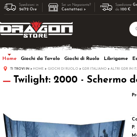
Spedizioni in
Sei un Negoziante?
Spedizione
Gr
24/72 Ore
Contattaci >
da
100 €
Home
Giochi da Tavolo
Giochi di Ruolo
Librigame
Ed
TI TROVI IN
HOME
GIOCHI DI RUOLO
GDR ITALIANO
ALTRI GDR IN I
Twilight: 2000 - Schermo de
Pr
Co
P.
M