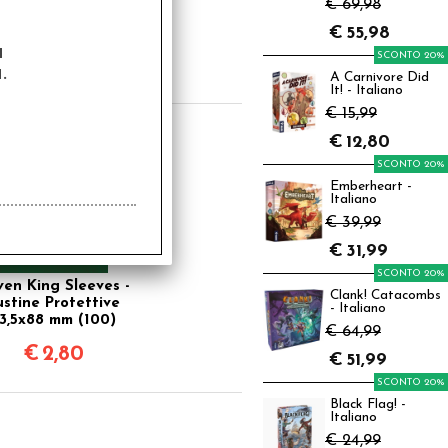
€ 69,98
4,90
€
55,98
a
SCONTO 20%
€
19,92
.
A Carnivore Did
It! - Italiano
€ 15,99
€
12,80
SCONTO 20%
Emberheart -
Italiano
€ 39,99
€
31,99
SCONTO 20%
en King Sleeves -
Clank! Catacombs
ustine Protettive
- Italiano
3,5x88 mm (100)
€ 64,99
€
2,80
€
51,99
SCONTO 20%
Black Flag! -
Italiano
€ 24,99