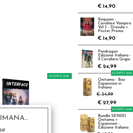
€
14,90
Requiem -
Cavaliere Vampiro
Vol.3 - Dracula +
Poster Promo
€
14,90
Pendragon
Edizione Italiana -
Il Cavaliere Grigio
€
24,99
SCONTO 20%
SCONTO 20%
Onitama - Box
Espansioni in
Italiano
€ 34,99
€
27,99
SCONTO 20%
Bundle SENSEI
MANA...
Onitama +
Espansioni -
yberpunk Red -
Edizione Italiana
se
terface Red Vol.2