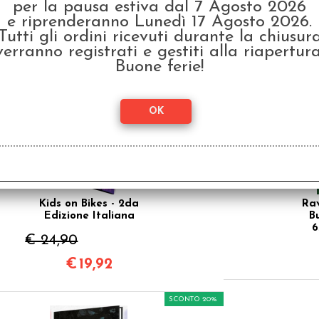
per la pausa estiva dal 7 Agosto 2026
e riprenderanno Lunedì 17 Agosto 2026.
€ 59,90
€ 2
Tutti gli ordini ricevuti durante la chiusur
€
47,92
verranno registrati e gestiti alla riapertura
Buone ferie!
SCONTO 20%
Kids on Bikes - 2da
Rav
Edizione Italiana
B
6
€ 24,90
€
19,92
SCONTO 20%