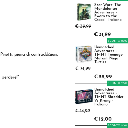
Star Wars: The
Mandalorian
Adventures -
Sworn to the
Creed - Italiano
€ 39,99
€
31,99
SCONTO 20%
Unmatched
Adventures -
etti, piena di contraddizioni,
TMNT Teenage
Mutant Ninja
Turtles
€ 74,99
€
59,99
a perdere!"
SCONTO 20%
Unmatched
Adventures -
TMNT Shredder
Vs Krang -
Italiano
€ 14,99
€
12,00
SCONTO 20%