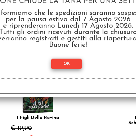
GONE CHIUDE LA TANA PER UNA SETTI
nformiamo che le spedizioni saranno sospe
per la pausa estiva dal 7 Agosto 2026
Old-School Essentials -
Old-
e riprenderanno Lunedì 17 Agosto 2026.
Terremoto alla
Montagna Sacra
Tutti gli ordini ricevuti durante la chiusur
€ 9
verranno registrati e gestiti alla riapertura
€ 14,90
Buone ferie!
€
11,92
SCONTO 20%
I Figli Della Rovina
Sc
€ 19,90