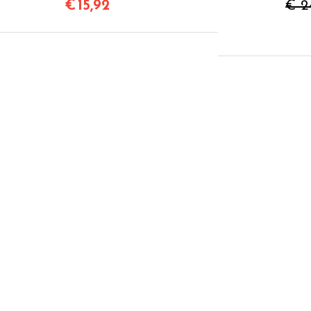
€
15,92
€ 2