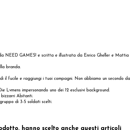
EED GAMES! e scritta e illustrata da Enrico Gheller e Mattia Pin
ulla branda.
rendi il fucile e raggiungi i tuoi compagni. Non abbiamo un secondo d
i Die Lvmens impersonando uno dei 12 esclusivi background.
 bizzarri Abitanti.
ruppo di 3-5 soldati scelti.
odotto, hanno scelto anche questi articoli