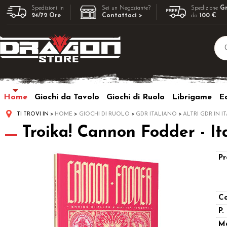
Spedizioni in
Sei un Negoziante?
Spedizione
Gr
24/72 Ore
Contattaci >
da
100 €
Home
Giochi da Tavolo
Giochi di Ruolo
Librigame
Ed
TI TROVI IN
HOME
GIOCHI DI RUOLO
GDR ITALIANO
ALTRI GDR IN I
Troika! Cannon Fodder - It
Pr
Co
P.
M