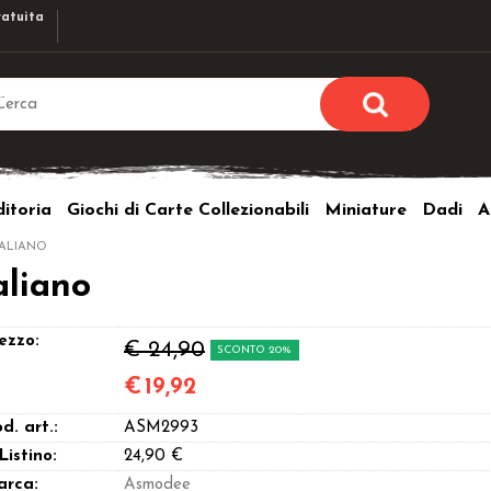
atuita
Sono già r
Per completare l'ordi
itoria
Giochi di Carte Collezionabili
Miniature
Dadi
A
utente e la passwor
pulsante 
TALIANO
Nome u
aliano
Passw
ezzo:
€ 24,90
SCONTO 20%
€
19,92
d. art.:
ASM2993
Hai perso l
 Listino:
24,90 €
arca:
Asmodee