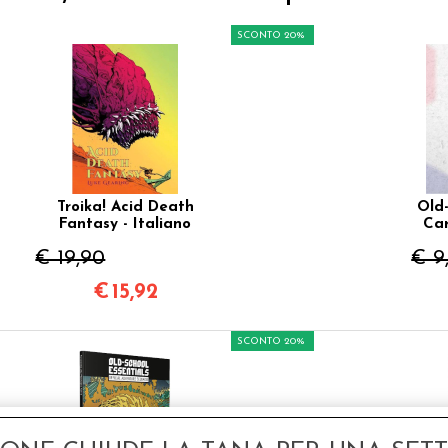
SCONTO 20%
Troika! Acid Death
Old-
Fantasy - Italiano
Car
€ 19,90
€ 9
€
15,92
SCONTO 20%