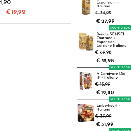
4,90
Espansioni in
Italiano
€
19,92
€ 34,99
€
27,99
SCONTO 20%
Bundle SENSEI
Onitama +
Espansioni -
Edizione Italiana
€ 69,98
€
55,98
SCONTO 20%
A Carnivore Did
It! - Italiano
€ 15,99
€
12,80
SCONTO 20%
Emberheart -
Italiano
€ 39,99
€
31,99