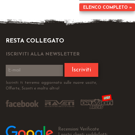
ELENCO COMPLETO »
RESTA COLLEGATO
ISCRIVITI ALLA NEWSLETTER
Iscriviti
Iscriviti ti terremo aggiornato sulle nuove uscite,
Offerte, Sconti e molto altro!
Recensioni Verificate
I nostri clienti soddisfatti