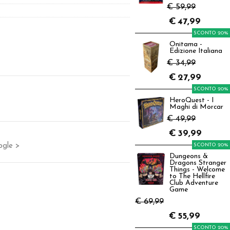
€ 59,99
€
47,99
SCONTO 20%
Onitama -
Edizione Italiana
€ 34,99
€
27,99
SCONTO 20%
HeroQuest - I
Maghi di Morcar
€ 49,99
€
39,99
ogle >
SCONTO 20%
Dungeons &
Dragons Stranger
Things - Welcome
to The Hellfire
Club Adventure
Game
€ 69,99
€
55,99
SCONTO 20%