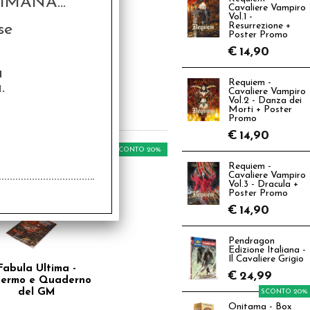
MANA...
Cavaliere Vampiro
Vol.1 -
se
Resurrezione +
Poster Promo
School Essentials -
€
14,90
Xanadu
a
,99
Requiem -
.
Cavaliere Vampiro
Vol.2 - Danza dei
€
7,99
Morti + Poster
Promo
€
14,90
SCONTO 20%
Requiem -
Cavaliere Vampiro
Vol.3 - Dracula +
Poster Promo
€
14,90
Pendragon
Edizione Italiana -
Il Cavaliere Grigio
Fabula Ultima -
€
24,99
hermo e Quaderno
del GM
SCONTO 20%
Onitama - Box