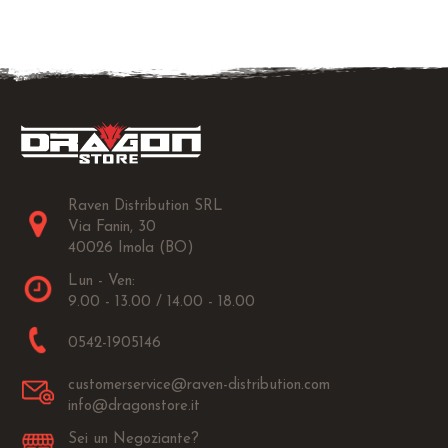
Raven Distribution SRL
Via Fanin, 30
40026 Imola (BO)
Lun - Ven:
9.00 - 13.00 / 14.00 - 18.00
0542-1905146
customerservice@raven-distribution.com
info@dragonstore.it
Sei un Negoziante?