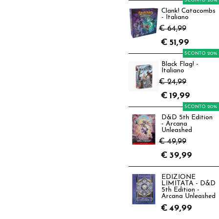
SCONTO 20%
Clank! Catacombs
- Italiano
€ 64,99
€
51,99
SCONTO 20%
Black Flag! -
Italiano
€ 24,99
€
19,99
SCONTO 20%
D&D 5th Edition
- Arcana
Unleashed
€ 49,99
€
39,99
EDIZIONE
LIMITATA - D&D
5th Edition -
Arcana Unleashed
€
49,99