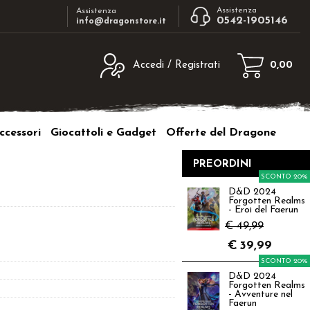
Assistenza
Assistenza
0542-1905146
info@dragonstore.it
Accedi / Registrati
0,00
egistrato
Sono un nuovo cliente
ne inserisci il nome
Se non sei ancora registrato sul nostro
ccessori
Giocattoli e Gadget
Offerte del Dragone
d e poi clicca sul
sito clicca sul pulsante "Registrati"
"Accedi"
PREORDINI
tente:
SCONTO 20%
D&D 2024
Forgotten Realms
ord:
- Eroi del Faerun
€ 49,99
€
39,99
SCONTO 20%
D&D 2024
a password?
Forgotten Realms
- Avventure nel
Faerun