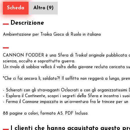
Scheda
Altro (9)
Descrizione
Ambientazione per Troika Gioco di Ruolo in italiano
CANNON FODDER è una Sfera di Troika! originale pubblicata da N
scienza, occulto e soprattutto guerra.
Un rivolo di sabbia vellicò il volto della giovane recluta coricata s
"Che ci fai ancora lì, soldato?! Il soffitto non reggerà a lungo, p
- Schierati con gli stravaganti Oclocrati o con gli organizzatissim
- Esplora il Continente, scopri i segreti della Sfera e incontra i suoi
- Ferma il Cannone impazzito in un’avventura fra le trincee per un g
88 pagine a colori, formato A5. PDF Incluso.
I clienti che hanno acquistato questo pr