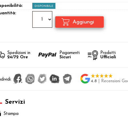
sponibilità:
DISPONIBILE
antità:
Spedizioni in
Pagamenti
Prodotti
24/72 Ore
Sicuri
Ufficiali
dividi:
4.8
| Recensioni Go
Servizi
Stampa