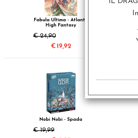
IL DRA
I
Fabula Ultima - Atlante
High Fantasy
€ 24,90
€
19,92
SCONTO 20%
Nobi Nobi - Spada
€ 19,99