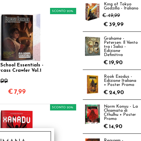
King of Tokyo
Godzilla - Italiano
SCONTO 20%
€ 49,99
€
39,99
Grahame -
Petersen: Il Vento
tra i Salici -
Edizione
Definitiva
€
19,90
School Essentials -
cass Crawler Vol.1
Rook Exodus -
,99
Edizione Italiana
+ Poster Promo
€
7,99
€
24,90
Norm Konyu - La
SCONTO 20%
Chiamata di
Cthulhu + Poster
Promo
€
14,90
Requiem -