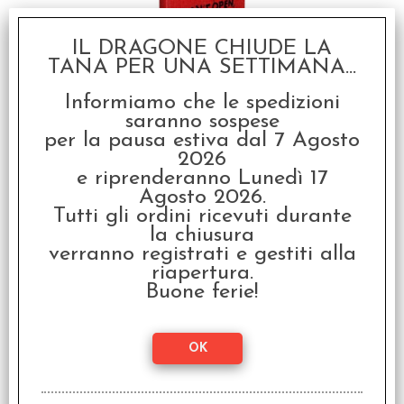
IL DRAGONE CHIUDE LA
EDIZIONE LIMITATA -
TANA PER UNA SETTIMANA...
The Walking Dead
Universe - Il Gioco di
Informiamo che le spedizioni
Ruolo
saranno sospese
€ 99,90
per la pausa estiva dal 7 Agosto
2026
€
79,92
e riprenderanno Lunedì 17
Agosto 2026.
Tutti gli ordini ricevuti durante
SCONTO 20%
la chiusura
verranno registrati e gestiti alla
riapertura.
Buone ferie!
The Dungeon - RPG
Modular Map Tiles