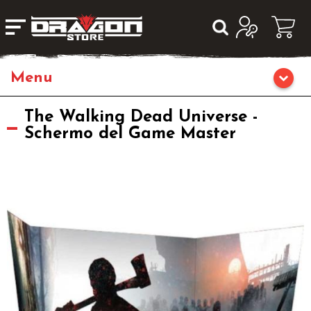
Home
The Walking Dead Universe -
Schermo del Game Master
Giochi da Tavolo
Librigame
Editoria
Giochi di Carte Collezionabili
Miniature