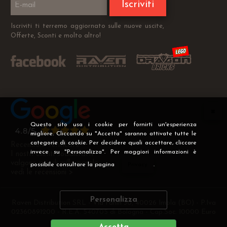
Iscriviti
Iscriviti ti terremo aggiornato sulle nuove uscite,
Offerte, Sconti e molto altro!
Questo sito usa i cookie per fornirti un'esperienza
migliore. Cliccando su "Accetta" saranno attivate tutte le
categorie di cookie. Per decidere quali accettare, cliccare
Recensioni Verificate
invece su "Personalizza". Per maggiori informazioni è
I nostri clienti soddisfatti
valgono più di mille parole
possibile consultare la pagina
Privacy
.
vedi le recensioni >
Personalizza
Raven Distribution SRL - Via Fanin 30, 40026 Imola (BO) - P.Iva
02360891200 - R.E.A. 540705 di Bologna - Cap.Soc. 10000 Euro
i.v