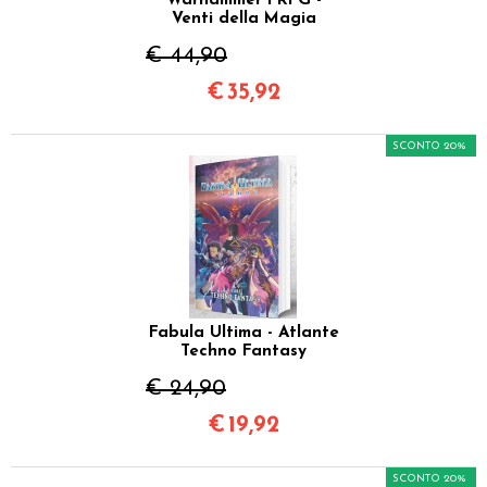
Warhammer FRPG -
Venti della Magia
€ 44,90
€
35,92
SCONTO 20%
Fabula Ultima - Atlante
Techno Fantasy
€ 24,90
€
19,92
SCONTO 20%