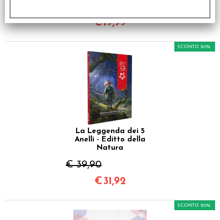
€ 24,99
€
19,99
SCONTO 20%
La Leggenda dei 5
Anelli - Editto della
Natura
€ 39,90
€
31,92
SCONTO 20%