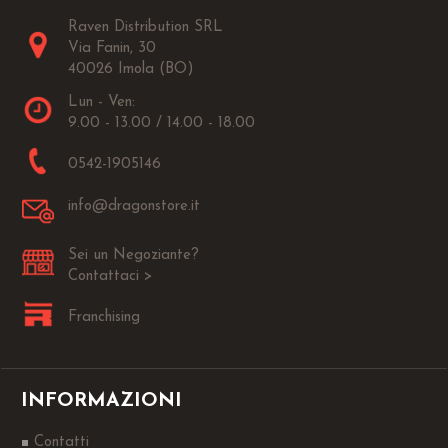
Raven Distribution SRL
Via Fanin, 30
40026 Imola (BO)
Lun - Ven:
9.00 - 13.00 / 14.00 - 18.00
0542-1905146
info@dragonstore.it
Sei un Negoziante?
Contattaci >
Franchising
INFORMAZIONI
Contatti