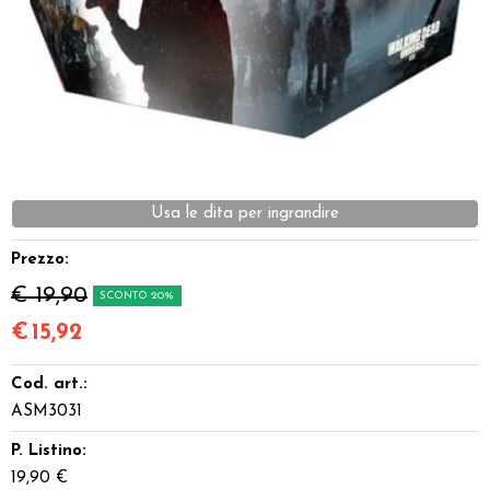
Dadi
Accessori
Giocattoli e Gadget
Offerte del Dragone
Usa le dita per ingrandire
Prezzo:
€ 19,90
SCONTO 20%
€
15,92
Cod. art.:
ASM3031
P. Listino:
19,90 €