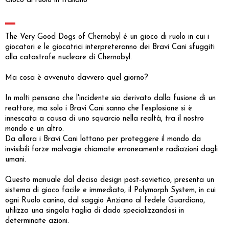
Gioco di ruolo in Italiano
The Very Good Dogs of Chernobyl é un gioco di ruolo in cui i
giocatori e le giocatrici interpreteranno dei Bravi Cani sfuggiti
alla catastrofe nucleare di Chernobyl.
Ma cosa è avvenuto davvero quel giorno?
In molti pensano che l'incidente sia derivato dalla fusione di un
reattore, ma solo i Bravi Cani sanno che l’esplosione si è
innescata a causa di uno squarcio nella realtà, tra il nostro
mondo e un altro.
Da allora i Bravi Cani lottano per proteggere il mondo da
invisibili forze malvagie chiamate erroneamente radiazioni dagli
umani.
Questo manuale dal deciso design post-sovietico, presenta un
sistema di gioco facile e immediato, il Polymorph System, in cui
ogni Ruolo canino, dal saggio Anziano al fedele Guardiano,
utilizza una singola taglia di dado specializzandosi in
determinate azioni.