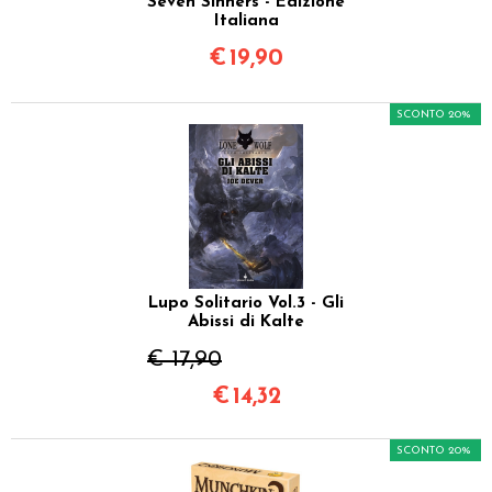
Seven Sinners - Edizione
Italiana
€
19,90
SCONTO 20%
Lupo Solitario Vol.3 - Gli
Abissi di Kalte
€ 17,90
€
14,32
SCONTO 20%