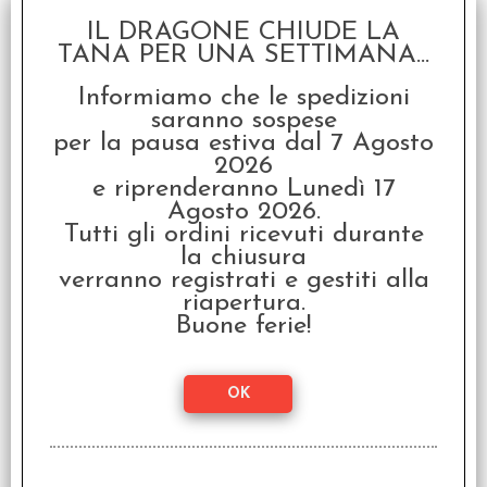
IL DRAGONE CHIUDE LA
TANA PER UNA SETTIMANA...
Informiamo che le spedizioni
saranno sospese
per la pausa estiva dal 7 Agosto
2026
e riprenderanno Lunedì 17
Alice è Scomparsa - Un
Agosto 2026.
Gioco di Ruolo in
Tutti gli ordini ricevuti durante
Silenzio
la chiusura
€
24,90
verranno registrati e gestiti alla
riapertura.
Buone ferie!