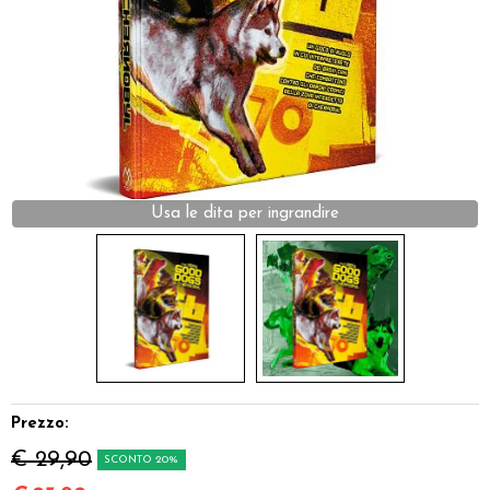
Dadi
Accessori
Giocattoli e Gadget
Offerte del Dragone
Usa le dita per ingrandire
Prezzo:
€ 29,90
SCONTO 20%