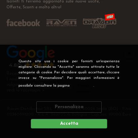
Iscriviti ti terremo aggiornato sulle nuove uscite,
Offerte, Sconti e molto altro!
Questo sito usa i cookie per fornirti un'esperienza
migliore. Cliccando su "Accetta" saranno attivate tutte le
categorie di cookie. Per decidere quali accettare, cliccare
Recensioni Verificate
invece su "Personalizza". Per maggiori informazioni è
I nostri clienti soddisfatti
valgono più di mille parole
possibile consultare la pagina
Privacy
.
vedi le recensioni >
Personalizza
Raven Distribution SRL - Via Fanin 30, 40026 Imola (BO) - P.Iva
02360891200 - R.E.A. 540705 di Bologna - Cap.Soc. 10000 Euro
i.v
Accetta
DEVELOPER
CREATIVE WEB