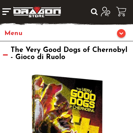
Giochi da Tavolo
The Very Good Dogs of Chernobyl
- Gioco di Ruolo
Giochi di Ruolo
Librigame
Fumetti & Romanzi
Giochi di Carte Collezionabili
Miniature