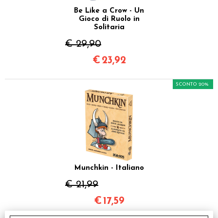
Be Like a Crow - Un
Gioco di Ruolo in
Solitaria
€ 29,90
€
23,92
SCONTO 20%
Munchkin - Italiano
€ 21,99
€
17,59