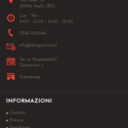
Via Fanin, 30
40026 Imola (BO)
Lun - Ven:
9.00 - 13.00 / 14.00 - 18.00
0542-1905146
info@dragonstore.it
Sei un Negoziante?
Contattaci >
Franchising
INFORMAZIONI
Contatti
Privacy
Spedizione