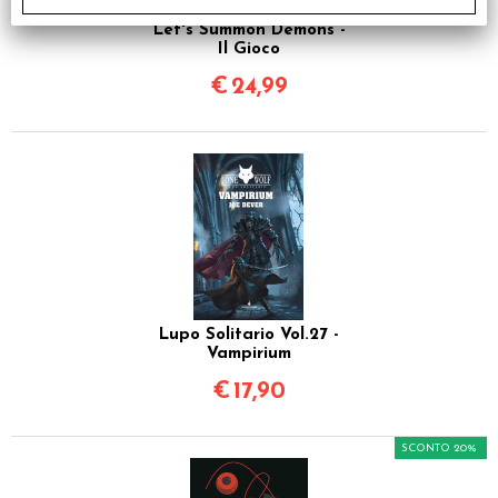
Let's Summon Demons -
Il Gioco
€
24,99
Lupo Solitario Vol.27 -
Vampirium
€
17,90
SCONTO 20%