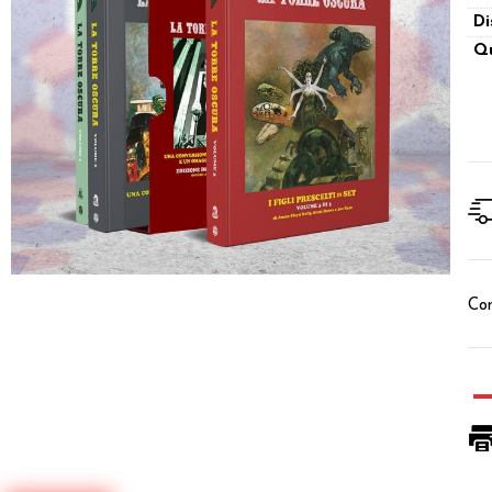
Di
Qu
Con