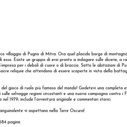
ico villaggio di Pugno di Mitra. Ora quel placido borgo di montagna è
 esso. Esiste un gruppo di eroi pronto a indagare sulle dicerie, a rad
impresa per i deboli di cuore o di braccio. Sotto le abitazioni di P
sacre reliquie che attendono di essere scoperte in vista della battag
ne del gioco di ruolo più famoso del mondo! Godetevi una completa 
i sulle selvagge regioni circostanti e una nuova campagna contro i Fi
nel 1979; include l’avventura originale e commentari storici.
 sanguinolente vi aspettano nella Torre Oscura!
 584 pagine.