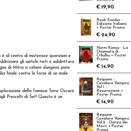
€
19,90
Rook Exodus -
Edizione Italiana
+ Poster Promo
€
24,90
Norm Konyu - La
Chiamata di
Cthulhu + Poster
 al centro di misteriose sparizioni e
Promo
drizzare gli antichi torti o addirittura
€
14,90
ugno di Mitra si celano dungeon pieni
lia finale contro le forze di un male
Requiem -
Cavaliere Vampiro
Vol.1 -
esplorazione della famosa Torre Oscura
Resurrezione +
Poster Promo
gli Prescelti di Set! Questo è un
€
14,90
Requiem -
Cavaliere Vampiro
Vol.2 - Danza dei
Morti + Poster
Promo