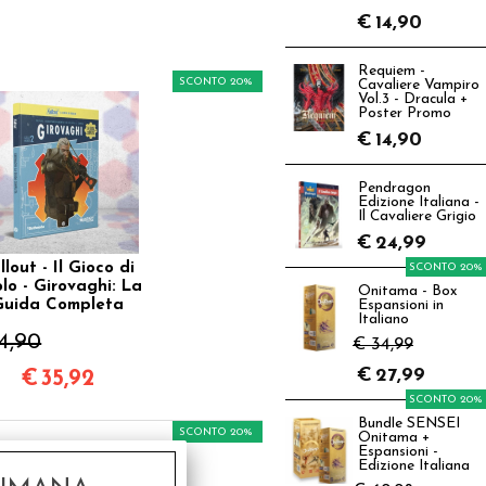
€
14,90
Requiem -
SCONTO 20%
Cavaliere Vampiro
Vol.3 - Dracula +
Poster Promo
€
14,90
Pendragon
Edizione Italiana -
Il Cavaliere Grigio
€
24,99
llout - Il Gioco di
SCONTO 20%
lo - Girovaghi: La
Onitama - Box
Guida Completa
Espansioni in
Italiano
4,90
€ 34,99
€
27,99
€
35,92
SCONTO 20%
Bundle SENSEI
SCONTO 20%
Onitama +
Espansioni -
Edizione Italiana