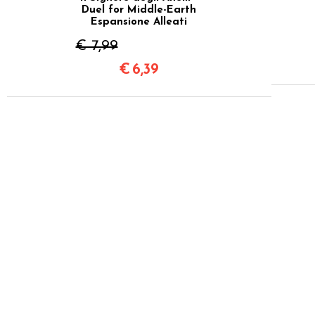
Duel for Middle-Earth
Espansione Alleati
€ 7,99
€
6,39