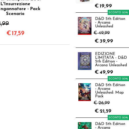
L'Insurrezione
€
19,99
’Ingannatore - Pack
SCONTO 20%
Scenario
D&D 5th Edition
1,99
- Arcana
Unleashed
€
17,59
€ 49,99
€
39,99
EDIZIONE
LIMITATA - D&D
5th Edition -
Arcana Unleashed
€
49,99
SCONTO 20%
D&D 5th Edition
- Arcana
Unleashed: Map
Pack
€ 26,99
€
21,59
SCONTO 20%
D&D 5th Edition
- Arcana