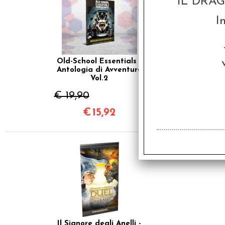
IL DRA
I
Old-School Essentials -
Antologia di Avventure
Vol.2
€ 19,90
€
15,92
SCONTO 20%
Il Signore degli Anelli -