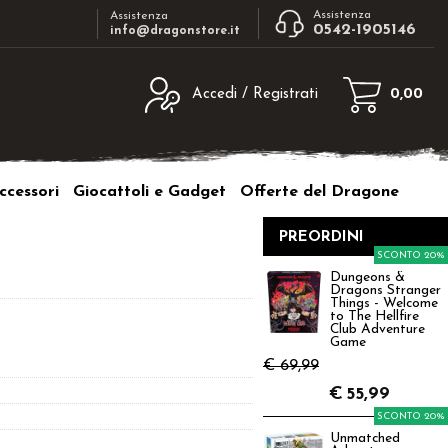
Assistenza
Assistenza
0542-1905146
info@dragonstore.it
Accedi / Registrati
0,00
egistrato
Sono un nuovo cliente
ne inserisci il nome
Se non sei ancora registrato sul nostro
ccessori
Giocattoli e Gadget
Offerte del Dragone
d e poi clicca sul
sito clicca sul pulsante "Registrati"
"Accedi"
PREORDINI
tente:
SCONTO 20%
Dungeons &
Dragons Stranger
ord:
Things - Welcome
to The Hellfire
Club Adventure
Game
€ 69,99
€
55,99
a password?
SCONTO 20%
Unmatched