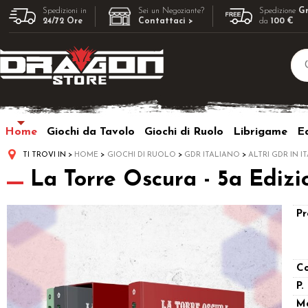
Spedizioni in
Sei un Negoziante?
Spedizione
Gr
24/72 Ore
Contattaci >
da
100 €
Home
Giochi da Tavolo
Giochi di Ruolo
Librigame
Ed
TI TROVI IN
HOME
GIOCHI DI RUOLO
GDR ITALIANO
ALTRI GDR IN I
La Torre Oscura - 5a Edizi
Pr
Co
P.
M