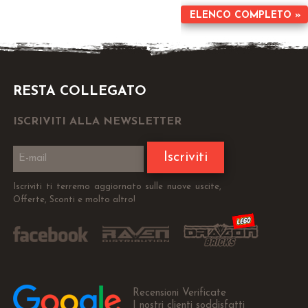
ELENCO COMPLETO »
RESTA COLLEGATO
ISCRIVITI ALLA NEWSLETTER
Iscriviti
Iscriviti ti terremo aggiornato sulle nuove uscite,
Offerte, Sconti e molto altro!
Recensioni Verificate
I nostri clienti soddisfatti