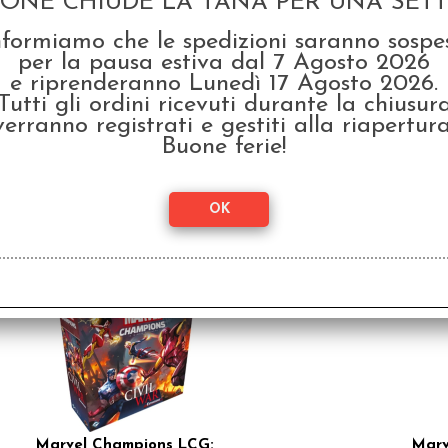
GONE CHIUDE LA TANA PER UNA SETTI
nformiamo che le spedizioni saranno sospe
per la pausa estiva dal 7 Agosto 2026
e riprenderanno Lunedì 17 Agosto 2026.
Tutti gli ordini ricevuti durante la chiusur
verranno registrati e gestiti alla riapertura
Vampiri La Masquerade
Wa
5a Edizione - Bassifondi
Arch
Buone ferie!
Scarlatti
€ 3
€ 39,90
€
31,92
SCONTO 20%
Marvel Champions LCG:
Marv