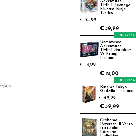
Adventures -
TMNT Teenage
Mutant Ninja
Turtles
€ 74,99
€
59,99
SCONTO 20%
Unmatched
Adventures -
TMNT Shredder
Vs Krang -
Italiano
€ 14,99
€
12,00
SCONTO 20%
ogle >
King of Tokyo
Godzilla - Italiano
€ 49,99
€
39,99
Grahame -
Petersen: Il Vento
tra i Salici -
Edizione
Definitiva