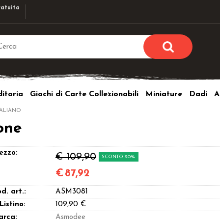
atuita
Sono già r
Per completare l'ordi
itoria
Giochi di Carte Collezionabili
Miniature
Dadi
A
utente e la passwor
pulsante 
TALIANO
Nome u
one
Passw
ezzo:
€ 109,90
SCONTO 20%
€
87,92
d. art.:
ASM3081
Hai perso l
 Listino:
109,90 €
arca:
Asmodee