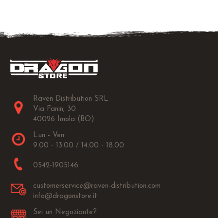
Raven Distribution SRL
Via Fanin, 30
40026 Imola (BO)
Lun - Ven:
9.00 - 13.00 / 14.00 - 18.00
0542-1905146
customerservice@raven-distribution.com
info@dragonstore.it
Sei un Negoziante?