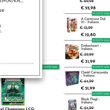
MANA...
€ 69,98
€
55,98
se
SCONTO 20%
A Carnivore Did
It! - Italiano
a
€ 15,99
.
rhammer FRPG -
ivi dell'Impero Vol.3
€
12,80
SCONTO 20%
4,90
Emberheart -
Italiano
€
27,92
€ 39,99
€
31,99
SCONTO 20%
SCONTO 20%
Clank! Catacombs
- Italiano
€ 64,99
€
51,99
SCONTO 20%
Black Flag! -
Italiano
€ 24,99
el Champions LCG: