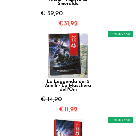
Smeraldo
€ 39,90
€
31,92
SCONTO 20%
La Leggenda dei 5
Anelli - La Maschera
dell'Oni
€ 14,90
€
11,92
SCONTO 20%