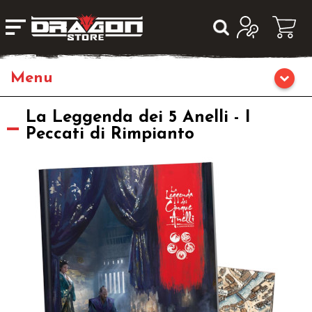
Home
La Leggenda dei 5 Anelli - I
Peccati di Rimpianto
Giochi da Tavolo
Librigame
Fumetti & Romanzi
Giochi di Carte Collezionabili
Miniature