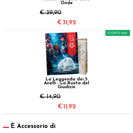
Onde
€ 39,90
€
31,92
SCONTO 20%
La Leggenda dei 5
Anelli - La Ruota del
Giudizio
€ 14,90
€
11,92
È Accessorio di