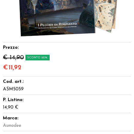
Dadi
Accessori
Giocattoli e Gadget
Prezzo:
Offerte del Dragone
€ 14,90
SCONTO 20%
€
11,92
Cod. art.:
ASM5059
P. Listino:
14,90 €
Marca:
Asmodee