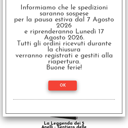
Informiamo che le spedizioni
saranno sospese
per la pausa estiva dal 7 Agosto
2026
e riprenderanno Lunedì 17
Agosto 2026.
Tutti gli ordini ricevuti durante
La Leggenda dei 5
Anelli - La Terra
la chiusura
Imperfetta
verranno registrati e gestiti alla
€ 14,90
riapertura.
Buone ferie!
€
11,92
SCONTO 20%
La Leggenda dei 5
Anelli - Sentiero delle