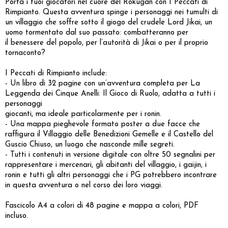
Porta i tuoi giocatori nel cuore del Rokugan con I Peccati di
Rimpianto. Questa avventura spinge i personaggi nei tumulti di
un villaggio che soffre sotto il giogo del crudele Lord Jikai, un
uomo tormentato dal suo passato: combatteranno per
il benessere del popolo, per l’autorità di Jikai o per il proprio
tornaconto?
I Peccati di Rimpianto include:
- Un libro di 32 pagine con un’avventura completa per La
Leggenda dei Cinque Anelli: Il Gioco di Ruolo, adatta a tutti i
personaggi
giocanti, ma ideale particolarmente per i ronin.
- Una mappa pieghevole formato poster a due facce che
raffigura il Villaggio delle Benedizioni Gemelle e il Castello del
Guscio Chiuso, un luogo che nasconde mille segreti.
- Tutti i contenuti in versione digitale con oltre 50 segnalini per
rappresentare i mercenari, gli abitanti del villaggio, i gaijin, i
ronin e tutti gli altri personaggi che i PG potrebbero incontrare
in questa avventura o nel corso dei loro viaggi.
Fascicolo A4 a colori di 48 pagine e mappa a colori, PDF
incluso.