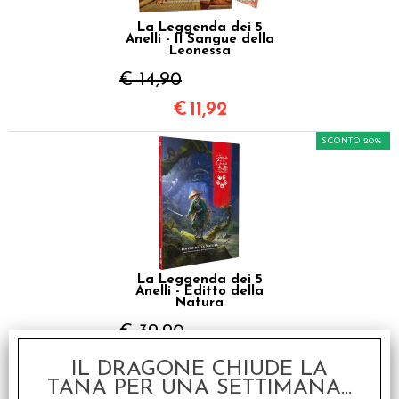
La Leggenda dei 5
Anelli - Il Sangue della
Leonessa
€ 14,90
€
11,92
SCONTO 20%
La Leggenda dei 5
Anelli - Editto della
Natura
€ 39,90
€
31,92
IL DRAGONE CHIUDE LA
TANA PER UNA SETTIMANA...
SCONTO 20%