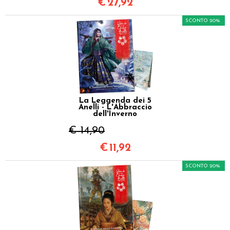
€
27,92
SCONTO 20%
La Leggenda dei 5
Anelli - L'Abbraccio
dell'Inverno
€ 14,90
€
11,92
SCONTO 20%