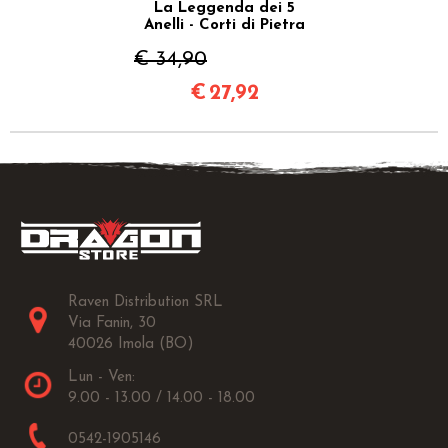
La Leggenda dei 5
Anelli - Corti di Pietra
€ 34,90
€
27,92
Raven Distribution SRL
Via Fanin, 30
40026 Imola (BO)
Lun - Ven:
9.00 - 13.00 / 14.00 - 18.00
0542-1905146