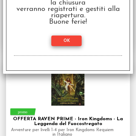
la chiusura
Bestiario per Iron Kingdoms Requiem in Italiano
verranno registrati e gestiti alla
Disponibilità:
DISPONIBILE
riapertura.
€
30,00
€ 50,00
Prezzo:
Buone ferie!
SCONTO 50%
OFFERTA RAVEN PRIME - Iron Kingdoms - La
Leggenda del Fuocostregato
Avventure per livelli 1-4 per Iron Kingdoms Requiem
in Italiano