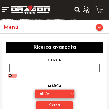
Giochi da Tavolo
Ricerca avanzata
Giochi di Ruolo
CERCA
Librigame
Editoria
MARCA
Giochi di Carte Collezionabili
Miniature