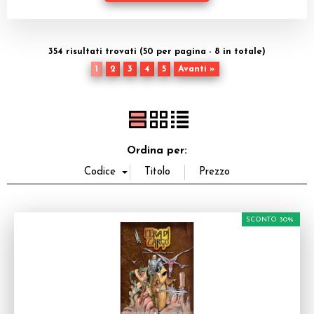
Dadi
Accessori
354 risultati trovati (50 per pagina - 8 in totale)
1
2
3
4
5
Avanti »
Giocattoli e Gadget
Offerte del Dragone
Ordina per:
SCONTO 30%