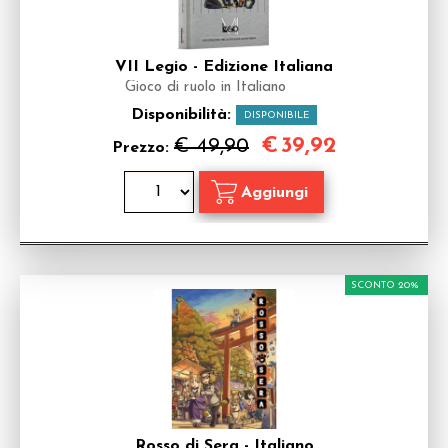
VII Legio - Edizione Italiana
Gioco di ruolo in Italiano
Disponibilità:
DISPONIBILE
€
39,92
€ 49,90
Prezzo:
SCONTO 20%
Rosso di Sera - Italiano