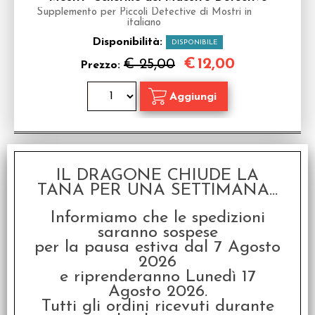
Supplemento per Piccoli Detective di Mostri in
italiano
Disponibilità:
DISPONIBILE
€
12,00
€ 25,00
Prezzo:
SCONTO 40%
IL DRAGONE CHIUDE LA
TANA PER UNA SETTIMANA...
Informiamo che le spedizioni
saranno sospese
per la pausa estiva dal 7 Agosto
2026
e riprenderanno Lunedì 17
Agosto 2026.
OFFERTA RAVEN PRIME - Iron Kingdoms -
Tutti gli ordini ricevuti durante
Monsternomicon