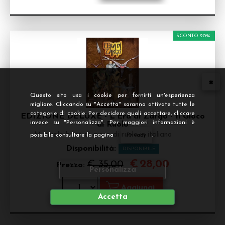
SCONTO 20%
Questo sito usa i cookie per fornirti un'esperienza
migliore. Cliccando su "Accetta" saranno attivate tutte le
categorie di cookie. Per decidere quali accettare, cliccare
EDIZIONE DELUXE - L'Era di Zargo - Il Gioco
invece su "Personalizza". Per maggiori informazioni è
di Ruolo
Manuale base di gioco di ruolo in italiano
possibile consultare la pagina
Privacy
.
Disponibilità:
DISPONIBILE
€
28,00
€ 35,00
Prezzo:
Personalizza
Accetta