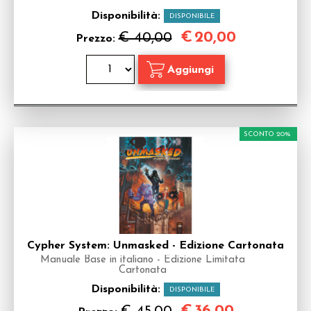
Disponibilità:
DISPONIBILE
€
20,00
€ 40,00
Prezzo:
SCONTO 20%
Cypher System: Unmasked - Edizione Cartonata
Manuale Base in italiano - Edizione Limitata
Cartonata
Disponibilità:
DISPONIBILE