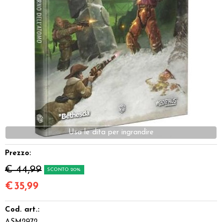
Dadi
Accessori
Giocattoli e Gadget
Offerte del Dragone
Prezzo:
€ 44,99
SCONTO 20%
€
35,99
Cod. art.: