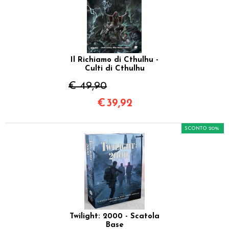
Il Richiamo di Cthulhu -
Culti di Cthulhu
€ 49,90
€
39,92
SCONTO 20%
Twilight: 2000 - Scatola
Base