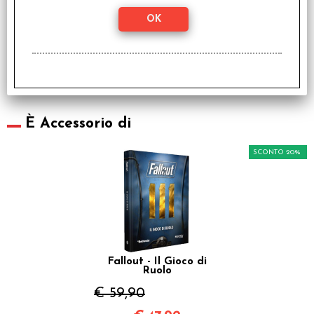
Fallout - Il Gioco di
Ruolo - Starter Set
Italiano
€ 29,90
€
23,92
È Accessorio di
SCONTO 20%
Fallout - Il Gioco di
Ruolo
€ 59,90