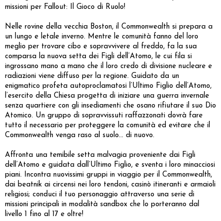
missioni per Fallout: Il Gioco di Ruolo!
Nelle rovine della vecchia Boston, il Commonwealth si prepara a
un lungo e letale inverno. Mentre le comunità fanno del loro
meglio per trovare cibo e sopravvivere al freddo, fa la sua
comparsa la nuova setta dei Figli dell’Atomo, le cui fila si
ingrossano mano a mano che il loro credo di divisione nucleare e
radiazioni viene diffuso per la regione. Guidato da un
enigmatico profeta autoproclamatosi l’Ultimo Figlio dell’Atomo,
l’esercito della Chiesa progetta di iniziare una guerra invernale
senza quartiere con gli insediamenti che osano rifiutare il suo Dio
Atomico. Un gruppo di sopravvissuti raffazzonati dovrà fare
tutto il necessario per proteggere la comunità ed evitare che il
Commonwealth venga raso al suolo… di nuovo.
Affronta una temibile setta malvagia proveniente dai Figli
dell’Atomo e guidata dall’Ultimo Figlio, e sventa i loro minacciosi
piani. Incontra nuovissimi gruppi in viaggio per il Commonwealth,
dai beatnik ai circensi nei loro tendoni, casinò itineranti e armaioli
religiosi; conduci il tuo personaggio attraverso una serie di
missioni principali in modalità sandbox che lo porteranno dal
livello 1 fino al 17 e oltre!