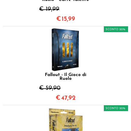
€ 19,99
€
15,99
SCONTO 20%
Fallout - Il Gioco di
Ruolo
€ 59,90
€
47,92
SCONTO 20%