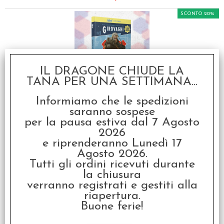
SCONTO 20%
IL DRAGONE CHIUDE LA
TANA PER UNA SETTIMANA...
Fallout - Il Gioco di
Ruolo - Girovaghi: La
Informiamo che le spedizioni
Guida Completa
saranno sospese
€ 44,90
per la pausa estiva dal 7 Agosto
2026
€
35,92
e riprenderanno Lunedì 17
Agosto 2026.
SCONTO 20%
Tutti gli ordini ricevuti durante
la chiusura
verranno registrati e gestiti alla
riapertura.
Buone ferie!