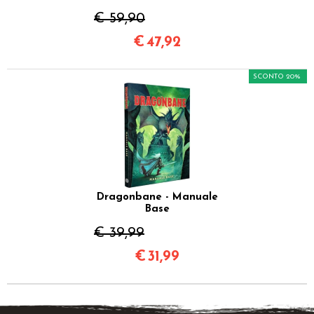
€ 59,90
€
47,92
SCONTO 20%
Dragonbane - Manuale
Base
€ 39,99
€
31,99