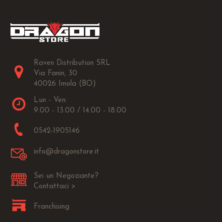
Raven Distribution SRL
Via Fanin, 30
40026 Imola (BO)
Lun - Ven:
9.00 - 13.00 / 14.00 - 18.00
0542-1905146
info@dragonstore.it
Sei un Negoziante?
Contattaci >
Franchising