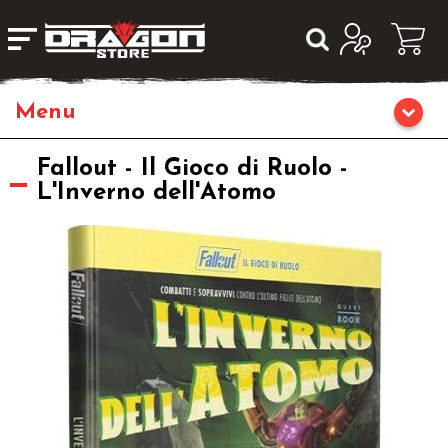
Giochi da Tavolo
Fallout - Il Gioco di Ruolo -
L'Inverno dell'Atomo
Giochi di Ruolo
Librigame
Editoria
Giochi di Carte Collezionabili
Miniature