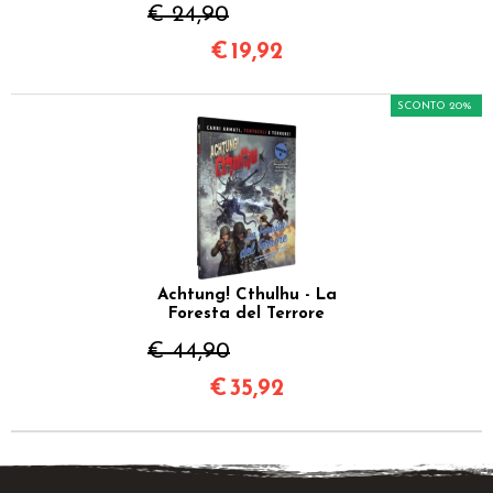
€ 24,90
€
19,92
SCONTO 20%
Achtung! Cthulhu - La
Foresta del Terrore
€ 44,90
€
35,92