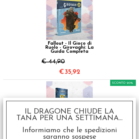
Fallout - Il Gioco di
Ruolo - Girovaghi: La
Guida Completa
€ 44,90
€
35,92
SCONTO 20%
IL DRAGONE CHIUDE LA
TANA PER UNA SETTIMANA...
Informiamo che le spedizioni
Fallout - Il Gioco di
Ruolo - Starter Set
saranno sospese