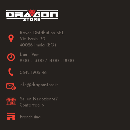
Raven Distribution SRL
Via Fanin, 30
40026 Imola (BO)
Lun - Ven:
9.00 - 13.00 / 14.00 - 18.00
0542-1905146
info@dragonstore.it
Sei un Negoziante?
Contattaci >
Franchising