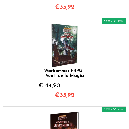
€
35,92
SCONTO 20%
Warhammer FRPG -
Venti della Magia
€ 44,90
€
35,92
SCONTO 20%