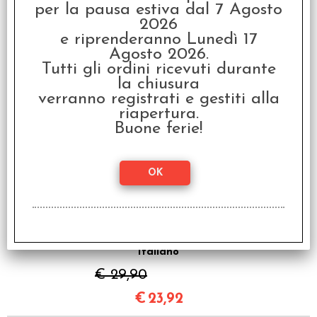
Italiano
per la pausa estiva dal 7 Agosto
€ 29,90
2026
e riprenderanno Lunedì 17
€
23,92
Agosto 2026.
Tutti gli ordini ricevuti durante
la chiusura
È Accessorio di
verranno registrati e gestiti alla
riapertura.
SCONTO 20%
Buone ferie!
Fallout - Il Gioco di
Ruolo - Starter Set
Italiano
€ 29,90
€
23,92