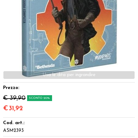
Dadi
Accessori
Giocattoli e Gadget
Offerte del Dragone
Prezzo:
€ 39,90
SCONTO 20%
€
31,92
Cod. art.:
ASM2393