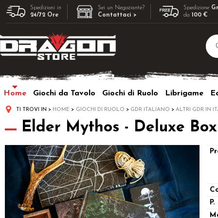
Spedizioni in
Sei un Negoziante?
Spedizione
Gr
24/72 Ore
Contattaci >
da
100 €
Home
Giochi da Tavolo
Giochi di Ruolo
Librigame
Ed
TI TROVI IN
HOME
GIOCHI DI RUOLO
GDR ITALIANO
ALTRI GDR IN I
Elder Mythos - Deluxe Box 
Pr
Co
P.
M