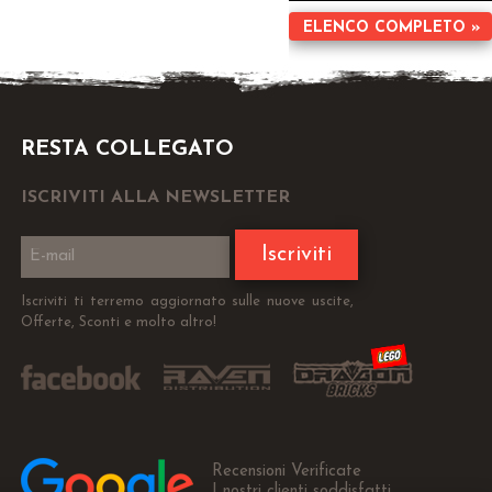
ELENCO COMPLETO »
RESTA COLLEGATO
ISCRIVITI ALLA NEWSLETTER
Iscriviti
Iscriviti ti terremo aggiornato sulle nuove uscite,
Offerte, Sconti e molto altro!
Recensioni Verificate
I nostri clienti soddisfatti