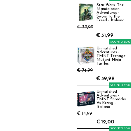
Star Wars: The
Mandalorian
Adventures -
Sworn to the
Creed - Italiano
€ 39,99
€
31,99
SCONTO 20%
Unmatched
Adventures -
TMNT Teenage
Mutant Ninja
Turtles
€ 74,99
€
59,99
SCONTO 20%
Unmatched
Adventures -
TMNT Shredder
Vs Krang -
Italiano
€ 14,99
€
12,00
SCONTO 20%