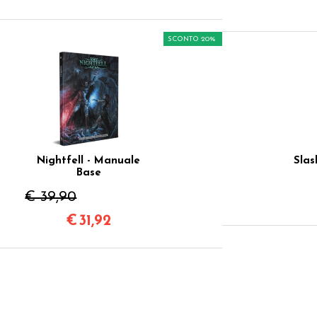
SCONTO 20%
Nightfell - Manuale
Slas
Base
€ 39,90
€
31,92