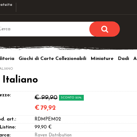
atuita
Sono già r
Per completare l'ordi
itoria
Giochi di Carte Collezionabili
Miniature
Dadi
A
utente e la passwor
pulsante 
TALIANO
Nome u
Italiano
Passw
ezzo:
€ 99,90
SCONTO 20%
€
79,92
d. art.:
RDMPEM02
Hai perso l
 Listino:
99,90 €
arca:
Raven Distribution