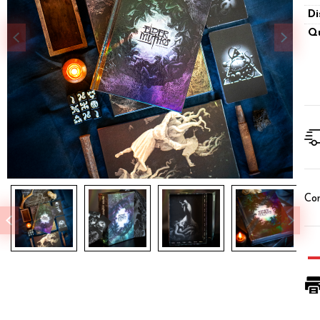
Di
Qu
Con