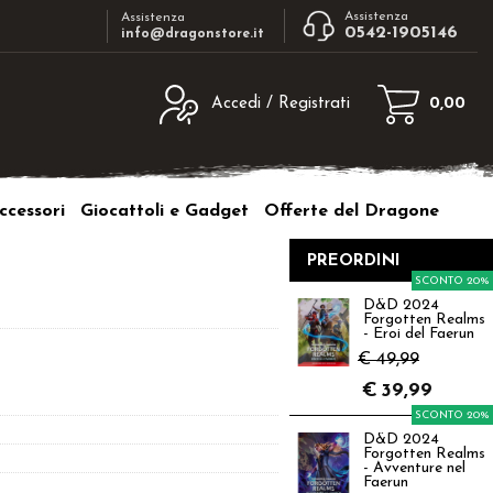
Assistenza
Assistenza
0542-1905146
info@dragonstore.it
Accedi / Registrati
0,00
egistrato
Sono un nuovo cliente
ne inserisci il nome
Se non sei ancora registrato sul nostro
ccessori
Giocattoli e Gadget
Offerte del Dragone
d e poi clicca sul
sito clicca sul pulsante "Registrati"
"Accedi"
PREORDINI
tente:
SCONTO 20%
D&D 2024
Forgotten Realms
ord:
- Eroi del Faerun
€ 49,99
€
39,99
SCONTO 20%
D&D 2024
a password?
Forgotten Realms
- Avventure nel
Faerun