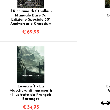
Il Richiamo di Cthulhu -
Manuale Base 7a
C
Edizione Speciale 50°
Anniversario Chaosium
€
69,99
Lovecraft - La
B
Maschera di Innsmouth
G
- Illustrato da François
Baranger
€ 2
€
34,95