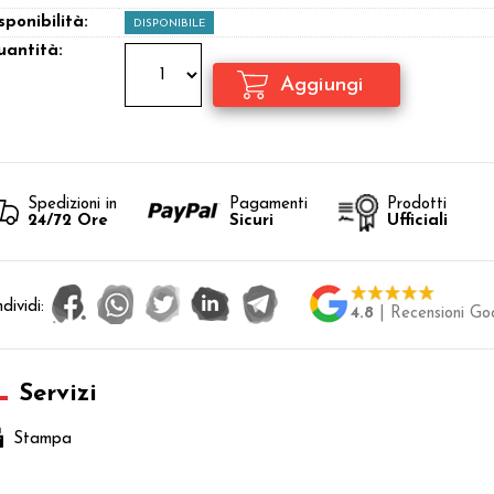
sponibilità:
DISPONIBILE
antità:
Spedizioni in
Pagamenti
Prodotti
24/72 Ore
Sicuri
Ufficiali
dividi:
4.8
| Recensioni Go
Servizi
Stampa