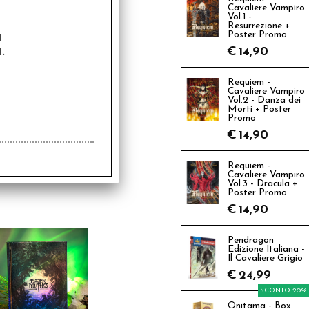
Cavaliere Vampiro
Vol.1 -
Resurrezione +
a
Poster Promo
.
€
14,90
Requiem -
Cavaliere Vampiro
Vol.2 - Danza dei
Morti + Poster
Promo
€
14,90
Requiem -
Cavaliere Vampiro
Vol.3 - Dracula +
Poster Promo
€
14,90
Pendragon
Edizione Italiana -
Il Cavaliere Grigio
€
24,99
SCONTO 20%
Onitama - Box