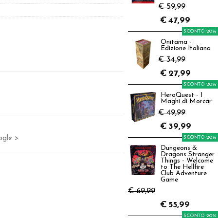
€ 59,99
€
47,99
SCONTO 20%
Onitama -
Edizione Italiana
€ 34,99
€
27,99
SCONTO 20%
HeroQuest - I
Maghi di Morcar
€ 49,99
€
39,99
ogle >
SCONTO 20%
Dungeons &
Dragons Stranger
Things - Welcome
to The Hellfire
Club Adventure
Game
€ 69,99
€
55,99
SCONTO 20%