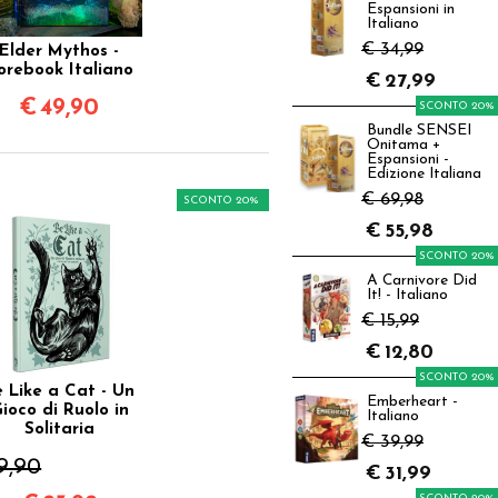
Espansioni in
Italiano
€ 34,99
Elder Mythos -
orebook Italiano
€
27,99
€
49,90
SCONTO 20%
Bundle SENSEI
Onitama +
Espansioni -
Edizione Italiana
€ 69,98
SCONTO 20%
€
55,98
SCONTO 20%
A Carnivore Did
It! - Italiano
€ 15,99
€
12,80
SCONTO 20%
e Like a Cat - Un
Emberheart -
ioco di Ruolo in
Italiano
Solitaria
€ 39,99
9,90
€
31,99