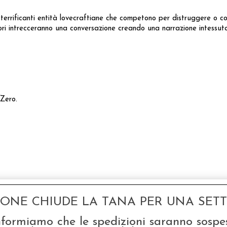
o terrificanti entità lovecraftiane che competono per distruggere o co
atori intrecceranno una conversazione creando una narrazione intess
 Zero.
GONE CHIUDE LA TANA PER UNA SETTI
nformiamo che le spedizioni saranno sospe