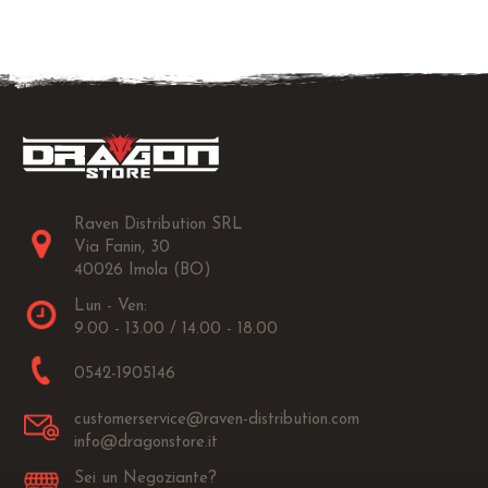
Raven Distribution SRL
Via Fanin, 30
40026 Imola (BO)
Lun - Ven:
9.00 - 13.00 / 14.00 - 18.00
0542-1905146
customerservice@raven-distribution.com
info@dragonstore.it
Sei un Negoziante?