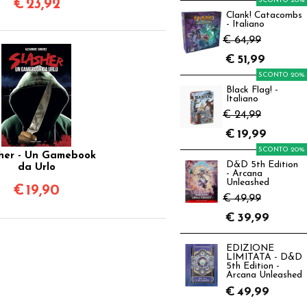
SCONTO 20%
€
23,92
Clank! Catacombs
- Italiano
€ 64,99
€
51,99
SCONTO 20%
Black Flag! -
Italiano
€ 24,99
€
19,99
SCONTO 20%
her - Un Gamebook
D&D 5th Edition
da Urlo
- Arcana
Unleashed
€
19,90
€ 49,99
€
39,99
EDIZIONE
LIMITATA - D&D
5th Edition -
Arcana Unleashed
€
49,99